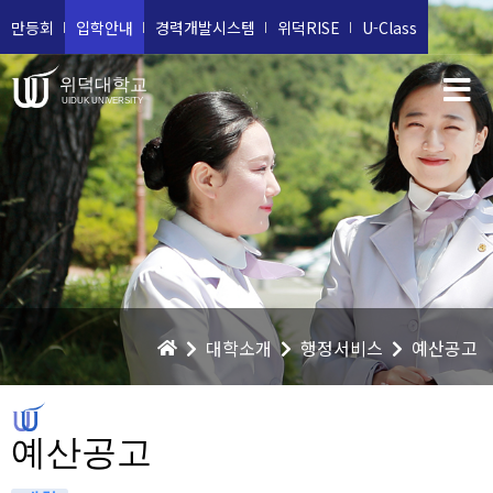
만등회
입학안내
경력개발시스템
위덕RISE
U-Class
위덕대학교
UIDUK UNIVERSITY
대학소개
행정서비스
예산공고
예산공고