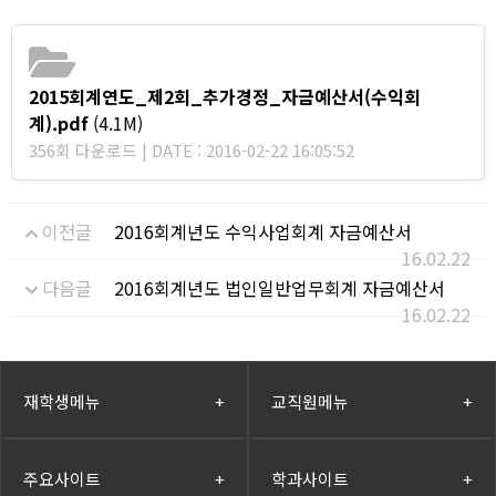
2015회계연도_제2회_추가경정_자금예산서(수익회
계).pdf
(4.1M)
356회 다운로드 | DATE : 2016-02-22 16:05:52
이전글
2016회계년도 수익사업회계 자금예산서
16.02.22
다음글
2016회계년도 법인일반업무회계 자금예산서
16.02.22
재학생메뉴
+
교직원메뉴
+
주요사이트
+
학과사이트
+