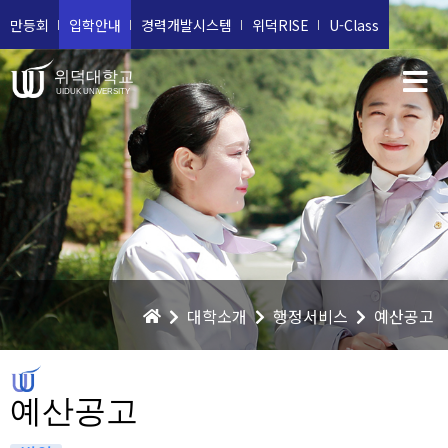
만등회
입학안내
경력개발시스템
위덕RISE
U-Class
위덕대학교
UIDUK UNIVERSITY
대학소개
행정서비스
예산공고
예산공고