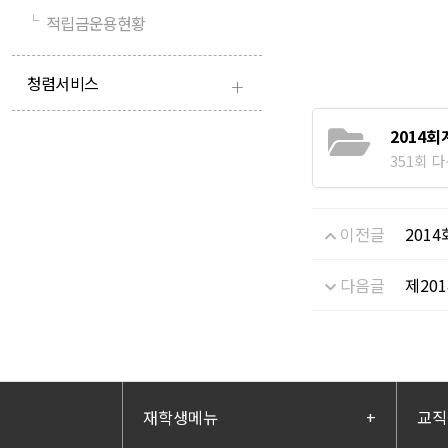
└
적립금운용현황
+
청렴서비스
2014
351회 다운
이전글
201
다음글
제20
재학생메뉴
+
교직