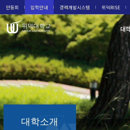
만등회
입학안내
경력개발시스템
위덕RISE
위덕대학교
대
UIDUK UNIVERSITY
대학소개