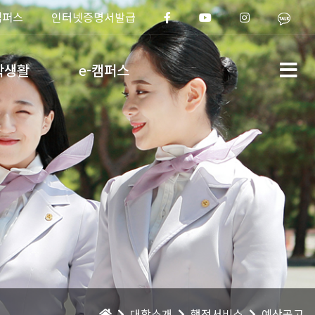
캠퍼스
인터넷증명서발급
학생활
e-캠퍼스
대학소개
행정서비스
예산공고