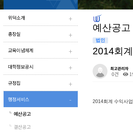
+
위덕소개
예산공고
+
총장실
법인
+
2014회
교육이념체계
+
대학정보공시
최고관리자
0건
1
+
규정집
-
행정서비스
2014회계 수익사
└
예산공고
└
결산공고