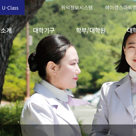
위덕정보시스템
헤이영스마트
U-Class
학소개
대학기구
학부/대학원
대