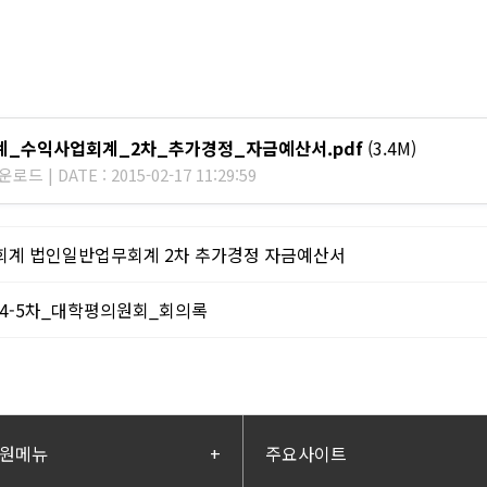
회계_수익사업회계_2차_추가경정_자금예산서.pdf
(3.4M)
로드 | DATE : 2015-02-17 11:29:59
4회계 법인일반업무회계 2차 추가경정 자금예산서
14-5차_대학평의원회_회의록
원메뉴
+
주요사이트