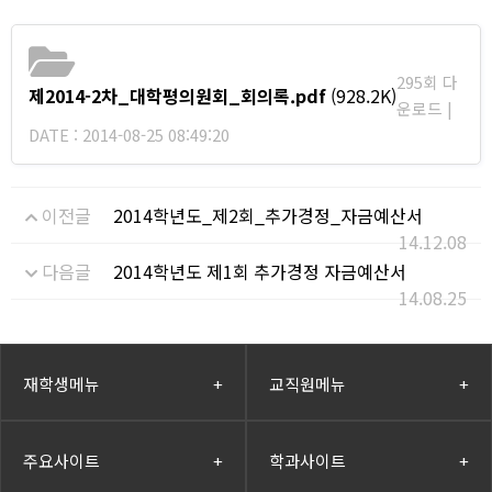
295회 다
제2014-2차_대학평의원회_회의록.pdf
(928.2K)
운로드 |
DATE : 2014-08-25 08:49:20
이전글
2014학년도_제2회_추가경정_자금예산서
14.12.08
다음글
2014학년도 제1회 추가경정 자금예산서
14.08.25
재학생메뉴
+
교직원메뉴
+
주요사이트
+
학과사이트
+