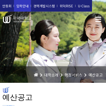
만등회
입학안내
경력개발시스템
위덕RISE
U-Class
위덕대학교
UIDUK UNIVERSITY
대학소개
행정서비스
예산공고
예산공고