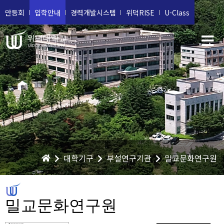
만등회
입학안내
경력개발시스템
위덕RISE
U-Class
위덕대학교
UIDUK UNIVERSITY
대학기구
부설연구기관
밀교문화연구원
밀교문화연구원