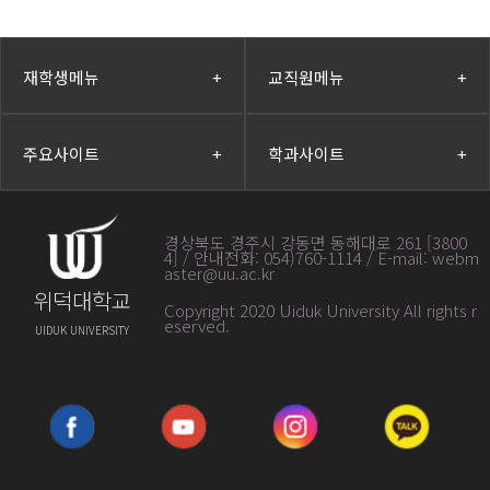
재학생메뉴
+
교직원메뉴
+
주요사이트
+
학과사이트
+
경상북도 경주시 강동면 동해대로 261 [3800
4] / 안내전화: 054)760-1114 / E-mail: webm
aster@uu.ac.kr
위덕대학교
Copyright 2020 Uiduk University All rights r
eserved
.
UIDUK UNIVERSITY