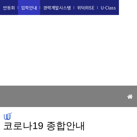
만등회
입학안내
경력개발시스템
위덕RISE
U-Class
위덕대학교
UIDUK UNIVERSITY
코로나19 종합안내