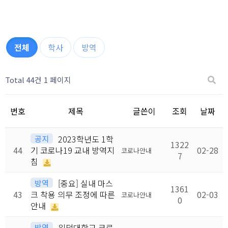
전체
학사
방역
Total 44건
1 페이지
번호
제목
글쓴이
조회
날짜
공지
2023학년도 1학
1322
44
기 코로나19 교내 방역지
02-28
코로나안내
7
침
방역
[중요] 실내 마스
1361
43
크 착용 의무 조정에 따른
02-03
코로나안내
0
안내
방역
위덕대학교 코로