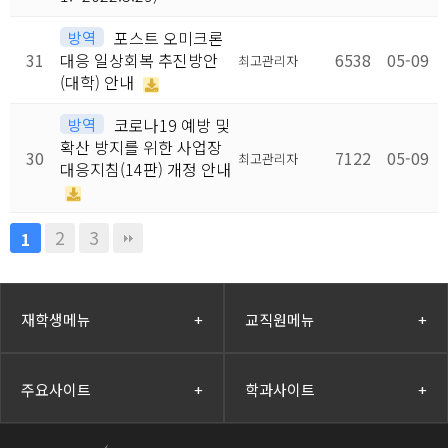
방역
포스트 오미크론
31
대응 일상회복 추진방안
6538
05-09
최고관리자
(대학) 안내
방역
코로나19 예방 및
확산 방지를 위한 사업장
30
7122
05-09
최고관리자
대응지침(14판) 개정 안내
2
3
1
재학생메뉴
+
교직원메뉴
+
주요사이트
+
학과사이트
+