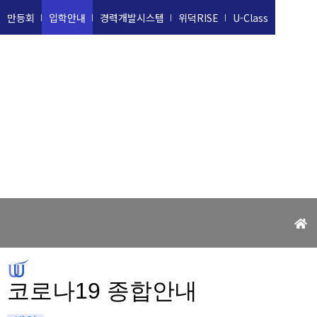
만등회
입학안내
경력개발시스템
위덕RISE
U-Class
위덕대학교
UIDUK UNIVERSITY
코로나19 종합안내