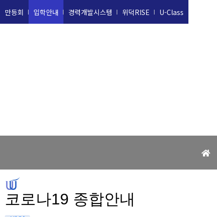
만등회
입학안내
경력개발시스템
위덕RISE
U-Class
위덕대학교
UIDUK UNIVERSITY
코로나19 종합안내