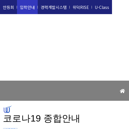
만등회
입학안내
경력개발시스템
위덕RISE
U-Class
위덕대학교
UIDUK UNIVERSITY
코로나19 종합안내