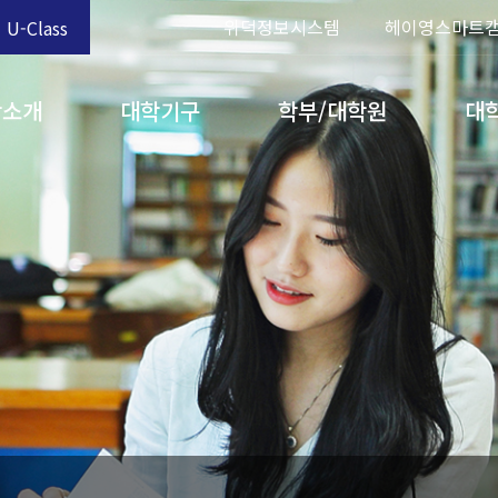
위덕정보시스템
헤이영스마트
U-Class
학소개
대학기구
학부/대학원
대