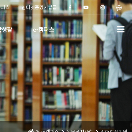
캠퍼스
인터넷증명서발급
학생활
e-캠퍼스
e-캠퍼스
위덕공지사항
장애학생지원