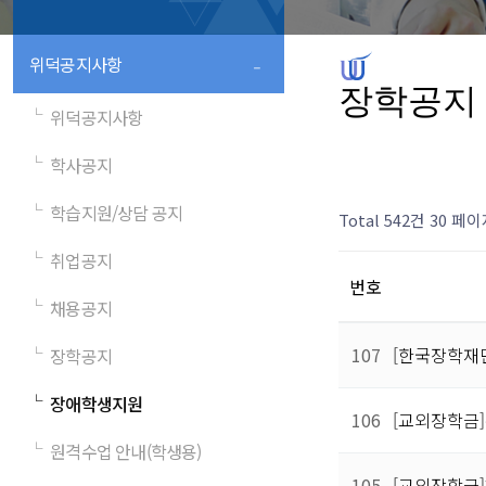
-
위덕공지사항
장학공지
└
위덕공지사항
└
학사공지
└
학습지원/상담 공지
Total 542건
30 페이
└
취업공지
번호
└
채용공지
107
[한국장학재단
└
장학공지
└
장애학생지원
106
[교외장학금
└
원격수업 안내(학생용)
105
[교외장학금]