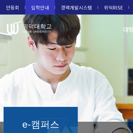
만등회
입학안내
경력개발시스템
위덕RISE
위덕대학교
대
UIDUK UNIVERSITY
e-캠퍼스