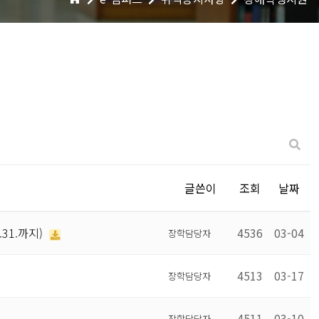
글쓴이
조회
날짜
31.까지)
4536
03-04
장학담당자
4513
03-17
장학담당자
4511
03-10
장학담당자