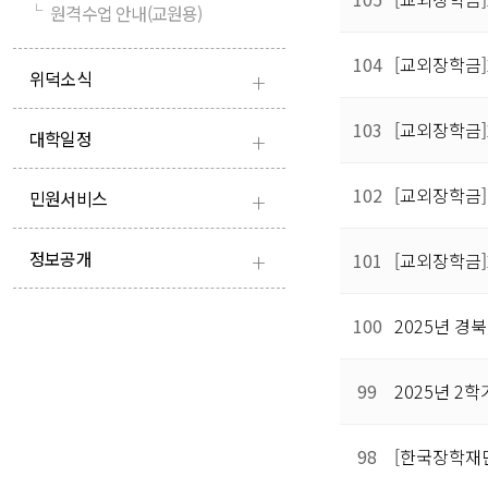
└
원격수업 안내(교원용)
104
[교외장학금]
+
위덕소식
103
[교외장학금]
+
대학일정
+
102
[교외장학금]
민원서비스
+
정보공개
101
[교외장학금
100
2025년 경
99
2025년 2
98
[한국장학재단