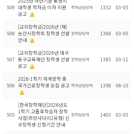
2025년 하반기분 통영시
509
대학생 학자금 이자 지원
1352
03-05
학자금담당자
공고
[교외장학금]2026년 (재)
508
논산시장학회 장학생 선발
1368
03-05
장학담당자
안내
[교외장학금]2026년 대구
507
동구교육재단 장학생 선발
1385
03-11
장학담당자
공고
2026-1학기 하계방학 중
506
국가근로장학생 모집 공고
1398
06-10
학자금담당자
[한국장학재단]2026년도
1학기 고졸후학습자 장학
505
1403
03-03
장학담당자
사업(희망사다리2유형) 신
규장학생 신청기간 안내