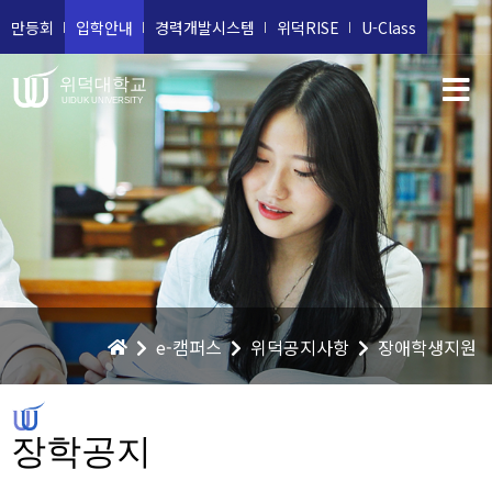
만등회
입학안내
경력개발시스템
위덕RISE
U-Class
위덕대학교
UIDUK UNIVERSITY
e-캠퍼스
위덕공지사항
장애학생지원
장학공지