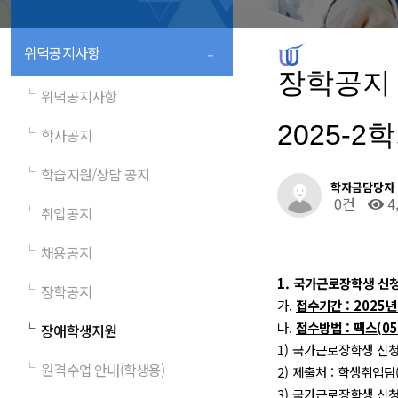
-
위덕공지사항
장학공지
└
위덕공지사항
2025-
└
학사공지
└
학습지원/상담 공지
학자금담당자
0건
4
└
취업공지
└
채용공지
1.
국가근로장학생 신청
└
장학공지
가
.
접수기간
: 2025
나
.
접수방법
:
팩스
(0
└
장애학생지원
1)
국가근로장학생 신청
└
원격수업 안내(학생용)
2)
제출처
:
학생취업팀
3)
국가근로장학생 신