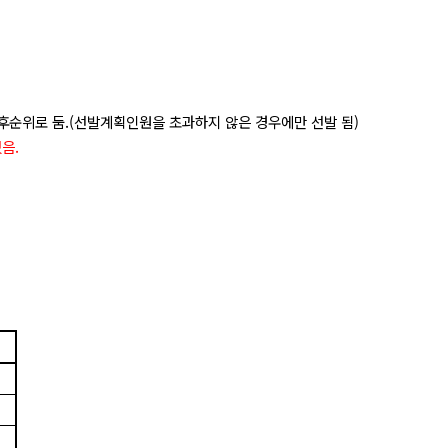
후순위로 둠
.(
선발계획인원을 초과하지 않은 경우에만 선발 됨
)
있음
.