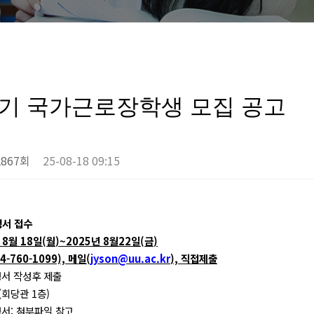
2학기 국가근로장학생 모집 공고
,867회
25-08-18 09:15
서 접수
년
8
월
18
일
(
월
)~2025
년
8
월
22
일
(
금
)
54-760-1099),
메일
(
jyson@uu.ac.kr
),
직접제출
서 작성후 제출
(
회당관
1
층
)
청서
:
첨부파일 참고