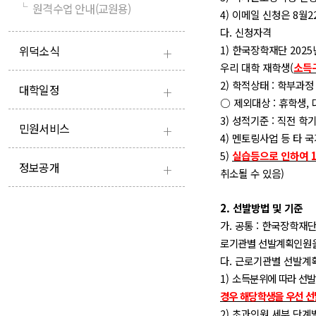
└
원격수업 안내(교원용)
4)
이메일 신청은
8
월
2
다
.
신청자격
+
위덕소식
1)
한국장학재단
2025
우리 대학 재학생
(
소득
2)
학적상태
:
학부과정
+
대학일정
○
제외대상
:
휴학생
,
3)
성적기준
:
직전 학
+
민원서비스
4)
멘토링사업 등 타 
5)
실습등으로 인하여
+
정보공개
취소될 수 있음
)
2.
선발방법 및 기준
가
.
공통
:
한국장학재단
로기관별 선발계획인원을
다
.
근로기관별 선발계
1)
소
득분위에 따라 선발
경우 해당학생을 우선 
2)
초과인원 세부 단계