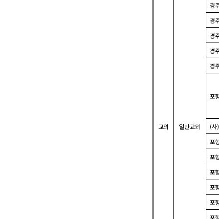
경
경
경
경
경
포
교외
일반교외
(
사
)
포
포
포
포
포
포