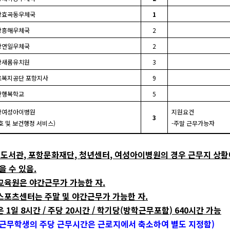
항효곡동우체국
1
항흥해우체국
2
항연일우체국
2
항새롬유치원
3
로복지공단 포항지사
9
산행복학교
5
항여성아이병원
지원요건
3
호 및 보건행정 서비스
)
-
주말 근무가능자
 도서관
,
포항문화재단
,
청년센터
,
여성아이병원의 경우 근무지 상황
을 수 있음
.
교육원은 야간근무가 가능한 자
.
포츠센터는 주말 및 야간근무가 가능한 자
.
은
1
일
8
시간
/
주당
20
시간
/
학기당
(
방학근무포함
) 640
시간 가능
근무학생의 주당 근무시간은 근로지에서 축소하여 별도 지정함
)