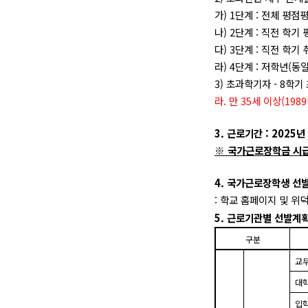
가
) 1
단계
:
전체 평점평
나
) 2
단계
:
직전 학기 
다
) 3
단계
:
직전 학기 
라
) 4
단계
:
저학년
(
동일
3)
초과학기자
- 8
학기
라
.
만
35
세 이상
(1989
3.
근로기간
: 2025
년
※
국가근로장학금 시
4.
국가근로장학생 선발
:
학교 홈페이지 및 위
5.
근로기관별 선발계
구분
교
대
입