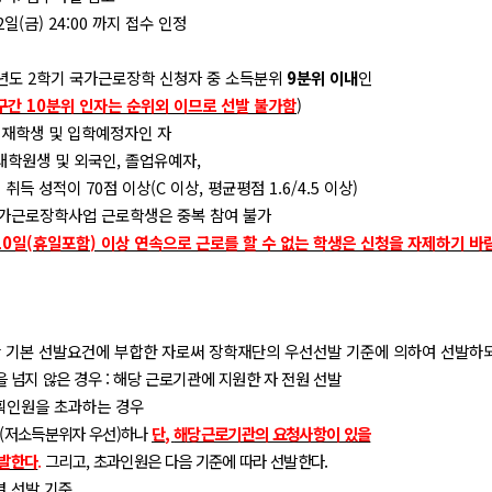
2
일
(
금
) 24:00
까지 접수 인정
년도
2
학기 국가근로장학 신청자 중 소득분위
9
분위 이내
인
구간
10
분위 인자는 순위외 이므로 선발 불가함
)
 재학생 및 입학예정자인 자
대학원생 및 외국인
,
졸업유예자
,
기 취득 성적이
70
점 이상
(C
이상
,
평균평점
1.6/4.5
이상
)
국가근로장학사업 근로학생은 중복 참여 불가
10
일
(
휴일포함
)
이상 연속으로 근로를 할 수 없는 학생은 신청을 자제하기 바
 기본 선발요건에 부합한 자로써 장학재단의 우선선발 기준에 의하여 선발하
 넘지 않은 경우
:
해당 근로기관에 지원한 자 전원 선발
획인원을 초과하는 경우
(
저소득분위자 우선
)
하나
단
,
해당근로기관의 요청사항이 있을
선발한다
.
그리고
,
초과인원은 다음 기준에 따라 선발한다
.
별 선발 기준