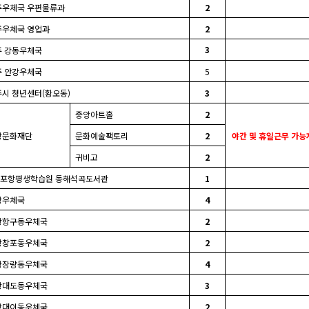
주우체국 우편물류과
2
주우체국 영업과
2
3
주 강동우체국
주 안강우체국
5
주시 청년센터
(
황오동
)
3
중앙아트홀
2
항문화재단
문화예술팩토리
2
야간 및 휴일근무 가능
귀비고
2
포항평생학습원 동해석곡도서관
1
항우체국
4
항항구동우체국
2
항창포동우체국
2
항장량동우체국
4
항대도동우체국
3
항대이동우체국
2