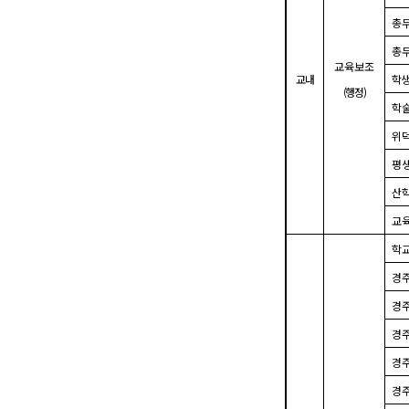
총
총
교육보조
교내
학
(
행정
)
학
위
평
산
교
학
경
경
경
경
경