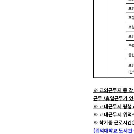
포
포
포
포
근
울
포
(
간
※
교외근무지 중 각
근무
/
휴일근무가 있
※
교내근무지 평생
※
교내근무지 위덕스
※
학기중 근로시간
(
위덕대학교 도서관 