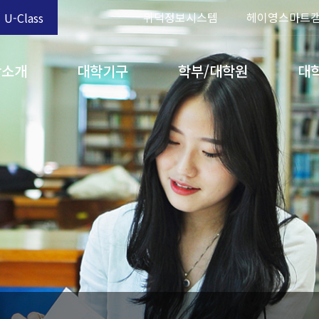
위덕정보시스템
헤이영스마트
U-Class
학소개
대학기구
학부/대학원
대