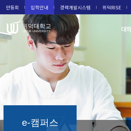
만등회
입학안내
경력개발시스템
위덕RISE
위덕대학교
대
UIDUK UNIVERSITY
e-캠퍼스