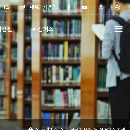
캠퍼스
인터넷증명서발급
학생활
e-캠퍼스
e-캠퍼스
위덕공지사항
장애학생지원