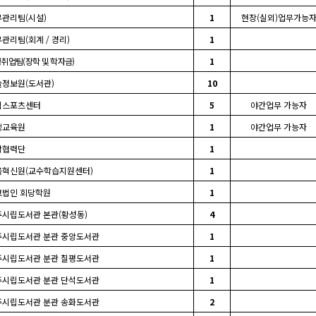
무관리팀
(
시설
)
1
현장
(
실외
)
업무가능
무관리팀
(
회계
/
경리
)
1
생취업팀
(
장학 및 학자금
)
1
술정보원
(
도서관
)
10
덕스포츠센터
5
야간업무 가능자
생교육원
1
야간업무 가능자
학협력단
1
육혁신원
(
교수학습지원센터
)
1
교법인 회당학원
1
주시립도서관 본관
(
황성동
)
4
주시립도서관 분관 중앙도서관
1
주시립도서관 분관 칠평도서관
1
주시립도서관 분관 단석도서관
1
주시립도서관 분관 송화도서관
2