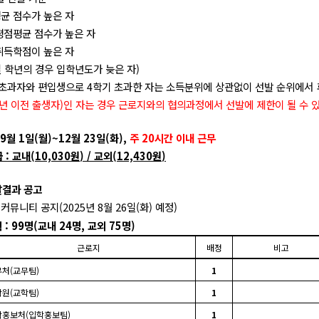
균 점수가 높은 자
평점평균 점수가 높은 자
취득학점이 높은 자
 학년의 경우 입학년도가 늦은 자
)
 초과자와 편입생으로
4
학기 초과한 자는 소득분위에 상관없이 선발 순위에서 
년 이전 출생자
)
인 자는 경우 근로지와의 협의과정에서 선발에 제한이 될 수 
9
월
1
일
(
월
)~12
월
23
일
(
화
),
주
20
시간 이내 근무
급
:
교내
(10,030
원
) /
교외
(12,430
원
)
결과 공고
덕커뮤니티 공지
(2025
년
8
월
26
일
(
화
)
예정
)
획
: 99
명
(
교내
24
명
,
교외
75
명
)
근로지
배정
비고
무처
(
교무팀
)
1
학원
(
교학팀
)
1
학홍보처
(
입학홍보팀
)
1