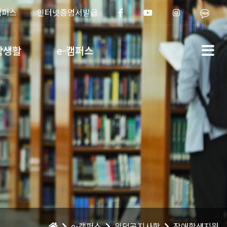
캠퍼스
인터넷증명서발급
학생활
e-캠퍼스
e-캠퍼스
위덕공지사항
장애학생지원