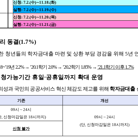
신청
: 7.2.(
수
)
∼
11.18.(
화
)
실행
: 7.2.(
수
)
∼
11.19.(
수
)
신청
: 7.2.(
수
)
∼
11.20.(
목
)
실행
: 7.2.(
수
)
∼
11.21.(
금
)
리 동결
(1.7%)
한
청년들의 학자금대출 마련 및 상환 부담 경감을 위해
5
년 
~
18
’19
년
2.2%
→
’20.1
학기
2.0%
→
’20.2
학기
1.85%
→
’21.1
학기 이후
1.7%
신청가능기간 휴일
·
공휴일까지 확대 운영
의성과 국민의 공공서비스 혁신 체감도 제고를 위해
학자금
대출 
기존
개선
09
시
~ 24
시
단
,
신청마감일은
18
시까지
)
09
시
~ 24
시
(
단
,
신청마감일은
18
시까지
)
신청 불가