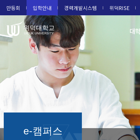
만등회
입학안내
경력개발시스템
위덕RISE
위덕대학교
대
UIDUK UNIVERSITY
e-캠퍼스