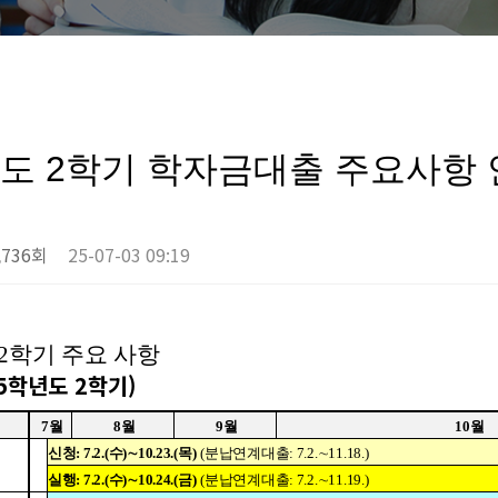
년도 2학기 학자금대출 주요사항
,736회
25-07-03 09:19
2
학기 주요 사항
5
학년도
2
학기
)
7
월
8
월
9
월
10
월
신청
: 7.2.(
수
)
∼
10.23.(
목
)
(
분납연계대출
: 7.2.
∼
11.18.)
실행
: 7.2.(
수
)
∼
10.24.(
금
)
(
분납연계대출
: 7.2.
∼
11.19.)