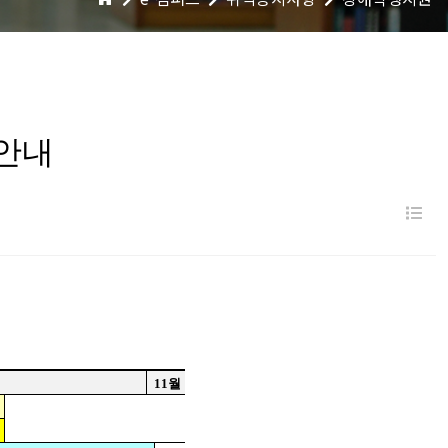
 안내
11
월