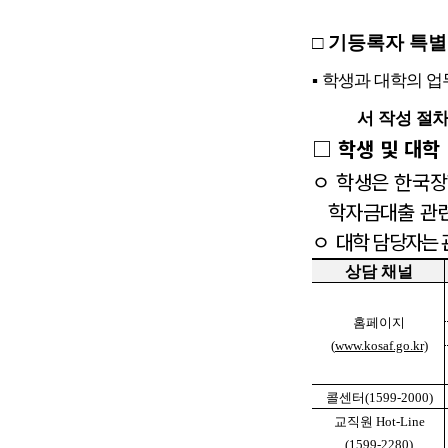
□
기등록자 특별
▪
학생과 대학의 업
서 작성
절차
□
학생 및 대학
ㅇ
학생은 한국
학자금대출 관련
ㅇ
대학 담당자는 
상담 채널
홈페이지
(
www.kosaf.go.kr)
콜센터
(1599-2000)
교직원
Hot-Line
(1599-2280)