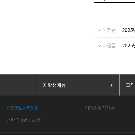
이전글
202
다음글
202
재학생메뉴
+
교직
개인정보처리방침
이메일수집거부
청탁금지법바로알기