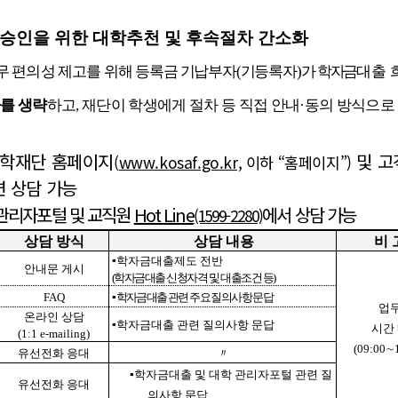
승인을 위한 대학추천 및 후속절차 간소화
무 편의성 제고를 위해
등록금 기납부자
(
기등록자
)
가
학자금
대출 
를 생략
하고
,
재단이 학생에게 절차 등 직접 안내
·
동의 방식으로
장학재단 홈페이지
및
고
(
www.kosaf.go.kr,
이하
“
홈페이지
”)
 상담 가능
관리자포털 및 교직원
Hot Line
에서 상담 가능
(1599-2280)
상담 방식
상담 내용
비 
▪
학자금대출제도 전반
안내문 게시
(
학자금대출 신청자격 및 대출조건 등
)
FAQ
▪
학자금대출 관련 주요 질의사항 문답
업
온라인 상담
▪
학자금대출 관련 질의사항 문답
시간
(1:1 e-mail
ing)
(09:00
∼
유선전화 응대
〃
▪
학자금대출 및 대학 관리자포털 관련 질
유선전화 응대
의사항 문답