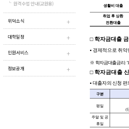
└
원격수업 안내(교원용)
생활비 대출
취업 후 상환
+
위덕소식
전환대출
+
대학일정
□
학자금대출 금
▪
경제적으로 취약
+
민원서비스
※
학자금대출금리
: ’
+
정보공개
□
학자금대출 
▪
대출자의 신청 편
구분
평일
(
주말 및 공
휴일