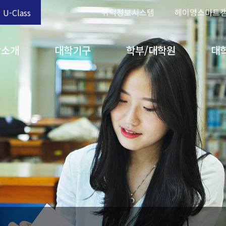
위덕정보시스템
헤이영스마트
U-Class
학소개
대학기구
학부/대학원
대