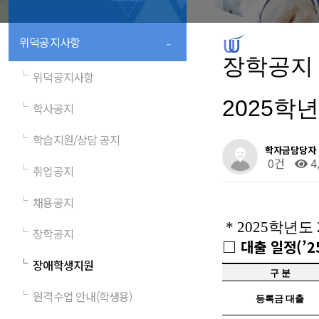
-
위덕공지사항
장학공지
└
위덕공지사항
2025학
└
학사공지
└
학습지원/상담 공지
학자금담당자
0건
4
└
취업공지
└
채용공지
* 2025
학년도
└
장학공지
□
대출 일정
(
’
2
└
장애학생지원
구 분
└
원격수업 안내(학생용)
등록금 대출