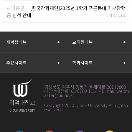
다음글
[한국장학재단]2025년 1학기 푸른등대 기부장학
금 신청 안내
24.12.30
재학생메뉴
+
교직원메뉴
+
주요사이트
+
학과사이트
+
경상북도 경주시 강동면 동해대로 261 [3800
4] / 안내전화: 054)760-1114 / E-mail: webm
aster@uu.ac.kr
위덕대학교
Copyright 2020 Uiduk University All rights r
eserved
.
UIDUK UNIVERSITY