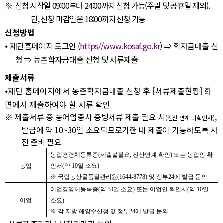
※
신청 시작일
09:00
부터
24:00
까지 신청 가능
(
주말 및 공휴일 제외
).
단
,
신청 마감일은
18:00
까지 신청 가능
신청방법
⦁
재단홈페이지 로그인
(
https//www.kosaf.go.kr
)
⇒
학자금대출 신
청
⇒
농촌학자금대출 신청 및 서류제출
제출서류
⦁
재단 홈페이지에서 농촌학자금대출 신청 후
[
서류제출현황
]
화
면에서 제출하여야 할 서류 확인
※
제출서류 중 농어업종사 증빙서류 제출 필요 시
,
(
전산 연계 미확인자
)
발급에 약
10~30
일 소요되므로기한 내 제출이 가능하도록
사
전 준비 필요
농업경영체등록증
(
제출불필요
,
전산연계 확인
)
또는 농업인 확
농업
인서
(
약
10
일 소요
)
※
국립농산물품질관리원
(1644-8778)
및 정부
24
에 발급 문의
어업경영체등록증
(
약
30
일 소요
)
또는 어업인 확인서
(
약
10
일
어업
소요
)
※
각 지방 해양수산청 및 정부
24
에 발급 문의