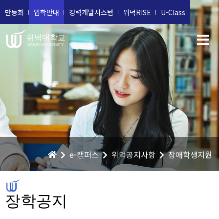
만등회
입학안내
경력개발시스템
위덕RISE
U-Class
위덕대학교
UIDUK UNIVERSITY
e-캠퍼스
위덕공지사항
장애학생지원
장학공지