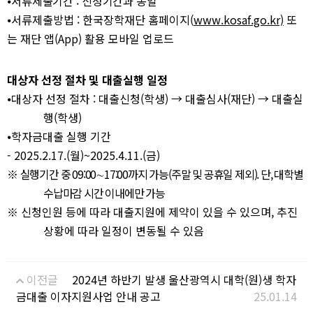
⦁
서류제출기간
:
신청기간과 동일
⦁
서류제출방법
:
한국장학재단 홈페이지
(
www.kosaf.go.kr)
또
는 재단 앱
(App)
활용 모바일 업로드
대상자 선정 절차 및 대출실행 일정
⦁
대상자 선정 절차
:
대출신청
(
학생
)
→
대출심사
(
재단
)
→
대출실
행
(
학생
)
⦁
학자금대출 실행 기간
- 2025.
2.
17.(
월
)
~
2025.
4.
11.(
금
)
※
실행기간 중
09:00
∼
17:00
까지 가능
(
주말 및 공휴일 제외
).
단
,
대학별
수납마감 시간 이내에만 가능
※
신청인원 등에 따라 대출지원에 제약이 있을 수 있으며
,
추진
상황에 따라 일정이 변동될 수 있음
이전글
2024년 하반기 발생 울산광역시 대학(원)생 학자
금대출 이자지원사업 안내 공고
25.01.14