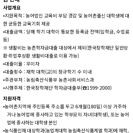
사업개요
⦁
지원목적
:
농어업인 교육비 부담 경감 및 농어촌출신 대학생에 대
한 균등한 교육기회 제공
⦁
대출금액
:
당해 학기 대학이 통보한 등록금 전액
(
입학금
,
수업료
등
)
※
생활비는 농촌학자금대출 대상에서 제외
(
한국장학재단 일반상
환
·
취업후상환 생활비대출로 이용 가능
)
⦁
대출이율
:
무이자
⦁
대출횟수
:
재학 대학
(
교
)
의 정규학기 수 이내
⦁
주관부처
:
농림축산식품부 농촌사회서비스과
⦁
시행주체
:
한국장학재단 학자금대출부
(
☎
1599-2000)
지원자격
⦁
농어촌지역에 주민등록 주소를 두고
6
개월
(180
일
)
이상 거주하
거나 농어업에 종사하고 있는 학부모의 자녀
(
대학생
),
또는
농어
업에 종사하는 대학생 본인
⦁
농식품인재 대상학과
(
농업계대학 농림축산식품계열 학과
)
에 재학
,