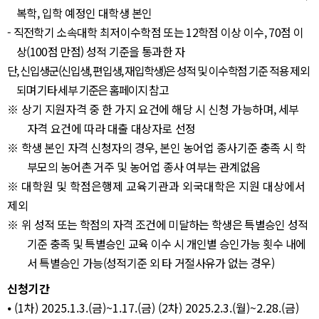
복학
,
입학 예정인 대학생 본인
-
직전학기 소속대학 최저이수학점 또는
12
학점 이상 이수
, 70
점 이
상
(100
점 만점
)
성적 기준을 통과한 자
단
,
신입생군
(
신입생
,
편입생
,
재입학생
)
은 성적 및 이수학점 기준 적용 제외
되며 기타 세부 기준은 홈페이지 참고
※
상기 지원자격 중 한 가지 요건에 해당 시 신청 가능하며
,
세부
자격 요건에 따라 대출 대상자로 선정
※
학생 본인 자격 신청자의 경우
,
본인 농어업 종사기준 충족 시 학
부모의 농어촌 거주 및 농어업 종사 여부는 관계없음
※
대학원 및 학점은행제 교육기관과 외국대학은 지원 대상에서
제외
※
위 성적 또는 학점의 자격 조건에 미달하는 학생은 특별승인 성적
기준 충족 및 특별승인 교육 이수 시 개인별 승인가능 횟수 내에
서 특별승인 가능
(
성적기준 외 타 거절사유가 없는 경우
)
신청기간
⦁
(1
차
) 2025.1.3.(
금
)~1.17.(
금
) (2
차
) 2025.2.3.(
월
)~2.28.(
금
)