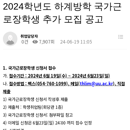
2024학년도 하계방학 국가근
로장학생 추가 모집 공고
취업담당자
0건
7,907회
24-06-19 11:05
1.
국가근로장학생 신청서 접수
가
.
접수기간
: 2024
년
6
월
19
일
(
수
) ~ 2024
년
6
월
23
일
(
일
)
나
.
접수방법
:
팩스
(054-760-1099),
메일
(
thlim@uu.ac.kr
),
직접
제출
1)
국가근로장학생 신청서 작성후 제출
2)
제출처
:
학생취업팀
(
회당관
1
층
)
3)
국가근로장학생 신청서
:
첨부파일 참고
4)
이메일 신청은
6
월
23
일
(
일
) 24:00
까지 접수 인정