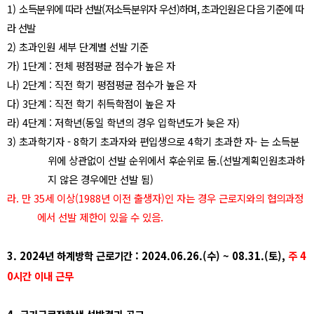
1)
소
득분위에 따라 선발
(
저소득분위자 우선
)
하며
,
초과인원은 다음 기준에 따
라 선발
2)
초과인원 세부 단계별 선발 기준
가
) 1
단계
:
전체 평점평균 점수가 높은 자
나
) 2
단계
:
직전 학기 평점평균 점수가 높은 자
다
) 3
단계
:
직전 학기 취득학점이 높은 자
라
) 4
단계
:
저학년
(
동일 학년의 경우 입학년도가 늦은 자
)
3)
초과학기자
- 8
학기 초과자와 편입생으로
4
학기 초과한 자
-
는 소득분
위에 상관없이 선발 순위에서 후순위로 둠
.(
선발계획인원초과하
지 않은 경우에만 선발 됨
)
라
.
만
35
세 이상
(1988
년 이전 출생자
)
인 자는 경우 근로지와의 협의과정
에서 선발 제한이 있을 수 있음
.
3. 2024
년 하계방학 근로기간
: 2024.06.26.(
수
) ~ 08.31.(
토
),
주
4
0
시간 이내 근무