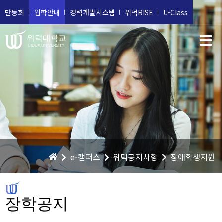
만등회
입학안내
경력개발시스템
위덕RISE
U-Class
위덕대학교
UIDUK UNIVERSITY
e-캠퍼스
위덕공지사항
장애학생지원
장학공지