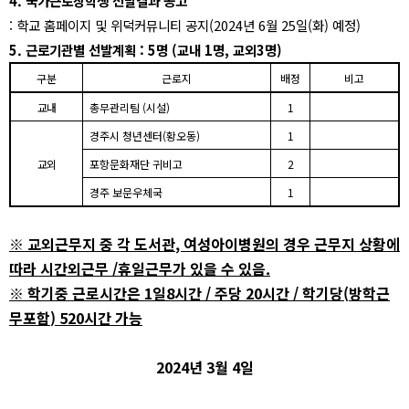
4.
국가근로장학생 선발결과 공고
:
학교 홈페이지 및 위덕커뮤니티 공지
(2024
년
6
월
25
일
(
화
)
예정
)
5.
근로기관별 선발계획
: 5
명
(
교내
1
명
,
교외
3
명
)
구분
근로지
배정
비고
교내
총무관리팀
(
시설
)
1
경주시 청년센터
(
황오동
)
1
교외
포항문화재단 귀비고
2
경주 보문우체국
1
※
교외근무지 중 각 도서관
,
여성아이병원의 경우 근무지 상황에
따라 시간외근무
/
휴일근무가 있을 수 있음
.
※
학기중 근로시간은
1
일
8
시간
/
주당
20
시간
/
학기당
(
방학근
무포함
) 520
시간 가능
2024
년
3
월
4
일