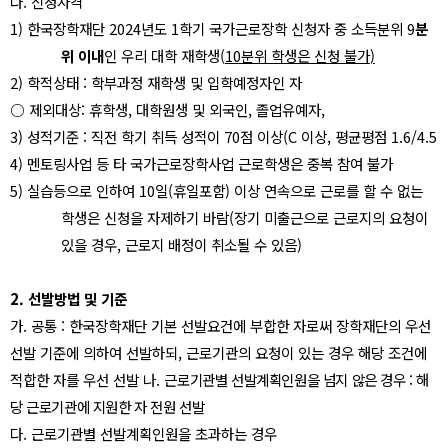
다
.
신청자격
1)
한국장학재단
2024
년도
1
학기 국가근로장학 신청자 중 소득분위
9
분
위 이내
인 우리 대학 재학생
(
10
분위 학생은 신청 불가
)
2)
학적상태
:
학부과정 재학생 및 입학예정자인 자
○
제외대상
:
휴학생
,
대학원생 및 외국인
,
졸업유예자
,
3)
성적기준
:
직전 학기 취득 성적이
70
점 이상
(C
이상
,
평균평점
1.6/4.5
4)
멘토링사업 등 타 국가근로장학사업 근로학생은 중복 참여 불가
5)
실습등으로 인하여
10
일
(
휴일포함
)
이상 연속으로 근로를 할 수 없는
학생은 신청을 자제하기 바람
(
장기 미출근으로 근로지의 요청이
있을 경우
,
근로지 배정이 취소될 수 있음
)
2.
선발방법 및 기준
가
.
공통
:
한국장학재단 기본 선발요건에 부합한 자로써 장학재단의 우선
선발 기준에 의하여 선발하되
,
근로기관의 요청이 있는 경우 해당 조건에
적합한 자를 우선 선발 나
.
근
로기관별 선발계획인원을 넘지 않은 경우
:
해
당 근로기관에 지원한 자 전원 선발
다
.
근로기관별 선발계획인원을 초과하는 경우