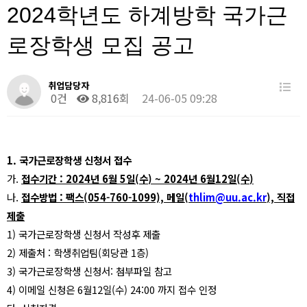
2024학년도 하계방학 국가근
로장학생 모집 공고
취업담당자
0건
8,816회
24-06-05 09:28
1.
국가근로장학생 신청서 접수
가
.
접수기간
: 2024
년
6
월
5
일
(
수
) ~ 2024
년
6
월
12
일
(
수
)
나
.
접수방법
:
팩스
(054-760-1099),
메일
(
thlim@uu.ac.kr
),
직접
제출
1)
국가근로장학생 신청서 작성후 제출
2)
제출처
:
학생취업팀
(
회당관
1
층
)
3)
국가근로장학생 신청서
:
첨부파일 참고
4)
이메일 신청은
6
월
12
일
(
수
) 24:00
까지 접수 인정