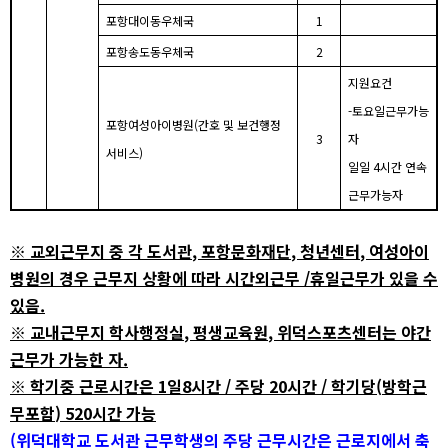
포항대이동우체국
1
포항송도동우체국
2
지원요건
-
토요일근무가능
포항여성아이병원
(
간호 및 보건행정
3
자
서비스
)
일일
4
시간 연속
근무가능자
※
교외근무지 중 각 도서관
,
포항문화재단
,
청년센터
,
여성아이
병원의 경우 근무지 상황에 따라 시간외근무
/
휴일근무가 있을 수
있음
.
※
교내근무지 학사행정실
,
평생교육원
,
위덕스포츠센터는 야간
근무가 가능한 자
.
※
학기중 근로시간은
1
일
8
시간
/
주당
20
시간
/
학기당
(
방학근
무포함
) 520
시간 가능
(
위덕대학교 도서관 근무학생의 주당 근무시간은 근로지에서 축