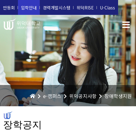
만등회
입학안내
경력개발시스템
위덕RISE
U-Class
위덕대학교
UIDUK UNIVERSITY
e-캠퍼스
위덕공지사항
장애학생지원
장학공지