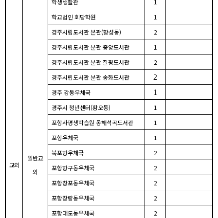
학생생활관
1
학교법인 회당학원
1
경주시립도서관 본관
(
황성동
)
2
경주시립도서관 분관 중앙도서관
1
경주시립도서관 분관 칠평도서관
2
경주시립도서관 분관 송화도서관
2
경주 강동우체국
1
경주시 청년센터
(
황오동
)
1
포항사평생학습원 동해석곡도서관
1
포항우체국
1
북포항우체국
2
일반교
교외
포항항구동우체국
2
외
포항창포동우체국
2
포항장량동우체국
2
포항대도동우체국
2