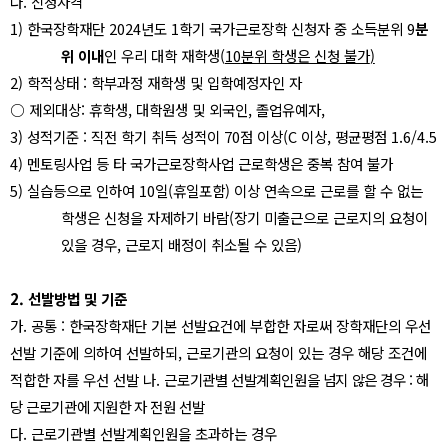
다
.
신청자격
1)
한국장학재단
2024
년도
1
학기 국가근로장학 신청자 중 소득분위
9
분
위 이내
인 우리 대학 재학생
(
10
분위 학생은 신청 불가
)
2)
학적상태
:
학부과정 재학생 및 입학예정자인 자
○
제외대상
:
휴학생
,
대학원생 및 외국인
,
졸업유예자
,
3)
성적기준
:
직전 학기 취득 성적이
70
점 이상
(C
이상
,
평균평점
1.6/4.5
4)
멘토링사업 등 타 국가근로장학사업 근로학생은 중복 참여 불가
5)
실습등으로 인하여
10
일
(
휴일포함
)
이상 연속으로 근로를 할 수 없는
학생은 신청을 자제하기 바람
(
장기 미출근으로 근로지의 요청이
있을 경우
,
근로지 배정이 취소될 수 있음
)
2.
선발방법 및 기준
가
.
공통
:
한국장학재단 기본 선발요건에 부합한 자로써 장학재단의 우선
선발 기준에 의하여 선발하되
,
근로기관의 요청이 있는 경우 해당 조건에
적합한 자를 우선 선발 나
.
근
로기관별 선발계획인원을 넘지 않은 경우
:
해
당 근로기관에 지원한 자 전원 선발
다
.
근로기관별 선발계획인원을 초과하는 경우