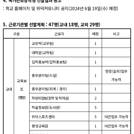
4.
국가근로장학생 선발결과 공고
:
학교 홈페이지 및 위덕커뮤니티 공지
(2024
년
6
월
19
일
(
수
)
예정
)
5.
근로기관별 선발계획
: 47
명
(
교내
18
명
,
교외
29
명
)
구분
근로지
배정
비고
교무처
(
교무팀
)
1
대학원
(
교학팀
)
1
입학홍보처
(
입학홍보팀
)
1
현장
(
실외
)
업무
총무관리팀
(
시설
)
1
가능자
교육보
총무관리팀
(
회계
/
경리
)
1
교내
조
(
행정
)
학생취업팀
(
장학 및 학자금
)
2
학술정보원
(
도서관
)
5
위덕스포츠센터
5
야간업무 가능자
평생교육원
1
야간업무 가능자