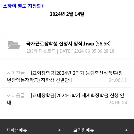
소하여 별도 지정함
)
2024
년
2
월
14
일
국가근로장학생 신청서 양식.hwp
(56.5K)
283회 다운로드 | DATE : 2024-06-05 09:28:18
이전글
[교외장학금]2024년 2학기 농림축산식품부(청
년창업농장학금) 장학생 선발안내
24.06.11
다음글
[교내장학금]2024-1학기 세계화장학금 신청 안
내
24.06.04
재학생메뉴
+
교직원메뉴
+