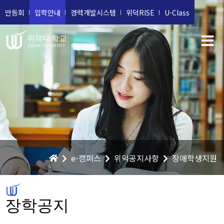
만등회
입학안내
경력개발시스템
위덕RISE
U-Class
위덕대학교
UIDUK UNIVERSITY
e-캠퍼스
위덕공지사항
장애학생지원
장학공지