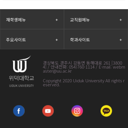
재학생메뉴
+
교직원메뉴
+
주요사이트
+
학과사이트
+
경상북도 경주시 강동면 동해대로 261 [3800
4] / 안내전화: 054)760-1114 / E-mail: webm
aster@uu.ac.kr
위덕대학교
Copyright 2020 Uiduk University All rights r
eserved
.
UIDUK UNIVERSITY