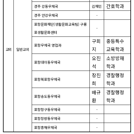
간호학과
경주 강동우체국
김재민
경주 안강우체국
-
포항문화재단
(
생활문화교육팀
)
구룡
-
포생활문화센터
구회
중등특수
포항우체국 영업과
지
교육학과
교외
일반교외
오진
소방방재
포항대이동우체국
석
학과
장진
경찰행정
포항북포항우체국
희
학과
배규
경찰행정
포항송도동우체국
환
학과
포항항구동우체국
-
포항장량동우체국
-
포항흥해우체국
-