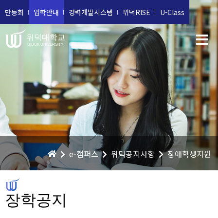
만등회
입학안내
경력개발시스템
위덕RISE
U-Class
위덕대학교
UIDUK UNIVERSITY
e-캠퍼스
위덕공지사항
장애학생지원
장학공지