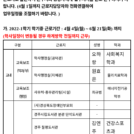
랍니다
월
일까지 근로지담당자와 전화연결하여
. (4
1
업무일정을 조절하기 바랍니다
. )
가
학기 학기중 근로기간
월
일
월
월
일
화
까지
. 2022-1
: 4
4
(
) ~ 6
21
(
)
학사일정이 변동될 경우 하계방학 전일까지 근무
(
)
구분
근로지
성명
학과
오하
사회복지
학사행정실
(
공덕관
)
랑
학과
교육보조
원효
(
학과
/
부
)
교내
학사행정실
(
지혜관
)
물리치료학과
은
교육보조
에너지전기공
사무처
-
총무관리팀
(
시설
)
최규범
(
행정
)
학부
(
사
)
경상북도장애인부모회
-
경주시립도서관 분관 단석도서관
-
김연
건강스포
경주 칠평도서관
주
츠과