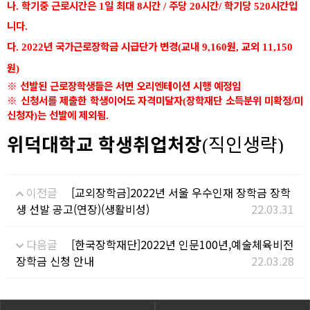
나
학기중
근로시간은
일 최대
시간
주당
시간
학기당
시간입
.
1
8
/
20
/
520
니다
.
다
년 국가근로장학금 시급단가 변경
교내
원
교외
. 2022
(
9,160
,
11,150
원
)
※
선발된 근로장학생들은 서면 오리엔테이션 시행 예정임
※
신청서를 제출한 학생이어도 자격미달자
장학재단 소득분위 미확정
미
(
/
신청자
는 선발에 제외됨
)
.
위덕대학교 학생취업처장
직인생략
(
)
이전글
[교외장학금]2022년 서울 우수인재 장학금 장학
생 선발 공고(연장)(생활비성)
22.03.31
다음글
[한국장학재단]2022년 인문100년,예술체육비전
장학금 신청 안내
22.03.28