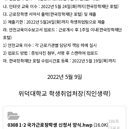
나
.
인터넷 교육 이수
: 2022
년
5
월
24
일
(
화
)
까지
(
한국장학재단 포털
)
다
.
근로장학생 서약서 출력
(
한국장학재단 포털
)
및 제출
1)
제출기한
: 2022
년
5
월
24
일
(
화
)
까지 학생취업팀으로 제출
라
.
안전교육이수보고서 업로드
:
근로개시 후
1
주일 이내
(
한국장학재단
포털
)
1)
안전교육 이수
:
각 근로기관별 담당자 책임 하에 실시
2)
업로드 방법
:
증빙사진 첨부
,
서명 후 스캔하여 업로드
마
.
한국장학재단 포털 수업시간표 등록
: 2022
년
5
월
19
일
(
목
)
까지
2022
년
5
월
9
일
위덕대학교 학생취업처장
(
직인생략
)
186회
0308 1-2 국가근로장학생 신청서 양식.hwp
(16.0K)
다운로