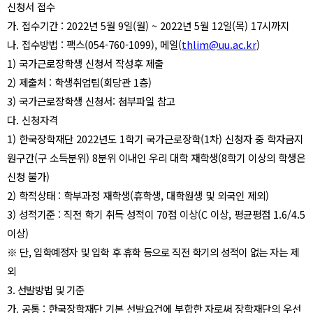
신청서 접수
가
.
접수기간
: 2022
년
5
월
9
일
(
월
) ~ 2022
년
5
월
12
일
(
목
) 17
시까지
나
.
접수방법
:
팩스
(054-760-1099),
메일
(
thlim@uu.ac.kr
)
1)
국가근로장학생 신청서 작성후 제출
2)
제출처
:
학생취업팀
(
회당관
1
층
)
3)
국가근로장학생 신청서
:
첨부파일 참고
다
.
신청자격
1)
한국장학재단
2022
년도
1
학기 국가근로장학
(1
차
)
신청자 중 학자금지
원구간
(
구
소득분위
) 8
분위 이내인 우리 대학 재학생
(8
학기 이상의 학생은
신청 불가
)
2)
학적상태
:
학부과정 재학생
(
휴학생
,
대학원생 및 외국인 제외
)
3)
성적기준
:
직전 학기 취득 성적이
70
점 이상
(C
이상
,
평균평점
1.6/4.5
이상
)
※
단
,
입학예정자 및 입학 후 휴학 등으로 직전 학기의 성적이 없는 자는 제
외
3.
선발방법 및 기준
가
.
공통
:
한국장학재단 기본 선발요건에 부합한 자로써 장학재단의 우선