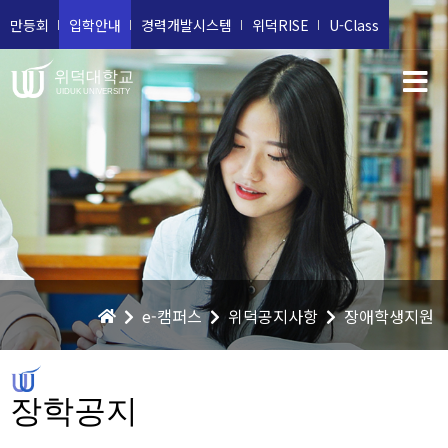
만등회
입학안내
경력개발시스템
위덕RISE
U-Class
위덕대학교
UIDUK UNIVERSITY
e-캠퍼스
위덕공지사항
장애학생지원
장학공지