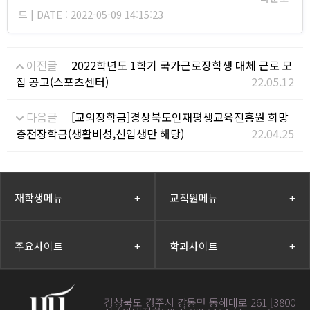
드 | DATE : 2022-05-09 14:15:23
이전글
2022학년도 1학기 국가근로장학생 대체 근로 모
집 공고(스포츠센터)
22.05.12
다음글
[교외장학금]경상북도인재평생교육진흥원 희망
충전장학금(생활비성,신입생만 해당)
22.04.25
재학생메뉴
+
교직원메뉴
+
주요사이트
+
학과사이트
+
경상북도 경주시 강동면 동해대로 261 [3800