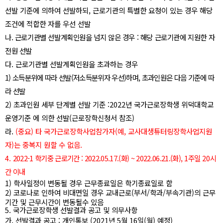
선발 기준에 의하여 선발하되
,
근로기관의 특별한 요청이 있는 경우 해당
조건에 적합한 자를 우선 선발
나
.
근
로기관별 선발계획인원을 넘지 않은 경우
:
해당 근로기관에 지원한 자
전원 선발
다
.
근로기관별 선발계획인원을 초과하는 경우
1)
소
득분위에 따라 선발
(
저소득분위자 우선
)
하며
,
초과인원은 다음 기준에 따
라 선발
2)
초과인원 세부 단계별 선발 기준
:2022
년 국가근로장학생 위덕대학교
운영기준 에 의한 선발
(
근로장학신청서 참조
)
라
.
(
중요
)
타 국가근로장학사업참가자
(
예
,
교사대생튜터링장학사업지원
자
)
는 중복지
원할 수 없음
.
4.
2022-1
학기중 근로기간
: 2022.05.17.(
화
) ~ 2022.06.21.(
화
),
1
주일
20
시
간 이내
1)
학사일정이 변동될 경우 근무종료일은 학기종료일로 함
2)
코로나로 인하여 비대면일 경우 교내근로
(
부서
/
학과
/
부속기관
)
의 근무
기간 및 근무시간이 변동될수 있음
5.
국가근로장학생 선발결과 공고 및 의무사항
가
.
선발결과 공고
:
개인통보
(2021
년
5
월
16
일
(
월
)
예정
)