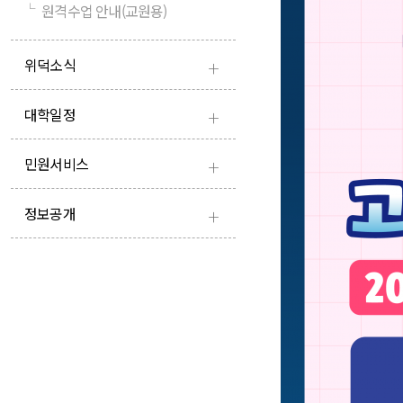
└
원격수업 안내(교원용)
+
위덕소식
+
대학일정
+
민원서비스
+
정보공개