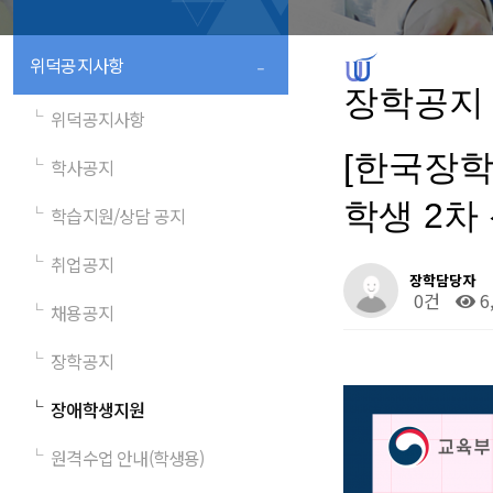
-
위덕공지사항
장학공지
└
위덕공지사항
[한국장학
└
학사공지
학생 2차 신
└
학습지원/상담 공지
└
취업공지
장학담당자
0건
6
└
채용공지
└
장학공지
└
장애학생지원
└
원격수업 안내(학생용)