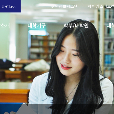
위덕정보시스템
헤이영스마트
U-Class
학소개
대학기구
학부/대학원
대