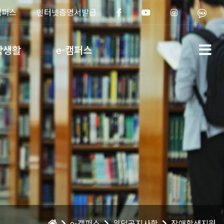
캠퍼스
인터넷증명서발급
학생활
e-캠퍼스
e-캠퍼스
위덕공지사항
장애학생지원