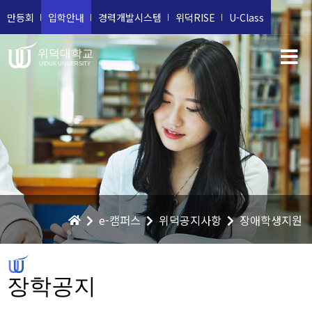
만등회
입학안내
경력개발시스템
위덕RISE
U-Class
위덕대학교
UIDUK UNIVERSITY
e-캠퍼스
위덕공지사항
장애학생지원
장학공지