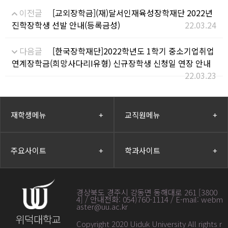
이전글
[교외장학금](재)달서인재육성장학재단 2022년
진학장학생 선발 안내(등록금성)
22.03.24
다음글
[한국장학재단]2022학년도 1학기 중소기업취업
연계장학금(희망사다리I유형) 신규장학생 신청일 연장 안내
22.03.23
재학생메뉴
+
교직원메뉴
+
주요사이트
+
학과사이트
+
경상북도 경주시 강동면 동해대로 261 [3800
4] / 안내전화: 054)760-1114 / E-mail: webm
aster@uu.ac.kr
위덕대학교
Copyright 2020 Uiduk University All rights r