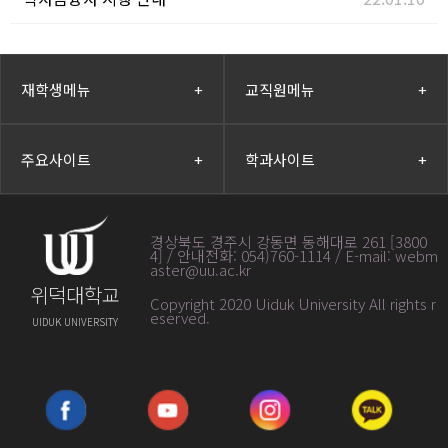
재학생메뉴
+
교직원메뉴
+
주요사이트
+
학과사이트
+
경상북도 경주시 강동면 동해대로 261 [3800
4] / 안내전화: 054)760-1114 / E-mail: webm
aster@uu.ac.kr
위덕대학교
Copyright 2020 Uiduk University All rights r
eserved
.
UIDUK UNIVERSITY