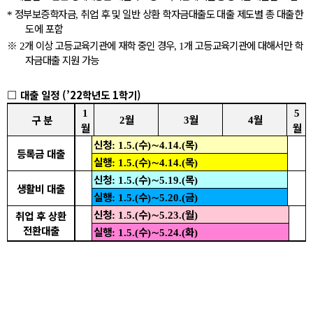
정부보증학자금
취업 후 및 일반 상환 학자금대출도 대출 제도별 총 대출한
*
,
도에 포함
※
개 이상 고등교육기관에 재학 중인 경우
개 고등교육기관에 대해서만 학
2
, 1
자금대출 지원 가능
□
대출 일정
(
’
22
학년도
1
학기
)
1
5
월
월
월
구 분
2
3
4
월
월
신청
수
∼
목
: 1.5.(
)
4.14.(
)
등록금 대출
실행
수
∼
목
: 1.5.(
)
4.14.(
)
신청
수
∼
목
: 1.5.(
)
5.19.(
)
생활비 대출
실행
수
∼
금
: 1.5.(
)
5.20.(
)
신청
수
∼
월
취업 후 상환
: 1.5.(
)
5.23.(
)
전환대출
실행
수
∼
화
: 1.5.(
)
5.24.(
)