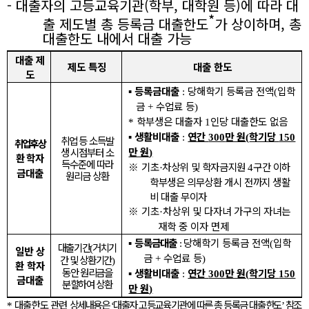
-
대출자의 고등교육기관
(
학부
,
대학원 등
)
에 따라 대
*
출 제도별 총 등록금 대출한도
가 상이하며
,
총
대출한도 내에서 대출 가능
대출 제
제도 특징
대출 한도
도
▪
등록금대출
당해학기 등록금 전액
입학
:
(
금
수업료 등
+
)
학부생은 대출자
인당 대출한도 없음
*
1
▪
생활비대출
연간
만 원
학기당
:
300
(
150
취업 등 소득발
취업 후 상
만 원
생 시점부터 소
)
환
학자
득수준에 따라
※
기초
차상위 및 학자금지원
구간 이하
·
4
금대출
원리금 상환
학부생은 의무상환 개시 전까지 생활
비 대출 무이자
※
기초
차상위 및
다자녀 가구의 자녀는
·
재학 중 이자 면제
▪
등록금대출
당해학기 등록금 전액
입학
:
(
대출기간
거치기
(
일반 상
금
수업료 등
간 및 상환기간
+
)
)
환 학자
동안 원리금을
▪
생활비대출
연간
만 원
학기당
:
300
(
150
금대출
분할하여 상환
만 원
)
대출한도 관련
상세내용은
대출자 고등교육기관에 따른 총 등록금 대출한도
참조
*
‘
’