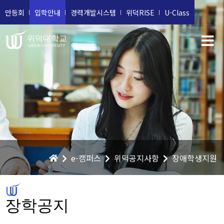
만등회
입학안내
경력개발시스템
위덕RISE
U-Class
위덕대학교
UIDUK UNIVERSITY
e-캠퍼스
위덕공지사항
장애학생지원
장학공지