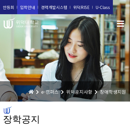
만등회
입학안내
경력개발시스템
위덕RISE
U-Class
위덕대학교
UIDUK UNIVERSITY
e-캠퍼스
위덕공지사항
장애학생지원
장학공지