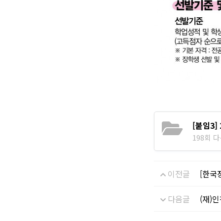
[붙임3
198회 다운
이전글
[한국
다음글
(재)