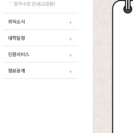
└
원격수업 안내(교원용)
+
위덕소식
+
대학일정
+
민원서비스
+
정보공개