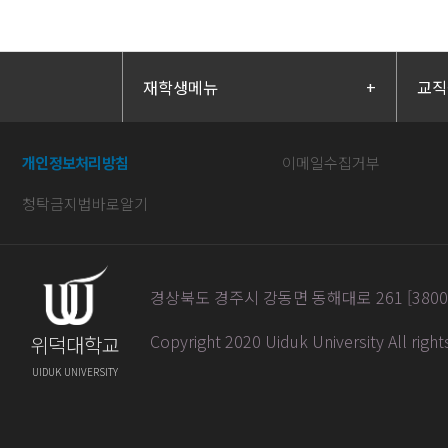
재학생메뉴
+
교직
개인정보처리방침
이메일수집거부
청탁금지법바로알기
경상북도 경주시 강동면 동해대로 261 [38004] / 
Copyright 2020 Uiduk University All righ
위덕대학교
UIDUK UNIVERSITY