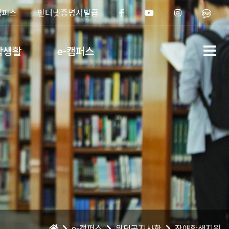
캠퍼스
인터넷증명서발급
학생활
e-캠퍼스
e-캠퍼스
위덕공지사항
장애학생지원