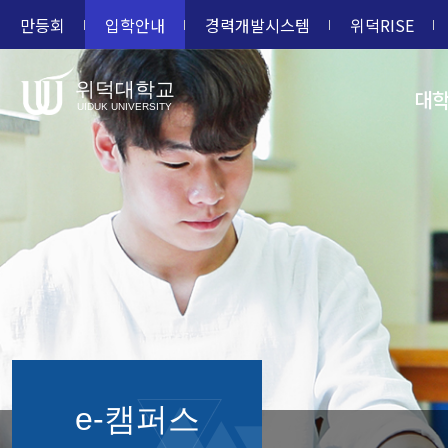
만등회
입학안내
경력개발시스템
위덕RISE
위덕대학교
대
UIDUK UNIVERSITY
e-캠퍼스