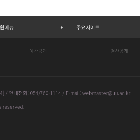
원메뉴
+
주요사이트
예산공개
결산공개
안내전화: 054)760-1114 / E-mail: webmaster@uu.ac.kr
ts reserved
.