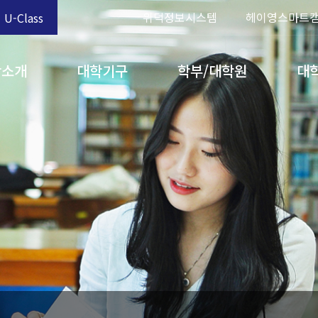
위덕정보시스템
헤이영스마트
U-Class
학소개
대학기구
학부/대학원
대