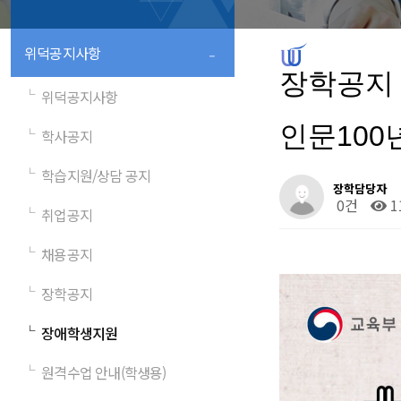
-
위덕공지사항
장학공지
└
위덕공지사항
인문100
└
학사공지
└
학습지원/상담 공지
장학담당자
0건
1
└
취업공지
└
채용공지
└
장학공지
└
장애학생지원
└
원격수업 안내(학생용)