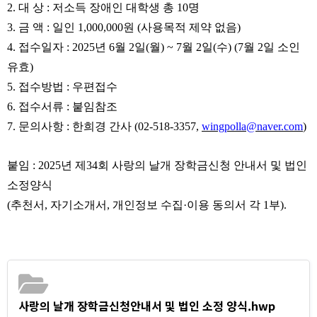
2.
대 상
:
저소득 장애인 대학생 총
10
명
3.
금 액
:
일인
1,000,000
원
(
사용목적 제약 없음
)
4.
접수일자
: 2025
년
6
월
2
일
(
월
) ~ 7
월
2
일
(
수
) (7
월
2
일 소인
유효
)
5.
접수방법
:
우편접수
6.
접수서류
:
붙임참조
7.
문의사항
:
한희경 간사
(02-518-3357,
wingpolla@naver.com
)
붙임
: 2025
년 제
34
회 사랑의 날개 장학금신청 안내서 및 법인
소정양식
(
추천서
,
자기소개서
,
개인정보 수집
·
이용 동의서 각
1
부
).
사랑의 날개 장학금신청안내서 및 법인 소정 양식.hwp