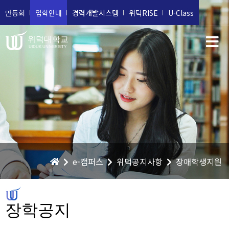
만등회
입학안내
경력개발시스템
위덕RISE
U-Class
위덕대학교
UIDUK UNIVERSITY
e-캠퍼스
위덕공지사항
장애학생지원
장학공지