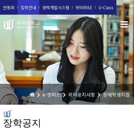
만등회
입학안내
경력개발시스템
위덕RISE
U-Class
위덕대학교
UIDUK UNIVERSITY
e-캠퍼스
위덕공지사항
장애학생지원
장학공지