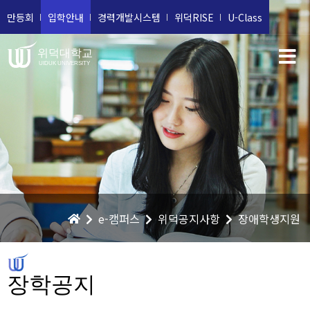
만등회
입학안내
경력개발시스템
위덕RISE
U-Class
위덕대학교
UIDUK UNIVERSITY
e-캠퍼스
위덕공지사항
장애학생지원
장학공지