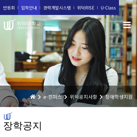
만등회
입학안내
경력개발시스템
위덕RISE
U-Class
위덕대학교
UIDUK UNIVERSITY
e-캠퍼스
위덕공지사항
장애학생지원
장학공지