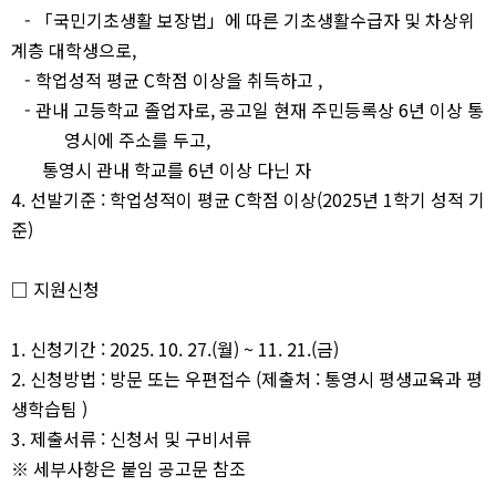
-
「
국민기초생활 보장법
」
에 따른 기초생활수급자 및 차상위
계층 대학생으로
,
-
학업성적 평균
C
학점 이상을 취득하고
,
-
관내 고등학교 졸업자로
,
공고일 현재 주민등록상
6
년 이상 통
영시에 주소를 두고
,
통영시 관내 학교를
6
년 이상 다닌 자
4.
선발기준
:
학업성적이 평균
C
학점 이상
(2025
년
1
학기 성적 기
준
)
□
지원신청
1.
신청기간
: 2025. 10. 27.(
월
) ~ 11. 21.(
금
)
2.
신청방법
:
방문 또는 우편접수
(
제출처
:
통영시 평생교육과 평
생학습팀
)
3.
제출서류
:
신청서 및 구비서류
※
세부사항은 붙임 공고문 참조