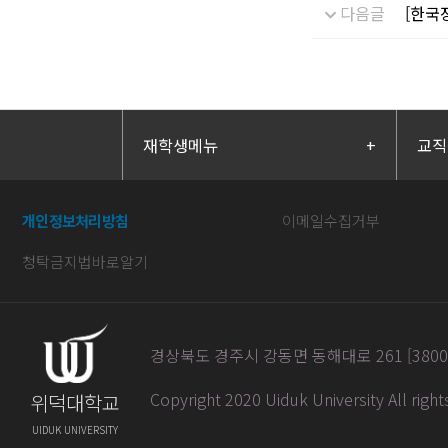
다음글
[한국
재학생메뉴
+
교직
개인정보처리방침
이메일수집거부
청탁금지법바로알기
경상북도 경주시 강동면 동해대로 261 [38004] / 
Copyright 2020 Uiduk University All righ
위덕대학교
UIDUK UNIVERSITY