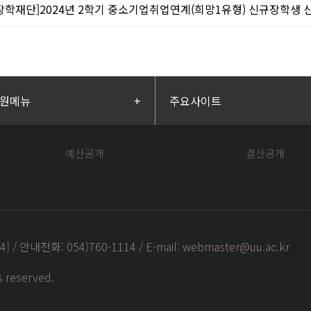
장학재단]2024년 2학기 중소기업취업연계(희망1유형) 신규장학생 신청안내
원메뉴
+
주요사이트
예산공개
결산공개
안내전화: 054)760-1114 / E-mail: webmaster@uu.ac.kr
ts reserved
.