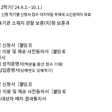
 2
학기
(’24.9.2.~10.1.)
 신청 학기별 신청서 접수 마지막일 우체국 소인분까지 유효
육기관 소재지 관할 보훈
(
지
)
청 보훈과
 신청서
〔
붙임
3
〕
 이용 및 제공 사전동의서
〔
붙임
4
〕
명서
 성적증명서
(
백분율 환산 점수 기재
)
납입증명서
(
당해연도 당해학기
)
 신청서
〔
붙임
3
〕
 이용 및 제공 사전동의서
〔
붙임
4
〕
대상자 배치 결과통지서