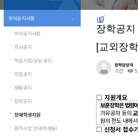
-
위덕공지사항
장학공지
└
위덕공지사항
[교외장학
└
학사공지
└
학습지원/상담 공지
장학담당자
0건
5
└
취업공지
└
채용공지
□
지원개요
└
장학공지
보훈장학은 법령에
가유공자 등
의
교
└
장애학생지원
원의 한도 내에서
└
원격수업 안내(학생용)
□
신청서 접수