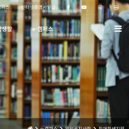
캠퍼스
인터넷증명서발급
학생활
e-캠퍼스
e-캠퍼스
위덕공지사항
장애학생지원