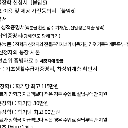
족장학 신청서
〔
붙임
5
〕
 이용 및 제공 사전동의서
〔
붙임
6
〕
명서
 성적증명서
(
백분율 환산 점수 기재
/
단
,
신입생은 제출 생략
)
납입증명서
(
당해연도 당해학기
)
등본 :
장학금 신청자와 전몰군경자녀가 비동거인 경우 가족관계등록부 
신청자의 통장 사본
선순위 증빙자료
※
해당자에 한함
자
:
기초생활수급자증명서
,
차상위계층 확인서
장학
) :
학기당 최고
115
만원
료가 장학금 지급액보다 적은 경우 수업료 실납부액만 지원
훈장학
) :
학기당
30
만원
족장학
) :
학기당 최고
90
만원
료가 장학금 지급액보다 적은 경우 수업료 실납부액만 지원
기준
[
붙임
1]
참고