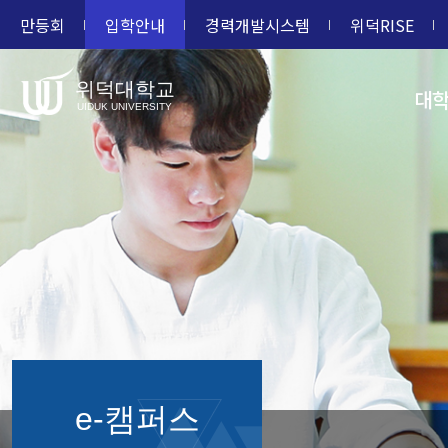
만등회
입학안내
경력개발시스템
위덕RISE
위덕대학교
대
UIDUK UNIVERSITY
e-캠퍼스