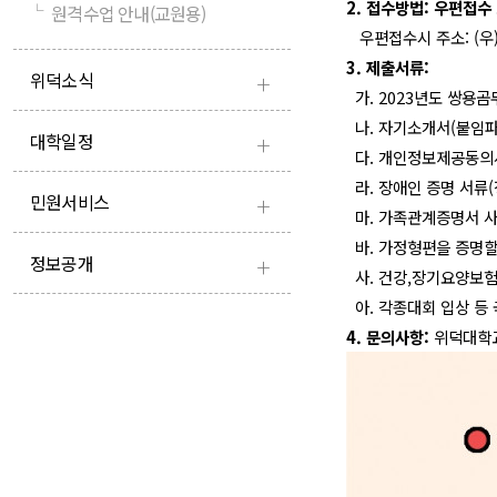
2. 접수방법: 우편접수
└
원격수업 안내(교원용)
우편접수시 주소: (우)
3. 제출서류:
+
위덕소식
가. 2023년도 쌍용
나. 자기소개서
(붙임파
+
대학일정
다. 개인정보제공동의
라. 장애인 증명 서류
+
민원서비스
마. 가족관계증명서 사
바. 가정형편을 증명할
+
정보공개
사. 건강,장기요양보험
아. 각종대회 입상 등
4. 문의사항:
위덕대학교