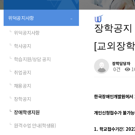
-
위덕공지사항
장학공지
└
위덕공지사항
[교외장
└
학사공지
└
학습지원/상담 공지
장학담당자
0건
1
└
취업공지
└
채용공지
한국장애인개발원에서 2
└
장학공지
└
장애학생지원
개인신청접수가 불가능
└
원격수업 안내(학생용)
1. 학교접수기간: 2023