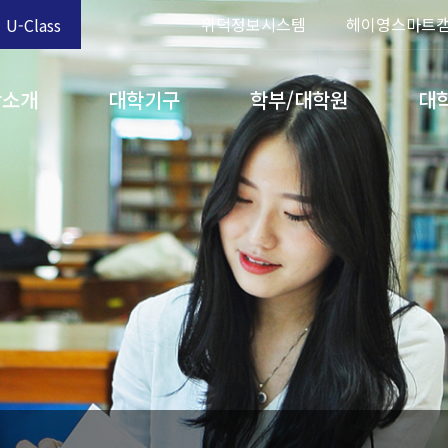
위덕정보시스템
헤이영스마트
U-Class
학소개
대학기구
학부/대학원
대