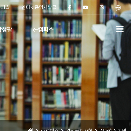
캠퍼스
인터넷증명서발급
학생활
e-캠퍼스
e-캠퍼스
위덕공지사항
장애학생지원