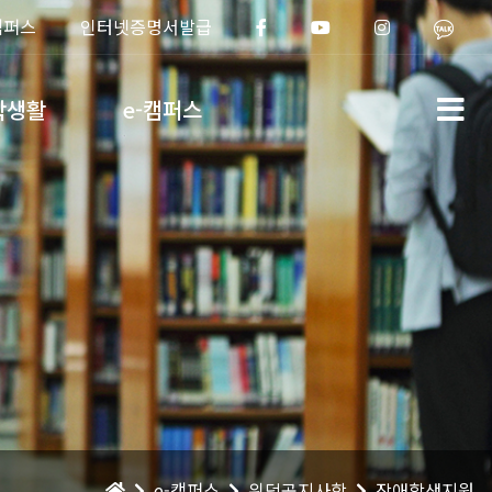
캠퍼스
인터넷증명서발급
학생활
e-캠퍼스
e-캠퍼스
위덕공지사항
장애학생지원