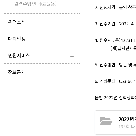
└
원격수업 안내(교원용)
2. 신청자격 : 붙임 참조
+
위덕소식
3. 접수기간 : 2022. 4.
+
대학일정
4. 접수처 : 우)427
(재)달서인재육성장
+
민원서비스
5. 접수방법 : 방문 
+
정보공개
6. 기타문의 : 053-667
붙임 2022년 진학장학
2022년
193회 다운