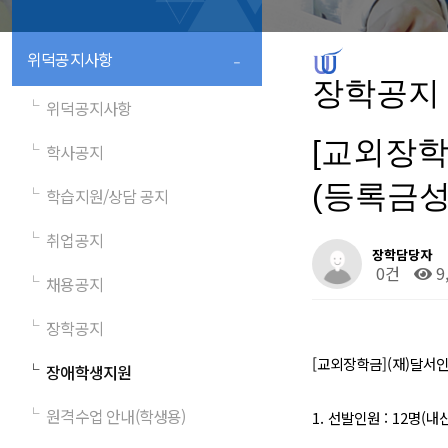
-
위덕공지사항
장학공지
└
위덕공지사항
[교외장학
└
학사공지
(등록금성
└
학습지원/상담 공지
└
취업공지
장학담당자
0건
9
└
채용공지
└
장학공지
[교외장학금](재)달서
└
장애학생지원
└
원격수업 안내(학생용)
1. 선발인원 : 12명(