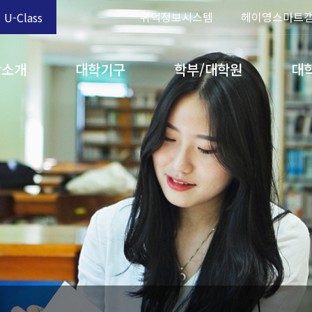
위덕정보시스템
헤이영스마트
U-Class
학소개
대학기구
학부/대학원
대