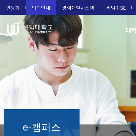
만등회
입학안내
경력개발시스템
위덕RISE
위덕대학교
대
UIDUK UNIVERSITY
e-캠퍼스