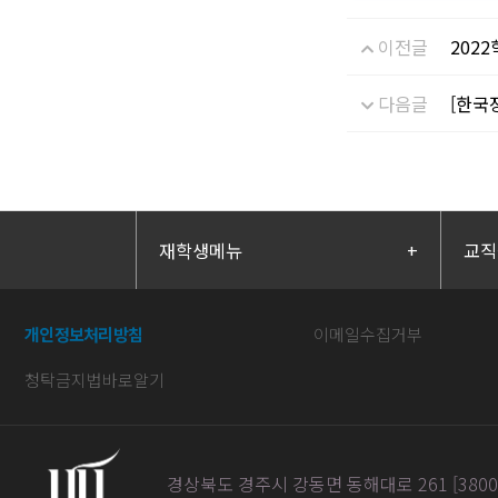
이전글
202
다음글
[한국
재학생메뉴
+
교직
개인정보처리방침
이메일수집거부
청탁금지법바로알기
경상북도 경주시 강동면 동해대로 261 [38004] / 