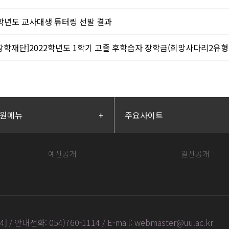
2학년도 교사대생 튜터링 선발 결과
장학재단]2022학년도 1학기 고졸 후학습자 장학금(희망사다리2유형
원메뉴
+
주요사이트
예산공개
결산공개
안내전화: 054)760-1114 / E-mail: webmaster@uu.ac.kr