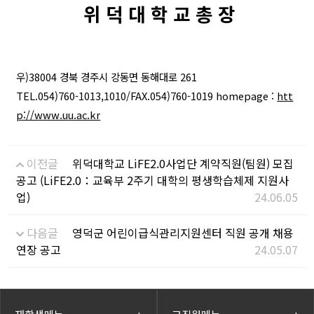
위 덕 대 학 교 총 장
우
)38004
경북 경주시 강동면 동해대로
261
TEL.054)760-1013,1010/FAX.054)760-1019 homepage :
htt
p://www.uu.ac.kr
이전글
위덕대학교 LiFE2.0사업단 계약직원(팀원) 모집
공고 (LiFE2.0：교육부 2주기 대학의 평생학습체제 지원사
업)
24.06.05
다음글
영덕군 어린이급식관리지원센터 직원 공개 채용
연장 공고
24.05.07