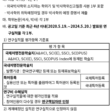
-
외국박사학위 소지자는 학위기 및 박사학위신고필증 사본
1
부 포함
-
박사학위 취득예정자일 경우 박사학위 예정 증명서 제출
마
.
학위논문
(
석사
,
박사
)
각
1
부
바
.
공고일 기준 최근
4
년 이내
(2020.5.19.
∼
2024.5.20.
)
발표된 연
구실적물 각
1
부
.
1)
연구실적물 평가항목 기준표
평 가 항 목
국제저명전문학술지
(A&HCI, SCI(E), SSCI, SCOPUS)
․
A&HCI, SCI(E), SSCI, SCOPUS Index
에 등재된 학술지
국내저명전문학술지
․
발행기관
:
한국연구재단 등재 또는 등재후보학술지
특허등록
국제특허등록
․
실용신안 또는 특허를 출원하여그 특허권이 등록된
국내특허등록
것
연구비 수혜실적
․
연구실적물에 대한 평가인정율 적용
․
참여인원이 다수일 경우
연구책임자만 인정
2)
게재예정인 실적은 연구실적으로 인정하지 않음