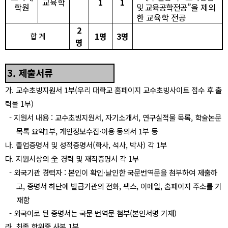
교육학
1
1
학원
및 교육공학전공
”
을 제외
한 교육학 전공
2
1
명
3
명
합 계
명
3.
제출서류
가
.
교수초빙지원서
1
부
(
우리 대학교 홈페이지 교수초빙사이트 접수 후 출
력물
1
부
)
-
지원서 내용
:
교수초빙지원서
,
자기소개서
,
연구실적물 목록
,
학술논문
목록 요약
1
부
,
개인정보수집
·
이용 동의서
1
부 등
나
.
졸업증명서 및 성적증명서
(
학사
,
석사
,
박사
)
각
1
부
다
.
지원서상의
全
경력 및 재직증명서 각
1
부
-
외국기관 경력자
:
본인이 확인
·
날인한 국문번역문을 첨부하여 제출하
고
,
증명서 하단에 발급기관의 전화
,
팩스
,
이메일
,
홈페이지 주소를 기
재함
-
외국어로 된 증명서는 국문 번역문 첨부
(
본인서명 기재
)
라
.
최종 학위증 사본
1
부