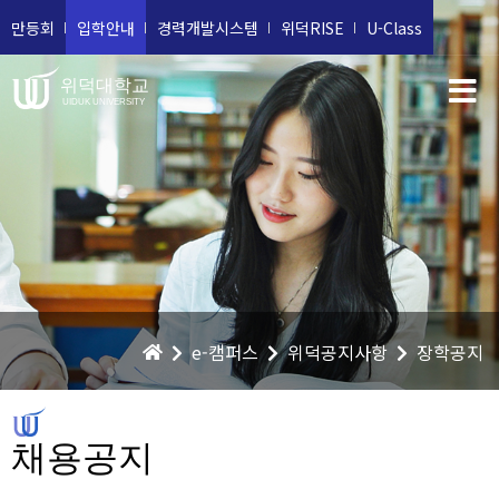
만등회
입학안내
경력개발시스템
위덕RISE
U-Class
위덕대학교
UIDUK UNIVERSITY
e-캠퍼스
위덕공지사항
장학공지
채용공지