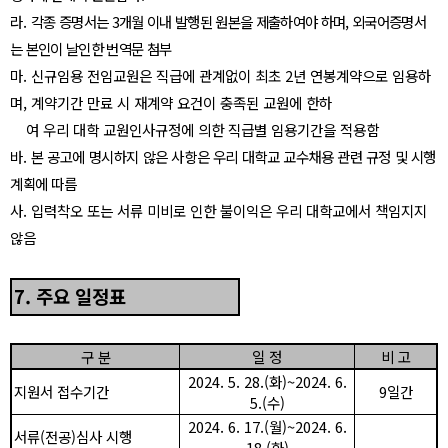
라.
각종 증명서는
3
개월 이내 발행된 원본을
제출하여야 하며
,
외국어증명서
는 본인이 날인한
번역문 첨부
마
.
신규임용 전임교원은 직급에 관계없이 최초
2
년 연봉계약으로 임용하
며
,
계약기간 만료 시 재계약 요건이 충족된 교원에 한하
여 우리 대학 교원인사규정에 의한 직급별 임용기간을 적용함
바
.
본 공고에 명시하지 않은 사항은 우리 대학교 교수채용 관련 규정 및 시행
계획에 따름
사
.
입력착오 또는 서류 미비로 인한 불이익은 우리 대학교에서 책임지지
않음
7.
주요 일정표
구 분
일 정
비 고
2024. 5. 28.(
화
)~2024. 6.
지원서 접수기간
9
일간
5.(
수
)
2024. 6. 17.(
월
)~2024. 6.
서류
(
전공
)
심사 시행
18.(
화
)