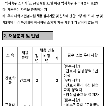
박사학위 소지자
(2024
년
8
월
31
일 이전 박사학위 취득예정자 포함
)
마
.
채용분야 자격을 충족하는 자
바
.
우리 대학교 전임교원 채용 심사기준 및 절차에 관한 규정 제
8
조 제
1
항 및
제
2
항에 따라
특정대학 학사학위 소지자 채용 제한에 해당되지 않는 자
2.
채용분야 및 인원
채용 인원
채용
소 속
필수 또는 우대사항
정
비정
분야
계
년
년
(
필수사항
)
-
간호사 임상경력
3
년
이상
간호학
간호학
2
2
(
우대사항
)
과
-
간호시뮬레이션 실습
교육 경력자
-
임상실습교육 경력자
(
필수사항
)
교육대
-
세부전공이
“
교육방법