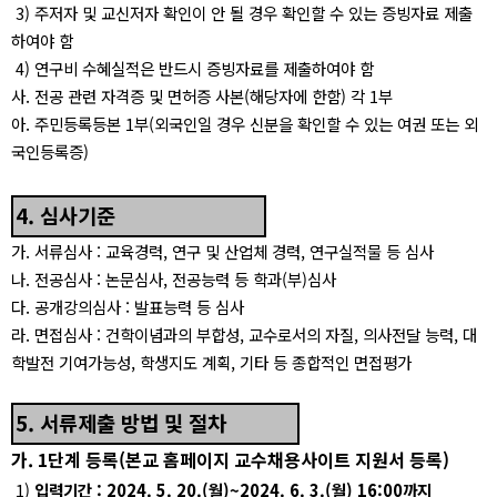
3)
주저자 및 교신저자 확인이 안 될 경우 확인할 수 있는 증빙자료 제출
하여야 함
4)
연구비 수혜실적은 반드시 증빙자료를 제출하여야 함
사
.
전공 관련 자격증 및 면허증 사본
(
해당자에 한함
)
각
1
부
아
.
주민등록등본
1
부
(
외국인일 경우 신분을 확인할 수 있는 여권 또는 외
국인등록증
)
4.
심사기준
가
.
서류심사
:
교육경력
,
연구 및 산업체 경력
,
연구실적물 등 심사
나
.
전공심사
:
논문심사
,
전공능력 등 학과
(
부
)
심사
다
.
공개강의심사
:
발표능력 등 심사
라
.
면접심사
:
건학이념과의 부합성
,
교수로서의 자질
,
의사전달 능력
,
대
학발전 기여
가능성
,
학생지도 계획
,
기타 등 종합적인 면접평가
5.
서류제출 방법 및 절차
가
. 1
단계 등록
(
본교 홈페이지 교수채용사이트 지원서 등록
)
1)
입력기간
:
2024. 5. 20.(
월
)~2024. 6. 3.(
월
)
16:00
까지