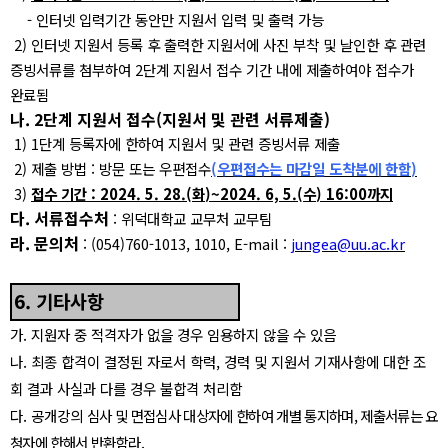
-
인터넷 입력기간 동안만 지원서 입력 및 출력 가능
2)
인터넷 지원서 등록 후 출력한 지원서에 사진 부착 및 날인한 후 관련
증빙서류를
첨부하여
2
단계 지원서 접수 기간 내에 제출하여야 접수가
완료됨
나
. 2
단계 지원서 접수
(
지원서 및 관련 서류제출
)
1) 1
단계 등록자에 한하여 지원서 및 관련 증빙서류 제출
2)
제출 방법
:
방문 또는 우편접수
(
우편접수는 마감일 도착분에 한함
)
3)
접수 기간
: 2024. 5. 28.
(
화
)~2024. 6, 5.(
수
)
16:00
까지
다
.
서류접수처
:
위덕대학교 교무처 교무팀
라
.
문의처
: (054)760-1013, 1010, E-mail :
jungea@uu.ac.kr
6.
기타사항
가
.
지원자 중 적격자가 없을 경우 임용하지 않을 수 있음
나
.
최종 합격이 결정된 자로서 학력
,
경력 및 지원서 기재사항에 대한 조
회 결과 사실과
다를 경우 불합격 처리함
다. 공개강의
심사 및 면접심사 대상자에 한하여 개별 통지하며
,
제출서류는 요
청자에 한해서 반환함
라
.