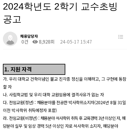
2024학년도 2학기 교수초빙
공고
채용담당자
0건
8,928회
24-05-17 15:47
1.
지원 자격
가
.
우리 대학교 건학이념인 불교 진각종 정신을 이해하고
,
그 구현에 동참
할 자
나
.
사립학교법 및 우리 대학 교원임용에 결격사유가 없는 자
다
.
전임교원
(
정년
) :
채용분야를 전공한 박사학위소지자
(
2024
년
8
월
31
일
이전 박사학위
취득
예정자 포함
)
라
.
전임교원
(
비정년
) :
채용분야
석사학위 취득 후 교육경력
3
년 이상인 자
,
해
당
분야
실무 및 임상 경력
5
년 이상인 자로 석사학위 소지자
,
해당분야