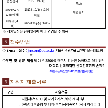
면접심사
2025.8.19.(
화
)
통보
)
2025.8.19.(
화
) 16:00
최종합격자
개별통지
발표
(
예정
)
이전
채용일
(
예
2025.8.20.(
수
) 09:00~
정
)
※
상기일정은 전형일정에 따라 변경될 수 있음
5
접수방법
❍
E-mail
접수
:
jmson@uu.ac.kr
(
제출서류 원본을 스캔하여 순서대로 첨
부
)
❍
우편 및 방문 제출처
: (
우
38004)
경주시 강동면 동해대로
261
위덕
대학교 산학협력단 산학진흥팀장 손정민
※
접수는 마감일
12:00
까지 도착분에 한함
6
지원자 제출서류
구분
제출서류
․
지원서
(
서식
1)
및 자기소개서
(
서식
2)
각
1
부
.
․
(
전문
)
대학졸업 및 대학
(
학부
)
성적증명서
(
석사 이상은 대