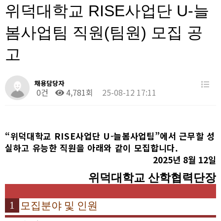
위덕대학교 RISE사업단 U-늘
봄사업팀 직원(팀원) 모집 공
고
채용담당자
0건
4,781회
25-08-12 17:11
“
위덕대학교
RISE
사업단
U-
늘봄사업팀
”
에서 근무할 성
실하고 유능한 직원을 아래와 같이 모집합니다
.
2025
년
8
월
12
일
위덕대학교 산학협력단장
1
모집분야 및 인원