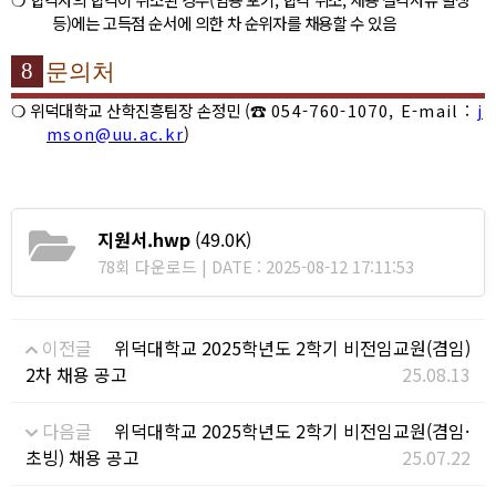
등
)
에는 고득점 순서에 의한 차 순위자를 채용할 수 있음
8
문의처
❍
위덕대학교 산학진흥팀장 손정민
(
☎
054-760-1070, E-mail :
j
mson@uu.ac.kr
)
지원서.hwp
(49.0K)
78회 다운로드 | DATE : 2025-08-12 17:11:53
이전글
위덕대학교 2025학년도 2학기 비전임교원(겸임)
2차 채용 공고
25.08.13
다음글
위덕대학교 2025학년도 2학기 비전임교원(겸임·
초빙) 채용 공고
25.07.22