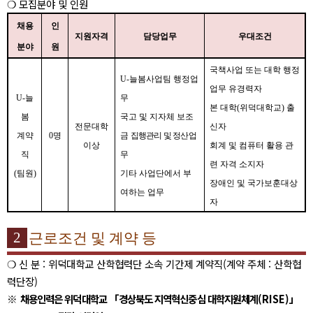
❍
모집분야 및 인원
채용
인
지원자격
담당업무
우대조건
분야
원
국책사업 또는 대학 행정
U-
늘봄사업팀 행정업
업무 유경력자
U-
늘
무
본 대학
(
위덕대학교
)
출
봄
국고 및 지자체 보조
전문대학
신자
계약
0
명
금
집행관리 및 정산업
이상
회계 및 컴퓨터 활용 관
직
무
련 자격 소지자
(
팀원
)
기타 사업단에서 부
장애인 및 국가보훈대상
여하는 업무
자
2
근로조건 및 계약 등
❍
신 분
:
위덕대학교 산학협력단 소속 기간제 계약직
(
계약 주체
:
산학협
력단장
)
※
채용인력은 위덕대학교
「
경상북도 지역혁신중심 대학지원체계
(RISE)
」