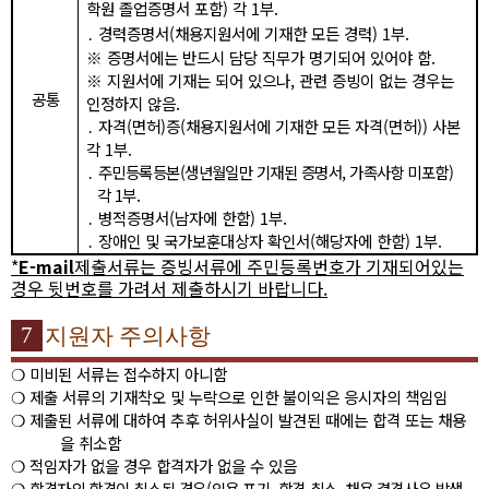
학원 졸업증명서 포함
)
각
1
부
.
․
경력증명서
(
채용지원서에 기재한 모든 경력
) 1
부
.
※
증명서에는 반드시 담당 직무가 명기되어 있어야 함
.
※
지원서에 기재는 되어 있으나
,
관련 증빙이 없는 경우는
공통
인정하지 않음
.
․
자격
(
면허
)
증
(
채용지원서에 기재한 모든 자격
(
면허
))
사본
각
1
부
.
․
주민등록등본
(
생년월일만 기재된 증명서
,
가족사항 미포함
)
각
1
부
.
․
병적증명서
(
남자에 한함
) 1
부
.
․
장애인 및 국가보훈대상자 확인서
(
해당자에 한함
) 1
부
.
*
E-mail
제
출서류는 증빙서류에 주민등록번호가 기재되어있는
경우 뒷번호를 가려서 제출하시기 바랍니다
.
7
지원자 주의사항
❍
미비된 서류는 접수하지 아니함
❍
제출 서류의 기재착오 및 누락으로 인한 불이익은 응시자의 책임임
❍
제출된 서류에 대하여 추후 허위사실이 발견된 때에는 합격 또는 채용
을 취소함
❍
적임자가 없을 경우 합격자가 없을 수 있음
❍
합격자의 합격이 취소된 경우
(
임용 포기
,
합격 취소
,
채용 결격사유 발생