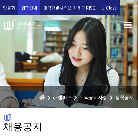
만등회
입학안내
경력개발시스템
위덕RISE
U-Class
위덕대학교
UIDUK UNIVERSITY
e-캠퍼스
위덕공지사항
장학공지
채용공지