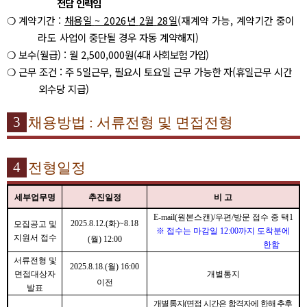
전담 인력임
❍
계약기간
:
채용일
~ 2026
년
2
월
28
일
(
재계약 가능
,
계약기간 중이
라
도
사업이 중단될 경우 자동 계약해지
)
❍
보수
(
월급
) :
월
2,500,000
원
(
4
대 사회보험 가입
)
❍
근무 조건
:
주
5
일근무
,
필요시 토요일 근무 가능한 자
(
휴일근무 시간
외수당 지급
)
3
채용방법
:
서류전형 및 면접전형
4
전형일정
세부업무명
추진일정
비 고
E-mail(
원본스캔
)/
우편
/
방문 접수 중 택
1
2025.8.12.(
화
)~8.18
모집공고 및
※
접수는 마감일
12:00
까지 도착분에
지원서 접수
(
월
) 12:00
한함
서류전형 및
2025.8.18.(
월
) 16:00
면접대상자
개별통지
이전
발표
개별통지
(
면접 시간은 합격자에 한해 추후