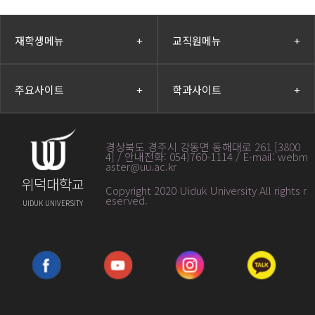
재학생메뉴
+
교직원메뉴
+
주요사이트
+
학과사이트
+
경상북도 경주시 강동면 동해대로 261 [3800
4] / 안내전화: 054)760-1114 / E-mail: webm
aster@uu.ac.kr
위덕대학교
Copyright 2020 Uiduk University All rights r
eserved
.
UIDUK UNIVERSITY