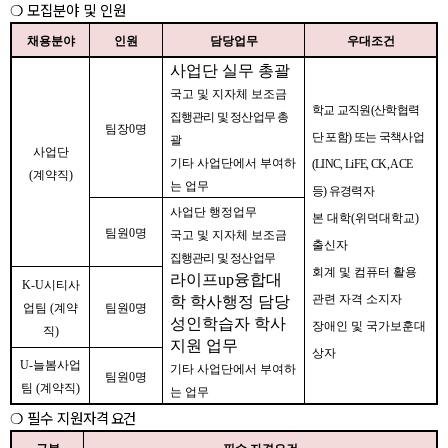
❍
모집분야 및 인원
채용분야
인원
담당업무
우대조건
사업단 실무 총괄
국고 및 지자체 보조금
학교 교직원
(
산학협력
집행관리 및 정산업무 총
팀장
0
명
단 포함
)
또는 국책사업
괄
사업단
기타 사업단에서 부여하
(LINC, LiFE, CK, ACE
(
계약직
)
는 업무
등
)
유경력자
사업단 행정업무
본 대학
(
위덕대학교
)
팀원
0
명
국고 및 지자체 보조금
출신자
집행관리 및 정산업무
회계 및 컴퓨터 활용
라이프
up
융합대
K-U
시티사
관련 자격 소지자
학 학사행정 담당
업팀
(
계약
팀원
0
명
성인학습자 학사
장애인 및 국가보훈대
직
)
지원 업무
상자
U-
늘봄사업
기타 사업단에서 부여하
팀원
0
명
팀
(
계약직
)
는 업무
❍
필수 지원자격
요건