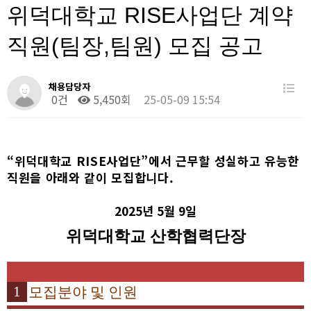
위덕대학교 RISE사업단 계약
직원(팀장,팀원) 모집 공고
채용담당자
0건
5,450회
25-05-09 15:54
“
위덕대학교
RISE
사업단
”
에서 근무할 성실하고 유능한
직원을 아래와 같이 모집합니다
.
2025
년
5
월 9일
위덕대학교 산학협력단장
1
모집분야 및 인원