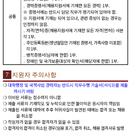
․
경력증명서
(
채용지원서에 기재한 모든 경력
) 1
부
.
※
증명서에는 반드시 담당 직무가 명기되어 있어야 함
.
공통
※
지원서에 기재는 되어 있으나
,
관련 증빙이 없는 경우는
인정하지 않음
.
․
자격
(
면허
)
증
(
채용지원서에 기재한 모든 자격
(
면허
))
사본
각
1
부
.
․
주민등록등본
(
생년월일만 기재된 증명서
,
가족사항 미포함
)
각
1
부
.
․
병적증명서
(
남자에 한함
) 1
부
.
․
장애인 및 국가보훈대상자 확인서
(
해당자에 한함
) 1
부
.
7
지원자 주의사항
❍
대학행정 및 국책사업 경력자는 반드시 직무수행 기술서
(
서식
3)
를 제출
하시기 바람
❍
미비된 서류는 접수하지 아니함
❍
제출 서류의 기재착오 및 누락으로 인한 불이익은 응시자의 책임임
❍
제출된 서류에 대하여 추후 허위사실이 발견된 때에는 합격 또는 채용
을 취소함
❍
적임자가 없을 경우 합격자가 없을 수 있음
❍
합격자의 합격이 취소된 경우
(
임용 포기
,
합격 취소
,
채용 결격사유 발생