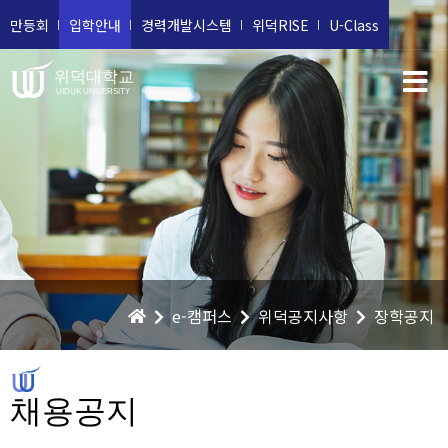
만등회
입학안내
경력개발시스템
위덕RISE
U-Class
위덕대학교
UIDUK UNIVERSITY
e-캠퍼스
위덕공지사항
장학공지
채용공지