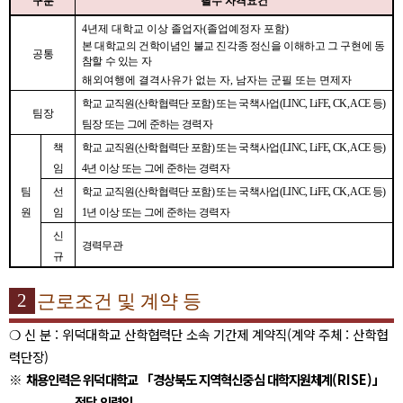
구분
필수 자격요건
4
년제 대학교 이상 졸업자
(
졸업예정자 포함
)
본 대학교의 건학이념인 불교 진각종 정신을 이해하고 그 구현에 동
공통
참할 수 있는 자
해외여행에 결격사유가 없는 자
,
남자는 군필 또는 면제자
학교 교직원
(
산학협력단 포함
)
또는 국책사업
(LINC, LiFE, CK, ACE
등
)
팀장
팀장 또는 그에 준하는 경력자
책
학교 교직원
(
산학협력단 포함
)
또는 국책사업
(LINC, LiFE, CK, ACE
등
)
임
4
년 이상 또는 그에 준하는 경력자
팀
선
학교 교직원
(
산학협력단 포함
)
또는 국책사업
(LINC, LiFE, CK, ACE
등
)
원
임
1
년 이상 또는 그에 준하는 경력자
신
경력무관
규
2
근로조건 및 계약 등
❍
신 분
:
위덕대학교 산학협력단 소속 기간제 계약직
(
계약 주체
:
산학협
력단장
)
※
채용인력은 위덕대학교
「
경상북도 지역혁신중심 대학지원체계
(RISE)
」
전담 인력임