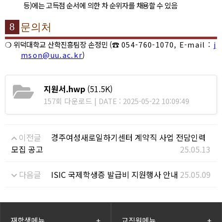
등
)
에는 고득점 순서에 의한 차 순위자를 채용할 수 있음
8
문의처
❍
위덕대학교 산학진흥팀장 손정민
(
☎
054-760-1070, E-mail :
j
mson@uu.ac.kr
)
지원서.hwp
(51.5K)
157회 다운로드 | DATE : 2025-05-22 10:09:49
이전글
경주여성새로일하기센터 계약직 사업 전담인력
모집 공고
25.05.13
다음글
ISIC 국제학생증 발급비 지원행사 안내
25.05.09
재학생메뉴
+
교직원메뉴
+