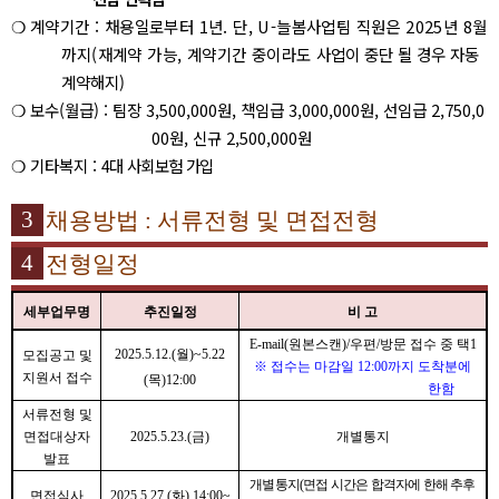
❍
계약기간
:
채용일로부터
1
년
.
단
, U-
늘봄사업팀 직원은
2025
년
8
월
까지
(
재계약 가능
,
계약기간 중이라
도
사업이 중단 될 경우 자동
계약해지
)
❍
보수
(
월급
) :
팀장
3,500,000
원
,
책임급
3,000,000
원
,
선임급
2,750,0
00
원
,
신규
2,500,000
원
❍
기타복지
:
4
대 사회보험 가입
3
채용방법
:
서류전형 및 면접전형
4
전형일정
세부업무명
추진일정
비 고
E-mail(
원본스캔
)/
우편
/
방문 접수 중 택
1
2025.5.12.(
월
)~5.22
모집공고 및
※
접수는 마감일
12:00
까지 도착분에
지원서 접수
(
목
)12:00
한함
서류전형 및
면접대상자
2025.5.23.(
금
)
개별통지
발표
개별통지
(
면접 시간은 합격자에 한해 추후
면접심사
2025.5.27.(
화
) 14:00~