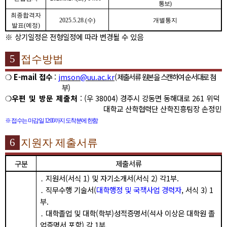
통보
)
최종합격자
2025.5.28.(
수
)
개별통지
발표
(
예정
)
※
상기일정은 전형일정에 따라 변경될 수 있음
5
접수방법
❍
E-mail
접수
:
jmson@uu.ac.kr
(
제출서류 원본을 스캔하여 순서대로 첨
부
)
❍
우편 및 방문 제출처
: (
우
38004)
경주시 강동면 동해대로
261
위덕
대학교 산학협력단 산학진흥팀장 손정민
※
접수는 마감일
12:00
까지 도착분에 한함
6
지원자 제출서류
구분
제출서류
․
지원서
(
서식
1)
및 자기소개서
(
서식
2)
각
1
부
.
․
직무수행 기술서
(
대학행정 및 국책사업 경력자
,
서식
3) 1
부
.
․
대학졸업 및 대학
(
학부
)
성적증명서
(
석사 이상은 대학원 졸
업증명서 포함
)
각
1
부
.