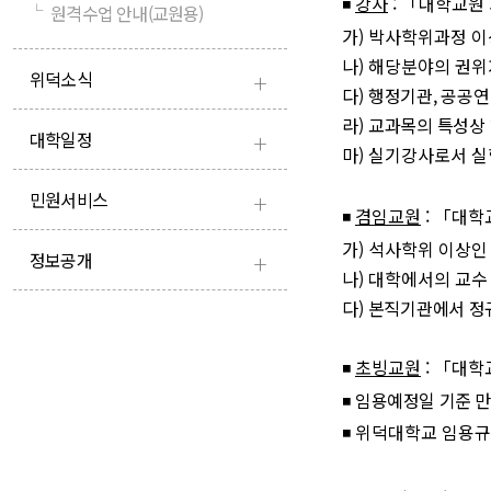
◾
강사
:
「
대학교원 
└
원격수업 안내(교원용)
가
)
박사학위과정 이
나
)
해당분야의 권위
+
위덕소식
다
)
행정기관
,
공공연
라
)
교과목의 특성상 
+
대학일정
마
)
실기강사로서 실
+
민원서비스
◾
겸임교원
:
「
대학
가
)
석사학위 이상인
+
정보공개
나
)
대학에서의 교수
다
)
본직기관에서 정
◾
초빙교원
:
「
대학
◾
임용예정일 기준 
◾
위덕대학교 임용규