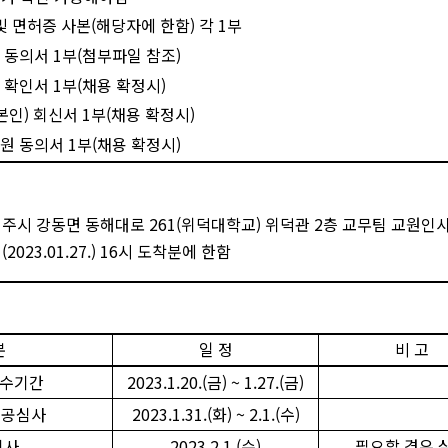
및 면허증 사본
(
해당자에 한함
)
각
1
부
 동의서
1
부
(
첨부파일 참조
)
 확인서
1
부
(
채용 확정시
)
본인
)
회신서
1
부
(
채용 확정시
)
원 동의서
1
부
(
채용 확정시
)
경주시 강동면 동해대로
261(
위덕대학교
)
위덕관
2
층 교무팀 교원인
일
(2023.01.27.) 16
시 도착분에 한함
분
일 정
비 고
접수기간
2023.1.20.(
금
) ~ 1.27.(
금
)
전공심사
2023.1.31.(
화
) ~ 2.1.(
수
)
심사
2023.2.1.(
수
)
필요할 경우 