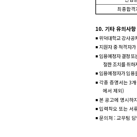
최종합격
10.
기타 유의사항
◾
위덕대학교 강사 공
◾
지원자 중 적격자가
◾
임용예정자 결정 또는
절한 조치를 취하지
◾
임용예정자가 임용을
◾
각종 증명서는
3
개
에서 제외
)
◾
본 공고에 명시하지
◾
입력착오 또는 서
◾
문의처
:
교무팀 