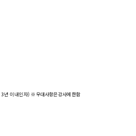
후
3
년 이내인자
)
※
우대사항은 강사에 한함