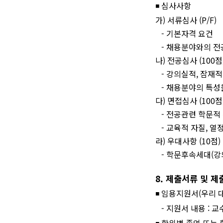
◾
심사사항
가
)
서류심사
(P/F)
-
기본자격 요건
-
채용분야와의 전
나
)
전공심사
(100
점
-
강의실적
,
잠재적
-
채용분야의 특성
다
)
면접심사
(100
점
-
전공관련 학문적
-
교육적 자질
,
열
라
)
우대사항
(10
점
)
-
학문후속세대
(
강
8.
제출서류 및 제
◾
임용지원서
(
우리 
-
지원서 내용
:
교
◾
학위별 졸업 또는