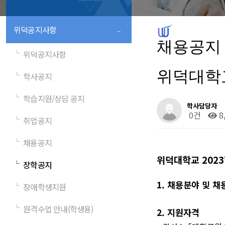
-
위덕공지사항
채용공지
└
위덕공지사항
위덕대학교
└
학사공지
└
학습지원/상담 공지
학사담당자
0건
8
└
취업공지
└
채용공지
위덕대학교
2023
└
장학공지
1.
채용분야 및 
└
장애학생지원
└
원격수업 안내(학생용)
2.
지원자격