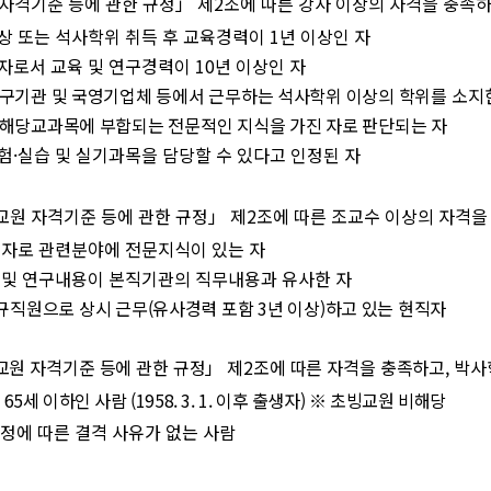
자격기준 등에 관한 규정
」
제
2
조에 따른 강사 이상의 자격을 충족하
상 또는 석사학위 취득 후 교육경력이
1
년 이상인 자
자로서 교육 및 연구경력이
10
년 이상인 자
구기관 및 국영기업체 등에서 근무하는 석사학위 이상의 학위를
소지
해당교과목에 부합되는 전문적인 지식을 가진 자로 판단되는 자
험
·
실습 및 실기과목을 담당할 수 있다고 인정된 자
교원 자격기준 등에 관한 규정
」
제
2
조에 따른 조교수 이상의 자격을
 자로 관련분야에 전문지식이 있는 자
 및 연구내용이 본직기관의 직무내용과 유사한 자
규직원으로 상시 근무
(
유사경력 포함
3
년 이상
)
하고 있는 현직자
교원 자격기준 등에 관한 규정
」
제
2
조에 따른 자격을 충족하고
,
박사
만
65
세 이하인 사람
(1958. 3. 1.
이후 출생자
)
※
초빙교원 비해당
정에 따른 결격 사유가 없는 사람