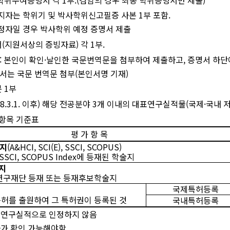
지자는 학위기 및 박사학위신고필증 사본
1
부 포함
.
정자일 경우 박사학위 예정 증명서 제출
서
(
지원서상의 증빙자료
)
각
1
부
.
:
본인이 확인
·
날인한 국문번역문을 첨부하여 제출하고
,
증명서 하단
서는 국문 번역문 첨부
(
본인서명 기재
)
본
1
부
8.3.1.
이후
)
해당 전공분야
3
개 이내의 대표연구실적물
(
국제
·
국내 
항목 기준표
평 가 항 목
지
(A&HCI, SCI(E), SSCI, SCOPUS)
, SSCI, SCOPUS Index
에 등재된 학술지
지
연구재단 등재 또는 등재후보학술지
국제특허등록
허를 출원하여 그 특허권이 등록된 것
국내특허등록
 연구실적으로 인정하지 않음
자가 확인 가능해야함