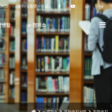
캠퍼스
인터넷증명서발급
학생활
e-캠퍼스
e-캠퍼스
위덕공지사항
장학공지