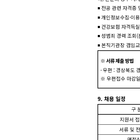
◾
전공 관련 자격증 
◾
개인정보수집
·
이용
◾
건강보험 자격득실
◾
성범죄 경력 조회
(
◾
본직기관장 겸임교
※
서류 제출 방법
-
우편
:
경상북도 
※
우편접수 마감
9.
채용 일정
구 
지원서 
서류 및 
면접