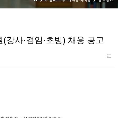
(강사·겸임·초빙) 채용 공고