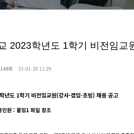
 2023학년도 1학기 비전임교원
,149회
23-01-20 11:29
학년도
1
학기 비전임교원
(
강사
·
겸임
·
초빙
)
채용 공고
채용인원
:
붙임
1
파일 참조