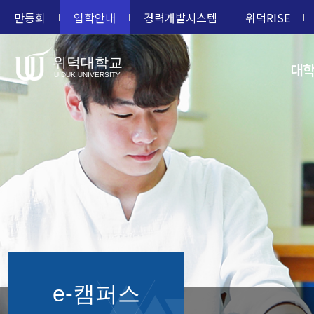
만등회
입학안내
경력개발시스템
위덕RISE
위덕대학교
대
UIDUK UNIVERSITY
e-캠퍼스