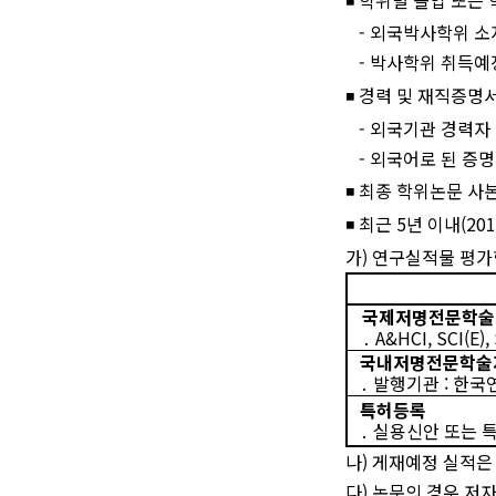
-
외국박사학위 소
-
박사학위 취득예
◾
경력 및 재직증명
-
외국기관 경력자
-
외국어로 된 증명
◾
최종 학위논문 사
◾
최근
5
년 이내
(201
가
)
연구실적물 평가
국제저명전문학술
․
A&HCI, SCI(E)
국내저명전문학술
․
발행기관
:
한국
특허등록
․
실용신안 또는 특
나
)
게재예정 실적은
다
)
논문의 경우 저