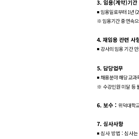
3.
임용
(
계약
)
기간
◾
임용일로부터
1
년
(2
※
임용기간 중 연속으
4.
재임용 관련 사
◾
강사의 임용 기간 만
5.
담당업무
◾
채용분야 해당 교과목
※
수강인원 미달 등 
6.
보수
:
위덕대학교
7.
심사사항
◾
심사 방법
:
심사는