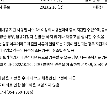
자 통보
2023.2.10.(
금
)
(
예정
)
채개용 지원 시 동일 차수
2
개 이상의 채용분야에 중복
지원할 수 없으며
,
중복
 없을 경우
,
임용
예정자 선발을 하지 않거나 재공고를 실시할 수 있음
 임용 이후에라도 제출된 서류에 결함 또는 거짓이 발견되는 경우 지원자
 않았을 경우 임용결정 또는 임용이 취소될 수 있음
 포기하였거나 결격사유 등으로 임용할 수 없는 경우
,
다음 순위자를
임
월 이내
(2022.10.20.
이후
)
발행된 원본을 제출하여야 하며
,
외국어증
 않은 사항은 우리 대학교 채용관련 규정에 따름
류 미비로 인한 불이익은 책임지지 않음
담당자
(054-760-1016)