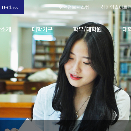
위덕정보시스템
헤이영스마트
U-Class
학소개
대학기구
학부/대학원
대