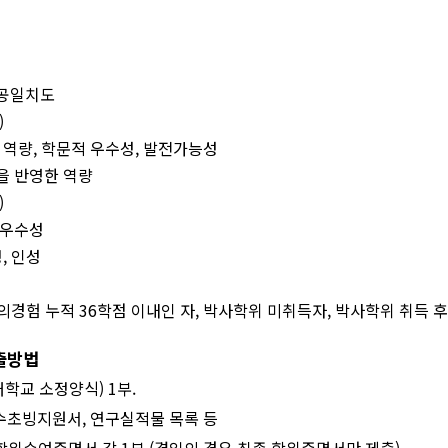
공일치도
)
 역량
,
학문적 우수성
,
발전가능성
을 반영한 역량
)
 우수성
정
,
인성
의경험 누적
36
학점 이내인 자
,
박사학위 미취득자
,
박사학위 취득 
출방법
대학교 소정양식
) 1
부
.
수초빙지원서
,
연구실적물 목록 등
 학위수여증명서 각
1
부
.(
겸임의 경우 최종 학위증명서만 제출
)