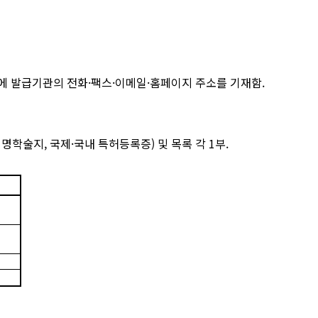
에 발급기관의 전화
·
팩스
·
이메일
·
홈페이지 주소를 기재함
.
저명학술지
,
국제
·
국내 특허등록증
)
및 목록 각
1
부
.