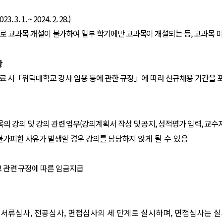
023. 3. 1. ~ 2024. 2. 28.)
로 교과목 개설이 불가하여 일부 학기에만 교과목이 개설되는 등
,
교과목
미
항
료 시
「
위덕대학교 강사 임용 등에 관한 규정
」
에 따라 신규채용 기간을
의 강의 및 강의 관련 업무
(
강의계획서 작성 및 공지
,
성적평가 입력
,
교수자
불가피한 사유가 발생할 경우 강의를 담당하지
않게 될 수 있음
 관련 규정에 따른 임금지급
 서류심사
,
전공심사
,
면접심사의 세 단계로 실시하며
,
면접심사는 실