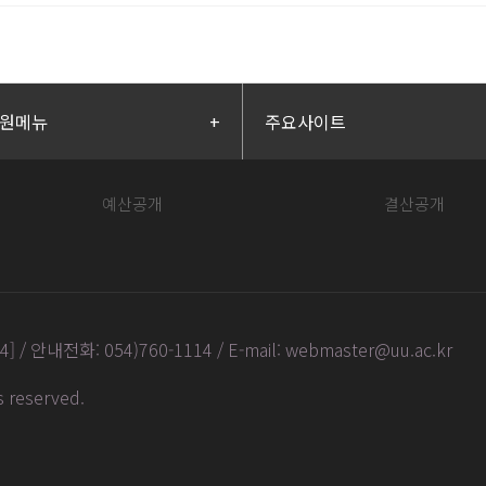
원메뉴
+
주요사이트
예산공개
결산공개
안내전화: 054)760-1114 / E-mail: webmaster@uu.ac.kr
ts reserved
.