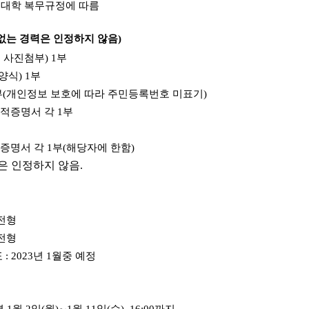
및 대학 복무규정에 따름
없는 경력은 인정하지 않음
)
,
사진첨부
) 1
부
양식
) 1
부
부
(
개인정보 보호에 따라 주민등록번호 미표기
)
성적증명서 각
1
부
력증명서 각
1
부
(
해당자에 한함
)
은 인정하지 않음
.
전형
전형
표
: 2023
년
1
월중 예정