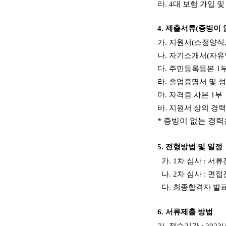
라
. 4
대 보험 가입 
4.
제출서류
(
증빙이 
가
.
지원서
(
소정양식
나
.
자기소개서
(
자유
다
.
주민등록등본
1
라
.
졸업증명서 및 
마
.
자격증 사본
1
부
바
.
지원서 상의 경
*
증빙이 없는 경력
5.
전형방법 및 일정
가
. 1
차 심사
:
서류
나
. 2
차 심사
:
면접
다
.
최종합격자 발
6.
서류제출 방법