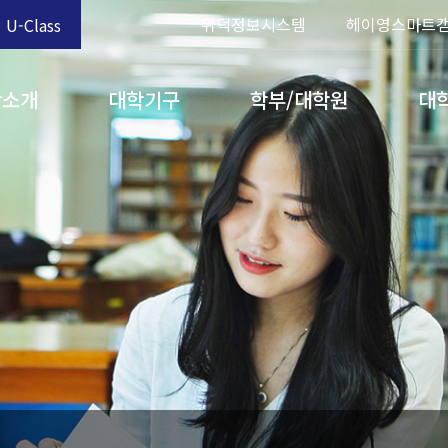
위덕정보시스템
헤이영스마트
U-Class
학소개
대학기구
학부/대학원
대