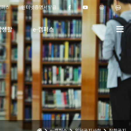
캠퍼스
인터넷증명서발급
학생활
e-캠퍼스
e-캠퍼스
위덕공지사항
장학공지