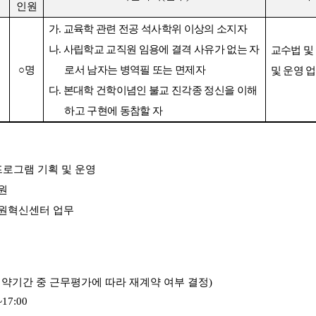
인원
가
.
교육학 관련 전공 석사학위 이상의 소지자
나
.
사립학교 교직원 임용에 결격 사유가 없는 자
교수법 및
○
명
로서 남자는 병역필 또는 면제자
및 운영 
다
.
본대학 건학이념인 불교 진각종 정신을 이해
하고 구현에 동참할 자
프로그램 기획 및 운영
원
원혁신센터 업무
약기간 중 근무평가에 따라 재계약 여부 결정
)
~17:00