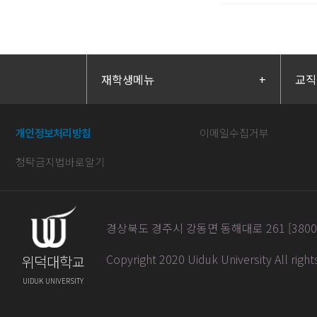
재학생메뉴
+
교직
개인정보처리방침
이메일수집거부
청탁금지법바로알기
경상북도 경주시 강동면 동해대로 261 [38004] / 
Copyright 2020 Uiduk University All righ
위덕대학교
UIDUK UNIVERSITY