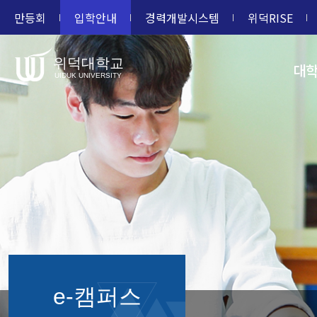
만등회
입학안내
경력개발시스템
위덕RISE
위덕대학교
대
UIDUK UNIVERSITY
e-캠퍼스