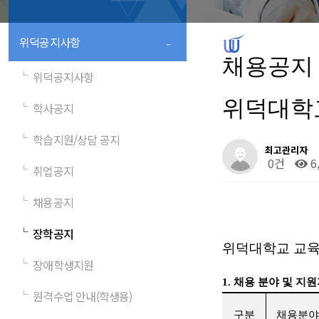
-
위덕공지사항
채용공지
└
위덕공지사항
위덕대학
└
학사공지
└
학습지원/상담 공지
최고관리자
0건
6
└
취업공지
└
채용공지
└
장학공지
위덕대학교 교육
└
장애학생지원
1.
채용 분야 및 지
└
원격수업 안내(학생용)
구분
채용분야