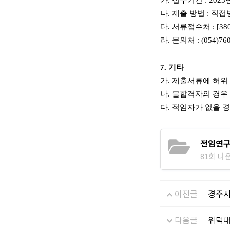
가
.
접수기간
: 2023
나
.
제출 방법
:
직접
다
.
서류접수처
: [3
라
.
문의처
: (054)76
7.
기타
가
.
제출서류에 허위 
나
.
불합격자의 경우 
다
.
적임자가 없을 경
전임연구
81회 다운로
이전글
경주시
다음글
위덕대