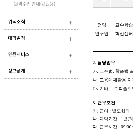
└
원격수업 안내(교원용)
+
위덕소식
전임
교수학습
연구원
혁신센터
+
대학일정
+
민원서비스
2.
담당업무
+
정보공개
가
.
교수법
,
학습법 
나
.
교육매체활용 지
다
.
기타 교수학습지
3.
근무조건
가
.
급여
:
별도협의
나
.
계약기간
: 1
년
(
계
다
.
근무시간
: 09:00