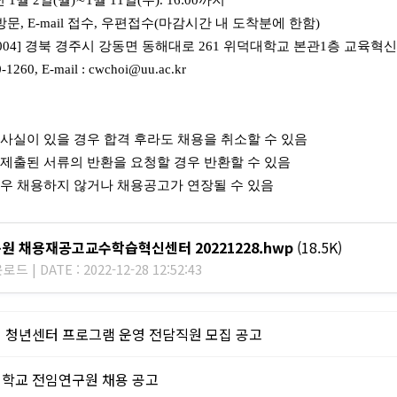
년
1
월
2
일
(
월
)
∼
1
월
11
일
(
수
). 16:00
까지
방문
, E-mail
접수
,
우편접수
(
마감시간 내 도착분에 한함
)
8004]
경북 경주시 강동면 동해대로
261
위덕대학교 본관
1
층 교육혁
0-1260, E-mail : cwchoi@uu.ac.kr
사실이 있을 경우 합격 후라도 채용을 취소할 수 있음
제출된 서류의 반환을 요청할 경우 반환할 수 있음
우 채용하지 않거나 채용공고가 연장될 수 있음
원 채용재공고교수학습혁신센터 20221228.hwp
(18.5K)
드 | DATE : 2022-12-28 12:52:43
 청년센터 프로그램 운영 전담직원 모집 공고
학교 전임연구원 채용 공고