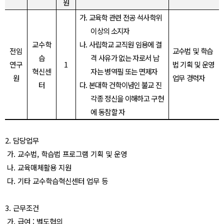
원
가
.
교육학 관련 전공 석사학위
이상의 소지자
교수학
나
.
사립학교 교직원 임용에 결
전임
교수법 및 학습
습
격 사유가 없는 자로서 남
연구
1
법 기획 및 운영
혁신센
자는 병역필 또는 면제자
원
업무 경력자
터
다
.
본대학 건학이념인 불교 진
각종 정신을 이해하고 구현
에 동참할 자
2.
담당업무
가
.
교수법
,
학습법 프로그램 기획 및 운영
나
.
교육매체활용 지원
다
.
기타 교수학습혁신센터 업무 등
3.
근무조건
가
.
급여
:
별도협의