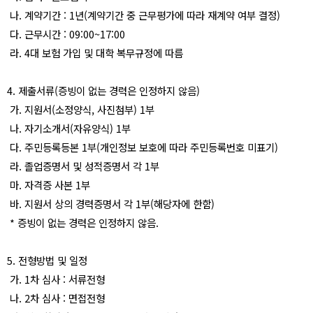
나
.
계약기간
: 1
년
(
계약기간 중 근무평가에 따라 재계약 여부 결정
)
다
.
근무시간
: 09:00~17:00
라
. 4
대 보험 가입 및 대학 복무규정에 따름
4.
제출서류
(
증빙이 없는 경력은 인정하지 않음
)
가
.
지원서
(
소정양식
,
사진첨부
) 1
부
나
.
자기소개서
(
자유양식
) 1
부
다
.
주민등록등본
1
부
(
개인정보 보호에 따라 주민등록번호 미표기
)
라
.
졸업증명서 및 성적증명서 각
1
부
마
.
자격증 사본
1
부
바
.
지원서 상의 경력증명서 각
1
부
(
해당자에 한함
)
*
증빙이 없는 경력은 인정하지 않음
.
5.
전형방법 및 일정
가
. 1
차 심사
:
서류전형
나
. 2
차 심사
:
면접전형