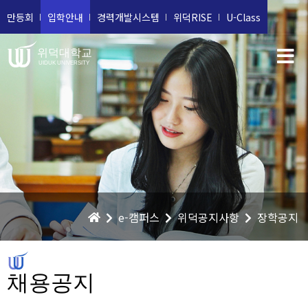
만등회
입학안내
경력개발시스템
위덕RISE
U-Class
위덕대학교
UIDUK UNIVERSITY
e-캠퍼스
위덕공지사항
장학공지
채용공지