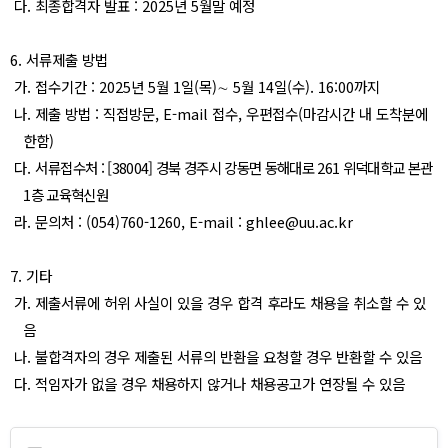
다
.
최종합격자 발표
: 2025
년
5
월말 예정
6.
서류제출 방법
가
.
접수기간
: 2025
년
5
월
1
일
(
목
)
∼
5
월
14
일
(
수
). 16:00
까지
나
.
제출 방법
:
직접방문
, E-mail
접수
,
우편접수
(
마감시간 내 도착분에
한함
)
다
.
서
류접수처
: [38004]
경북 경주시 강동면 동해대로
261
위덕대학교 본관
1
층 교육혁신원
라
.
문의처
: (054)760-1260, E-mail : ghlee@uu.ac.kr
7.
기타
가
.
제출서류에 허위 사실이 있을 경우 합격 후라도 채용을 취소할 수 있
음
나
.
불합격자의 경우 제출된 서류의 반환을 요청할 경우 반환할 수 있음
다
.
적임자가 없을 경우 채용하지 않거나 채용공고가 연장될 수 있음