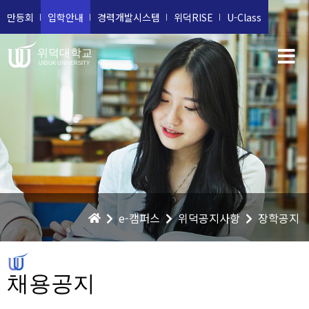
만등회
입학안내
경력개발시스템
위덕RISE
U-Class
위덕대학교
UIDUK UNIVERSITY
e-캠퍼스
위덕공지사항
장학공지
채용공지