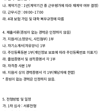
나
.
계약기간
: 1
년
(
계약기간 중 근무평가에 따라 재계약 여부 결정
)
다
.
근무시간
: 09:00~17:00
라
. 4
대 보험 가입 및 대학 복무규정에 따름
4.
제출서류
(
증빙이 없는 경력은 인정하지 않음
)
가
.
지원서
(
소정양식
,
사진첨부
) 1
부
나
.
자기소개서
(
자유양식
) 1
부
다
.
주민등록등본
1
부
(
개인정보 보호에 따라 주민등록번호 미표기
)
라
.
졸업증명서 및 성적증명서 각
1
부
마
.
자격증 사본
1
부
바
.
지원서 상의 경력증명서 각
1
부
(
해당자에 한함
)
*
증빙이 없는 경력은 인정하지 않음
.
5.
전형방법 및 일정
가
. 1
차 심사
:
서류전형