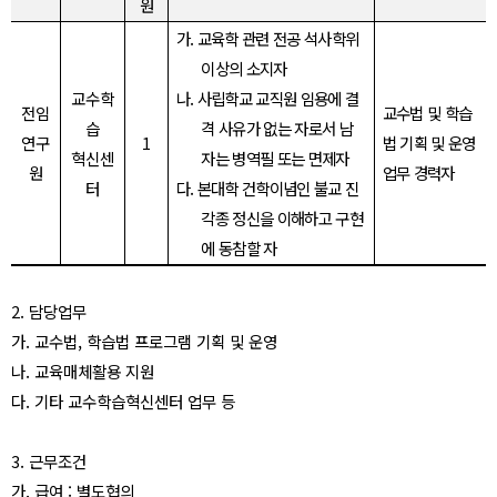
원
가
.
교육학 관련 전공 석사학위
이상의 소지자
교수학
나
.
사립학교 교직원 임용에 결
전임
교수법 및 학습
습
격 사유가 없는 자로서 남
연구
1
법 기획 및 운영
혁신센
자는 병역필 또는 면제자
원
업무 경력자
터
다
.
본대학 건학이념인 불교 진
각종 정신을 이해하고 구현
에 동참할 자
2.
담당업무
가
.
교수법
,
학습법 프로그램 기획 및 운영
나
.
교육매체활용 지원
다
.
기타 교수학습혁신센터 업무 등
3.
근무조건
가
.
급여
:
별도협의