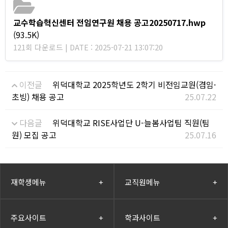
교수학습혁신센터 전임연구원 채용 공고20250717.hwp
(93.5K)
121회 다운로드 | DATE : 2025-07-21 13:07:20
이전글
위덕대학교 2025학년도 2학기 비전임교원(겸임·
초빙) 채용 공고
25.07.22
다음글
위덕대학교 RISE사업단 U-늘봄사업팀 직원(팀
원) 모집 공고
25.07.16
재학생메뉴
+
교직원메뉴
+
주요사이트
+
학과사이트
+