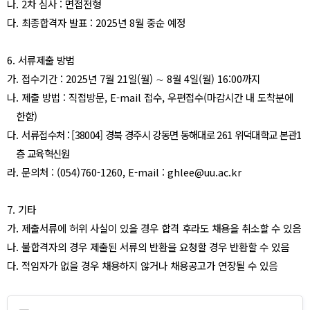
나
. 2
차 심사
:
면접전형
다
.
최종합격자 발표
: 2025
년
8
월 중순 예정
6.
서류제출 방법
가
.
접수기간
: 2025
년
7
월
21
일
(
월
)
∼
8
월
4
일
(
월
) 16:00
까지
나
.
제출 방법
:
직접방문
, E-mail
접수
,
우편접수
(
마감시간 내 도착분에
한함
)
다
.
서
류접수처
: [38004]
경북 경주시 강동면 동해대로
261
위덕대학교 본관
1
층 교육혁신원
라
.
문의처
: (054)760-1260, E-mail : ghlee@uu.ac.kr
7.
기타
가
.
제출서류에 허위 사실이 있을 경우 합격 후라도 채용을 취소할 수 있음
나
.
불합격자의 경우 제출된 서류의 반환을 요청할 경우 반환할 수 있음
다
.
적임자가 없을 경우 채용하지 않거나 채용공고가 연장될 수 있음