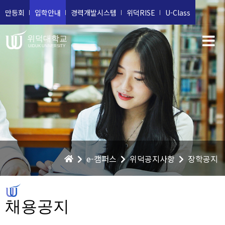
만등회
입학안내
경력개발시스템
위덕RISE
U-Class
위덕대학교
UIDUK UNIVERSITY
e-캠퍼스
위덕공지사항
장학공지
채용공지