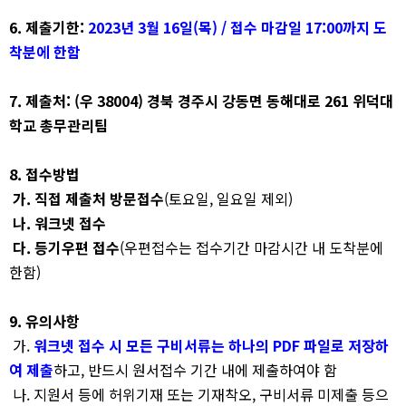
6.
제출기한
:
2023
년
3
월
16
일
(
목
) /
접수 마감일
17:00
까지 도
착분에 한함
7.
제출처
: (
우
38004)
경북 경주시 강동면 동해대로
261
위덕대
학교 총무관리팀
8.
접수방법
가
.
직접 제출처 방문접수
(
토요일
,
일요일 제외
)
나
.
워크넷 접수
다
.
등기우편 접수
(
우편접수는 접수기간 마감시간 내 도착분에
한함
)
9.
유의사항
가
.
워크넷 접수 시 모든 구비서류는 하나의
PDF
파일로 저장하
여 제출
하고
,
반드시 원서접수 기간 내에 제출하여야 함
나
.
지원서 등에 허위기재 또는 기재착오
,
구비서류 미제출 등으