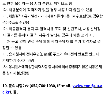
로 인한 불이익은 응 시자 본인의 책임으로 함
다
.
채용분야에 적격자가 없을 경우 채용하지 않을 수 있음
라
.
채용결격사유가 발견되거나 제출서류의 내용이 허위로 판명된 경우 합
격이 취소될 수 있음
마
.
최종합격자 통지 후 결격사유 조회 및 신원조사
,
채용신체검
사 결과를 통하여 결 격 사유가 발생된 경우나 채용 포기 시
,
재 공고 없이 면접 순위에 의거 차순위자 를 추가 합격자로 결
정할 수 있음
바
.
응시원서에 전자우편
(E-mail)
주소와 휴대전화 번호를 반드시
기재하여 주시기 바람
사
.
응시원서에 작성한 이력사항 중 서류에 의해 증빙되지 않은 사항은 채
용 심사 시 불인정됨
10.
문의사항
:
☎
(054)760-1030, (E-mail,
ywkweon@uu.a
c.kr
).
끝
.