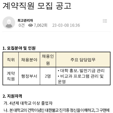
계약직원 모집 공고
최고관리자
0건
7,062회
23-03-08 16:36
1.
모집분야 및 인원
채용인
직위
채용분야
주요 담당업무
원
•
대학 홍보
,
발전기금 관리
계약
행정부서
2
명
•
비교과 프로그램 관리 및
직원
운영
2.
지원자격
가
. 4
년제 대학교 이상 졸업자
나
.
본 대학교의 건학이념인 대한불교 진각종 정신을 이해하고
,
그 구현에