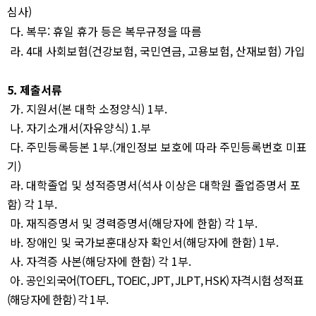
심사
)
다
.
복무
:
휴일 휴가 등은 복무규정을 따름
라
. 4
대 사회보험
(
건강보험
,
국민연금
,
고용보험
,
산재보험
)
가입
5.
제출서류
가
.
지원서
(
본 대학 소정양식
) 1
부
.
나
.
자기소개서
(
자유양식
) 1.
부
다
.
주민등록등본
1
부
.(
개인정보 보호에 따라 주민등록번호 미표
기
)
라
.
대학졸업 및 성적증명서
(
석사 이상은 대학원 졸업증명서 포
함
)
각
1
부
.
마
.
재직증명서 및 경력증명서
(
해당자에 한함
)
각
1
부
.
바
.
장애인 및 국가보훈대상자 확인서
(
해당자에 한함
) 1
부
.
사
.
자격증 사본
(
해당자에 한함
)
각
1
부
.
아
.
공인외국어
(TOEFL, TOEIC, JPT, JLPT, HSK)
자격시험 성적표
(
해당자에 한함
)
각
1
부
.