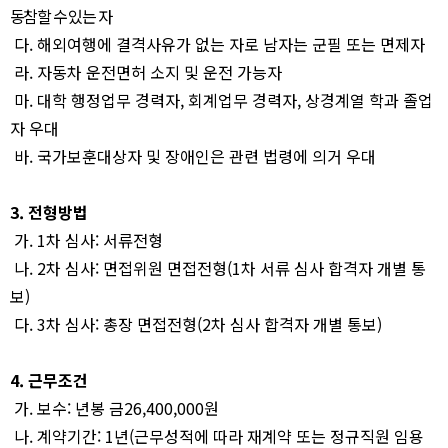
동참할 수 있는 자
다
.
해외여행에 결격사유가 없는 자로 남자는 군필 또는 면제자
라
.
자동차 운전면허 소지 및 운전 가능자
마
.
대학 행정업무 경력자
,
회계업무 경력자
,
상경계열 학과 졸업
자 우대
바
.
국가보훈대상자 및 장애인은 관련 법령에 의거 우대
3.
전형방법
가
. 1
차 심사
:
서류전형
나
. 2
차 심사
:
면접위원 면접전형
(1
차 서류 심사 합격자 개별 통
보
)
다
. 3
차 심사
:
총장 면접전형
(2
차 심사 합격자 개별 통보
)
4.
근무조건
가
.
보수
:
년봉 금
26,400,000
원
나
.
계약기간
: 1
년
(
근무성적에 따라 재계약 또는 정규직원 임용