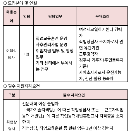
❍
모집분야 및 인원
채용분
인원
담당업무
우대조건
야
여성새로일하기센터 경력
자
직업교육훈련
운영
직업상담사 소지자로서 관
사후관리사업 운영
련 유관기관
취업지원 업무 및 행정
취업상
근무경력자
1
명
업무
담사
경주시 거주자
(
주민등록지
기타 센터에서 부여하
기준
)
는 업무
자차소지자로서 운전가능
자
,
전산 활용 능숙자
❍
필수 지원자격
요건
구분
필수 자격요건
전문대학 이상 졸업자
「
국가기술자격법
」
에 따른 직업상담사 또는
「
근로자직업
능력 개발법
」
에 따른 직업능력개발훈련교사 자격증을 소지
한 자
취업상
직업상담
,
직업교육훈련 등
관련 업무
1
년 이상 경력자
담사