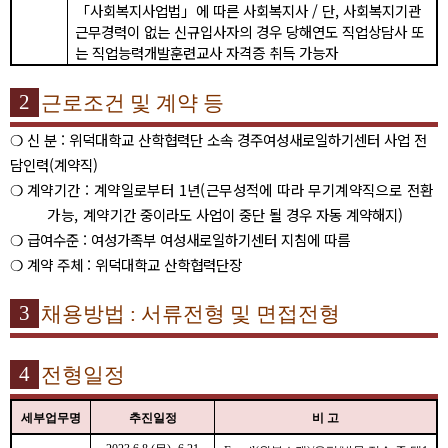
「
사회복지사업법
」
에 따른 사회복지사
/
단
,
사회복지기관
근무경력이 없는 신규입사자의 경우 당해연도 직업상담사 또
는 직업능력개발훈련교사 자격증 취득 가능자
2
근로조건 및 계약 등
❍
신 분
:
위덕대학교 산학협력단 소속 경주여성새로일하기센터 사업 전
담인력
(
계약직
)
❍
계약기간
:
계약일로부터
1
년
(
근무성적에 따라 무기계약직으로 전환
가능
,
계약
기간 중이라도 사업이 중단 될 경우 자동 계약해지
)
❍
급여수준
:
여성가족부 여성새로일하기센터 지침에 따름
❍
계약 주체
:
위덕대학교 산학협력단장
3
채용방법
:
서류전형 및 면접전형
4
전형일정
세부업무명
추진일정
비 고