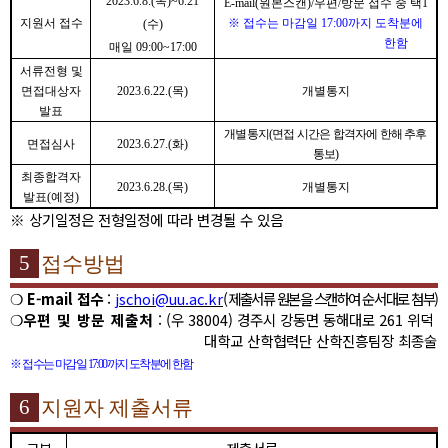
2023.6.8.(
목
)~6.21
E-mail(
원본스캔
)/
우편
/
방문 접수 중 택
1
지원서 접수
※
접수는 마감일
17:00
까지 도착분에
(
수
)
한함
매일
09:00~17:00
서류전형 및
면접대상자
2023.6.22.(
목
)
개별통지
발표
개별통지
(
면접 시간은 합격자에 한해 추후
면접심사
2023.6.27.(
화
)
통보
)
최종합격자
2023.6.28.(
목
)
개별통지
발표
(
예정
)
※
상기일정은 전형일정에 따라 변경될 수 있음
5
접수방법
❍
E-mail
접수
:
jschoi@uu.ac.kr
(
제출서류 원본을 스캔하여 순서대로 첨부
)
❍
우편 및 방문 제출처
: (
우
38004)
경주시 강동면 동해대로
261
위덕
대학교 산학협력단 산학진흥팀장 최종술
※
접수는 마감일
17:00
까지 도착분에 한함
6
지원자 제출서류