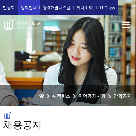
만등회
입학안내
경력개발시스템
위덕RISE
U-Class
위덕대학교
UIDUK UNIVERSITY
e-캠퍼스
위덕공지사항
장학공지
채용공지