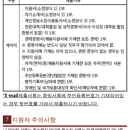
구분
제출서류
․
지원서
(
소정양식
1) 1
부
.
․
자기소개서
(
소정양식
2) 1
부
.
․
개인정보수집이용동의서
(
소정양식
3) 1
부
.
․
전문대학
/
대학졸업 및 성적증명서
(
석사 이상은 대학원 졸업
증명서 포함
)
각
1
부
.
․
경력증명서
(
채용지원서에 기재한 모든 경력
) 1
부
.
※
증명서에는 반드시 담당 직무가 명기되어 있어야 함
.
계약직
※
지원서에 기재는 되어 있으나
,
관련 증빙이 없는 경우는 인
정하지 않음
.
․
자격
(
면허
)
증
(
채용지원서에 기재한 모든 자격
(
면허
))
사본
각
1
부
.
․
주민등록등본
(
생년월일만 기재된 증명서
)
1
부
.
․
병적기록부
(
남자에 한함
) 1
부
.
․
장애인 및 국가보훈대상자 확인서
(
해당자에 한함
) 1
부
.
*
E-mail
제
출서류는 증빙서류에 주민등록번호가 기재되어있
.
는 경우 뒷번호를 가려서 제출하시기 바랍니다
7
지원자 주의사항
❍
미비된 서류는 접수하지 않으며 접수된 서류는 일체 반환하지 아니함