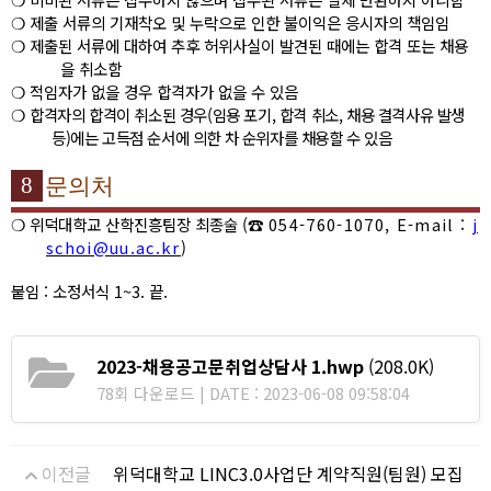
❍
제출 서류의 기재착오 및 누락으로 인한 불이익은 응시자의 책임임
❍
제출된 서류에 대하여 추후 허위사실이 발견된 때에는 합격 또는 채용
을 취소함
❍
적임자가 없을 경우 합격자가 없을 수 있음
❍
합격자의 합격이 취소된 경우
(
임용 포기
,
합격 취소
,
채용 결격사유 발생
등
)
에는 고득점 순서에 의한 차 순위자를 채용할 수 있음
8
문의처
❍
위덕대학교 산학진흥팀장 최종술
(
☎
054-760-1070, E-mail :
j
schoi@uu.ac.kr
)
붙임
:
소정서식
1~3.
끝
.
2023-채용공고문취업상담사 1.hwp
(208.0K)
78회 다운로드 | DATE : 2023-06-08 09:58:04
이전글
위덕대학교 LINC3.0사업단 계약직원(팀원) 모집