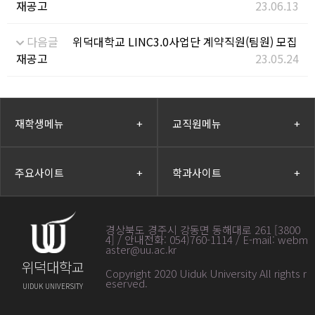
재공고
23.06.13
다음글
위덕대학교 LINC3.0사업단 계약직원(팀원) 모집
재공고
23.05.24
재학생메뉴
+
교직원메뉴
+
주요사이트
+
학과사이트
+
경상북도 경주시 강동면 동해대로 261 [3800
4] / 안내전화: 054)760-1114 / E-mail: webm
aster@uu.ac.kr
위덕대학교
Copyright 2020 Uiduk University All rights r
eserved
.
UIDUK UNIVERSITY