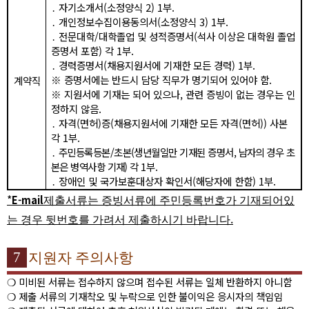
․
자기소개서
(
소정양식
2) 1
부
.
․
개인정보수집이용동의서
(
소정양식
3) 1
부
.
․
전문대학
/
대학졸업 및 성적증명서
(
석사 이상은 대학원 졸업
증명서 포함
)
각
1
부
.
․
경력증명서
(
채용지원서에 기재한 모든 경력
) 1
부
.
※
증명서에는 반드시 담당 직무가 명기되어 있어야 함
.
계약직
※
지원서에 기재는 되어 있으나
,
관련 증빙이 없는 경우는 인
정하지 않음
.
․
자격
(
면허
)
증
(
채용지원서에 기재한 모든 자격
(
면허
))
사본
각
1
부
.
․
주민등록등본
/
초본
(
생년월일만 기재된 증명서
,
남자의 경우 초
본은 병역사항 기재
)
각
1
부
.
․
장애인 및 국가보훈대상자 확인서
(
해당자에 한함
) 1
부
.
*
E-mail
제
출서류는 증빙서류에 주민등록번호가 기재되어있
.
는 경우 뒷번호를 가려서 제출하시기 바랍니다
7
지원자 주의사항
❍
미비된 서류는 접수하지 않으며 접수된 서류는 일체 반환하지 아니함
❍
제출 서류의 기재착오 및 누락으로 인한 불이익은 응시자의 책임임