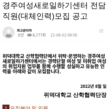
경주여성새로일하기센터 전담
직원(대체인력)모집 공고
최고관리자
0건
6,777회
22-08-02 08:56
위덕대학교 산학협력단에서 위탁
·
운영하는 경주여성
새로일하기센터에서는 경력단절 여성 및 미취업 여성
의 취업지원 업무를 함께 수행할 성실하고 유능한 인
력을 아래와 같이 모집합니다
.
2022
년
8
월 일
위덕대학교 산학협력단장
1
모집분야 및 인원