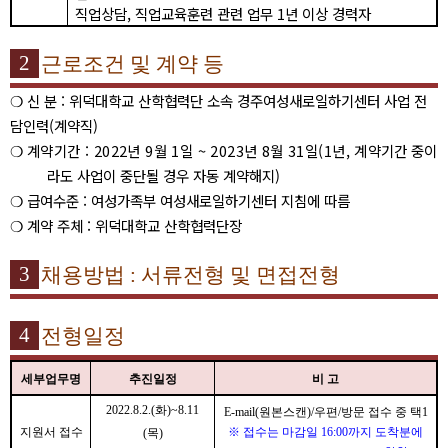
직업상담
,
직업교육훈련 관련 업무
1
년 이상 경력자
2
근로조건 및 계약 등
❍
신 분
:
위덕대학교 산학협력단 소속 경주여성새로일하기센터 사업 전
담인력
(
계약직
)
❍
계약기간
: 2022
년
9
월
1
일
~ 2023
년
8
월
31
일
(1
년
,
계약
기간 중이
라도 사업이 중단될 경우 자동 계약해지
)
❍
급여수준
:
여성가족부 여성새로일하기센터 지침에 따름
❍
계약 주체
:
위덕대학교 산학협력단장
3
채용방법
:
서류전형 및 면접전형
4
전형일정
세부업무명
추진일정
비 고
2022.8.2.(
화
)~8.11
E-mail(
원본스캔
)/
우편
/
방문 접수 중 택
1
지원서 접수
※
접수는 마감일
16:00
까지 도착분에
(
목
)