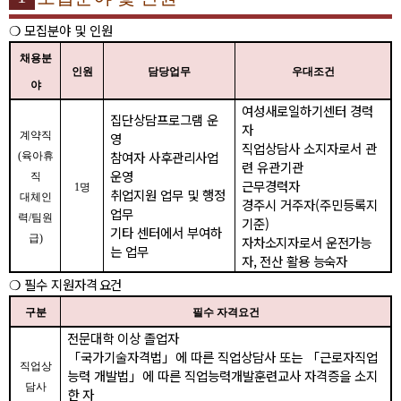
❍
모집분야 및 인원
채용분
인원
담당업무
우대조건
야
여성새로일하기센터 경력
집단상담프로그램 운
자
계약직
영
직업상담사 소지자로서 관
참여자 사후관리사업
(
육아휴
련 유관기관
운영
직
근무경력자
1
명
취업지원 업무 및 행정
대체인
경주시 거주자
(
주민등록지
업무
력
/
팀원
기준
)
기타 센터에서 부여하
급
)
자차소지자로서 운전가능
는 업무
자
,
전산 활용 능숙자
❍
필수 지원자격
요건
구분
필수 자격요건
전문대학 이상 졸업자
「
국가기술자격법
」
에 따른 직업상담사 또는
「
근로자직업
직업상
능력 개발법
」
에 따른 직업능력개발훈련교사 자격증을 소지
담사
한 자