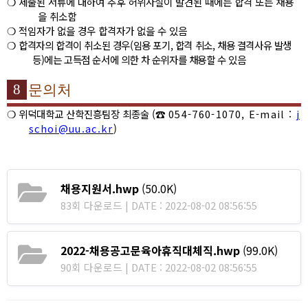
❍
제출된 서류에 대하여 추후 허위사실이 발견된 때에는 합격 또는 채용
을 취소함
❍
적임자가 없을 경우 합격자가 없을 수 있음
❍
합격자의 합격이 취소된 경우
(
임용 포기
,
합격 취소
,
채용 결격사유 발생
등
)
에는 고득점 순서에 의한 차 순위자를 채용할 수 있음
8
문의처
❍
위덕대학교 산학진흥팀장 최종술
(
☎
054-760-1070, E-mail :
j
schoi@uu.ac.kr
)
채용지원서.hwp
(50.0K)
83회 다운로드 | DATE : 2022-08-02 08:56:55
2022-채용공고문육아휴직대체직.hwp
(99.0K)
90회 다운로드 | DATE : 2022-08-02 08:56:55