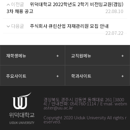
이전글
위덕대학교 2022학년도 2학기 비전임교원(겸임)
3차 채용 공고
22.08.10
다음글
주식회사 큐린산업 자재관리원 모집 안내
22.07.22
재학생메뉴
+
교직원메뉴
+
주요사이트
+
학과사이트
+
경상북도 경주시 강동면 동해대로 261 [3800
4] / 안내전화: 054)760-1114 / E-mail: webm
aster@uu.ac.kr
위덕대학교
Copyright 2020 Uiduk University All rights r
eserved
.
UIDUK UNIVERSITY