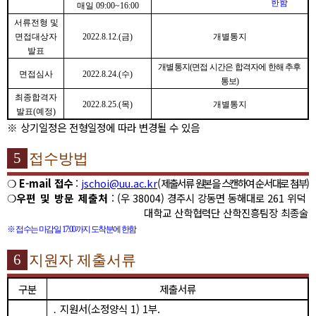
한함
매일
09:00~16:00
서류전형 및
면접대상자
2022.8.12.(
금
)
개별통지
발표
개별통지
(
면접 시간은 합격자에 한해 추후
면접심사
2022.8.24.(
수
)
통보
)
최종합격자
2022.8.25.(
목
)
개별통지
발표
(
예정
)
※
상기일정은 전형일정에 따라 변경될 수 있음
5
접수방법
❍
E-mail
접수
:
jschoi@uu.ac.kr
(
제출서류 원본을 스캔하여 순서대로 첨부
)
❍
우편 및 방문 제출처
: (
우
38004)
경주시 강동면 동해대로
261
위덕
대학교 산학협력단 산학진흥팀장 최종술
※
접수는 마감일
17:00
까지 도착분에 한함
6
지원자 제출서류
구분
제출서류
․
지원서
(
소정양식
1) 1
부
.