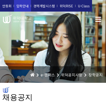
만등회
입학안내
경력개발시스템
위덕RISE
U-Class
위덕대학교
UIDUK UNIVERSITY
e-캠퍼스
위덕공지사항
장학공지
채용공지