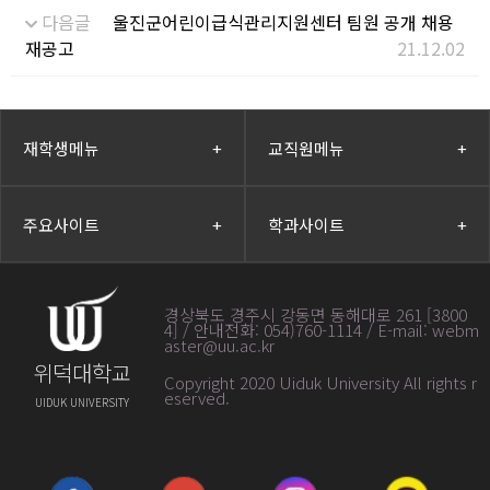
다음글
울진군어린이급식관리지원센터 팀원 공개 채용
재공고
21.12.02
재학생메뉴
+
교직원메뉴
+
주요사이트
+
학과사이트
+
경상북도 경주시 강동면 동해대로 261 [3800
4] / 안내전화: 054)760-1114 / E-mail: webm
aster@uu.ac.kr
위덕대학교
Copyright 2020 Uiduk University All rights r
eserved
.
UIDUK UNIVERSITY