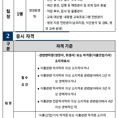
·
예산 편성
,
집행 등 재정관리 및 회계 업무 총괄
팀
영양운영
·
직원 복무
,
문서 및 물품관리
1
명
장
팀
·
교육 대상별
·
내용별 교육프로그램 전반관리
·
영양 지원 전반관리
(
순회지원
,
식단분석 및 검토
,
영
양 교육 운영
)
2
응시 자격
구
자격 기준
분
-
관련면허증
(
영양사
,
위생사
)
또는 자격증
(
식품산업기사
)
소지자로서
∎
식품관련 박사학위 이상 소지자이거나
∎
식품관련 석사학위 이상 소지자로 관련분야에서
1
년 이
필 수
상 경력자이거나
조 건
∎
식품관련 학사학위 이상 소지자로 관련분야에서
3
년 이
상 경력자이거나
∎
식품관련 전문학사학위 이상 소지자로 관련분야에서
4
년
팀 장
이상 경력자인 자
·
식품
(
산업
)
기사 자격증 또는 식품관련 자격증 소지자