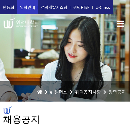
만등회
입학안내
경력개발시스템
위덕RISE
U-Class
위덕대학교
UIDUK UNIVERSITY
e-캠퍼스
위덕공지사항
장학공지
채용공지