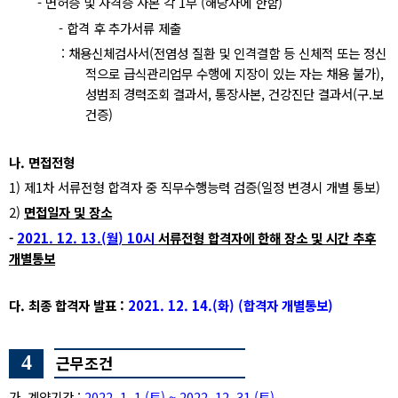
-
면허증 및 자격증 사본 각
1
부
(
해당자에 한함
)
-
합격 후 추가서류 제출
:
채용신체검사서
(
전염성 질환 및 인격결함 등 신체적 또는 정신
적으로 급식관리업무 수행에 지장이 있는 자는 채용 불가
),
성범죄 경력조회 결과서
,
통장사본
,
건강진단 결과서
(
구
.
보
건증
)
나
.
면접전형
1)
제
1
차 서류전형 합격자 중 직무수행능력 검증
(
일정 변경시 개별 통보
)
2)
면접일자 및 장소
-
2021. 12. 13.(
월
) 10
시
서류전형 합격자에 한해 장소 및 시간 추후
개별통보
다
.
최종 합격자 발표
:
2021. 12. 14.(
화
) (
합격자 개별통보
)
4
근무조건
가
.
계약기간
:
2022. 1. 1.(
토
) ~ 2022. 12. 31.(
토
)