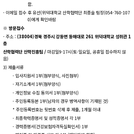
함
.
-
이메일 접수 후 유선
(
위덕대학교 산학협력단 최종술 팀장
(054-760-107
0)
에게 확인바람
※
방문접수
-
주소
:
(38004)
경북 경주시 강동면 동해대로
261
위덕대학교 성취관
1
층
산학협력단 산학진흥팀
/
마감일
9-17
시
(
토
⋅
일요일
,
공휴일 접수하지 않
음
)
3)
제출서류
-
입사지원서
1
부
(
첨부양식
,
사진첨부
)
-
자기소개서
1
부
(
첨부양식
)
-
개인정보 수집 동의서
1
부
(
첨부양식
)
-
주민등록등본
1
부
(
남자의 경우 병역사항이 기재된 것
)
*
주민등록번호는 뒷번호 삭제 후 제출
, 1
개월 이내
-
최종학력증명서 및 성적증명서 각
1
부
-
경력증명서
(
건강보험자격득실확인서
) 1
부