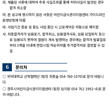
라
.
제출된 서류에 대하여 추후 사실조회를 통해 허위사실이 발견된 경우
합격 취소함
마
.
본 공고에 명시하지 않은 사항은 어린이급식관리지원센터 가이드라인
운영방침에 따름
바
.
사업기간 종료 및 중도 사업 중단 시 근로계약은 자동으로 해지함
사
.
최종합격자가 임용포기
,
합격취소
,
임용결격사유
,
임용 당일퇴직 등으
로 임용되지 못하여 결원이 계속 발생하는 경우에는 합격자 발표일로
부터
3
개월 이내에 면접시험 차순위자를 추가합격자로 결정할 수 있
음
6
문의처
○
위덕대학교 산학협력단
(
팀장 최종술
054-760-1070)
로 문의 바랍니
다
.
○
경주시어린이급식관리지원센터
(
팀장 임미랑
054-761-1992~4)
로 문
의 바랍니다
.