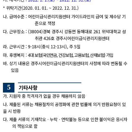
*
위탁기간
(2020. 01. 01. ~ 2022. 12. 31.)
나
.
급여수준
:
어린이급식관리지원센터 가이드라인의 급여 및 제수당 기
준으로 책정
다
.
근무장소
: (38004)
경북 경주시 강동면 동해대로
261
위덕대학교 성
취관
426
호 경주시어린이급식관리지원센터
라
.
근무시간
: 9-18
시
(
중식
12-13
시
),
주
5
일
마
.
후생복지
:
4
대 보험
(
국민연금
,
건강보험
,
고용보험
,
산재보험
)
가입
바
.
상기 내용은 경주시어린이급식관리지원센터의 사정에 따라 변동될 수
있음
5
기타사항
가
.
지원자 중 적격자가 없을 경우 채용하지 않음
나
.
제출된 서류는 채용절차의 공정화에 관한 법률에 의거 반환요청이 있
을 시 반환
다
.
제출 서류의 기재착오ㆍ누락ㆍ연락불능 등으로 인한 불이익은 응시자
의 책임으로 함