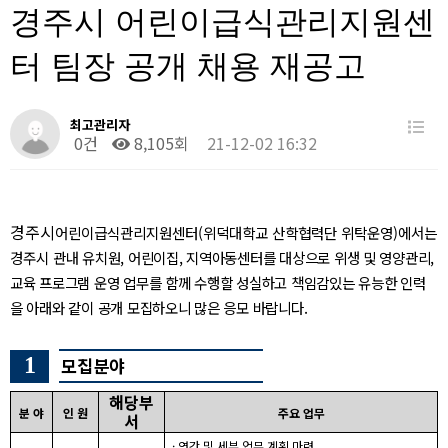
경주시 어린이급식관리지원센
터 팀장 공개 채용 재공고
최고관리자
0건
8,105회
21-12-02 16:32
경주시
어린이급식관리지원센터
(
위덕대학교 산학협력단 위탁운영
)
에서는
경주시
관내 유치원
,
어린이집
,
지역아동센터를 대상으로 위생 및 영양관리
,
교육 프로그램 운영 업무를 함께 수행할 성실하고 책임감있는 유능한 인력
을 아래와 같이 공개 모집하오니 많은 응모 바랍니다
.
1
모집분야
해당부
분 야
인 원
주요 업무
서
·
연간 및 세부 업무 계획 마련