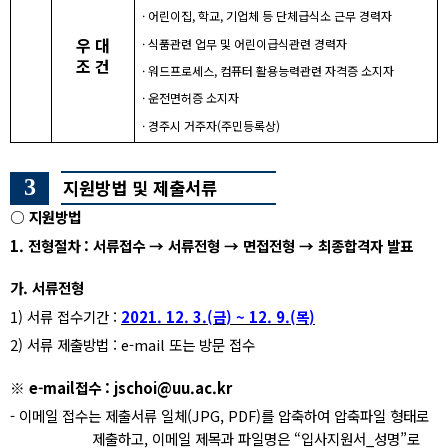
·
어린이집
,
학교
,
기업체 등 단체급식소 근무 경력자
우 대
·
식품관련 업무 및 어린이급식관련 경력자
조 건
·
워드프로세스
,
컴퓨터 활용능력관련 자격증 소지자
·
운전면허증 소지자
·
경주시 거주자
(
주민등록상
)
3
지원방법 및 제출서류
○
지원방법
1.
전형절차
:
서류접수
→
서류전형
→
면접전형
→
최종합격자 발표
가
.
서류전형
1)
서류 접수기간
:
2021. 12. 3.(
금
) ~ 12. 9.(
목
)
2)
서류 제출방법
: e-mail
또는 방문 접수
※
e-mail
접수
: jschoi@uu.ac.kr
-
이메일 접수는 제출서류 일체
(JPG, PDF)
를 압축하여 압축파일 형태로
제출하고
,
이메일 제목과 파일명은
“
입사지원서
_
성명
”
로