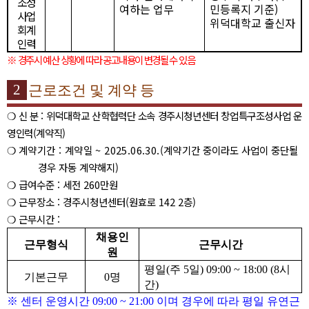
조성
여하는 업무
민등록지 기준
)
사업
위덕대학교 출신자
회계
인력
※
경주시 예산 상황에 따라 공고내용이 변경될 수 있음
2
근로조건 및 계약 등
❍
신 분
:
위덕대학교 산학협력단 소속 경주시청년센터 창업특구조성사업 운
영인력
(
계약직
)
❍
계약기간
:
계약일
~ 2025.06.30.(
계약
기간 중이라도 사업이 중단될
경우 자동 계약해지
)
❍
급여수준
:
세전
260
만원
❍
근무장소
:
경주시청년센터
(
원효로
142 2
층
)
❍
근무시간
:
채용인
근무형식
근무시간
원
평일
(
주
5
일
) 09:00 ~ 18:00 (8
시
기본근무
0
명
간
)
※
센터 운영시간
09:00 ~ 21:00
이며 경우에 따라 평일 유연근