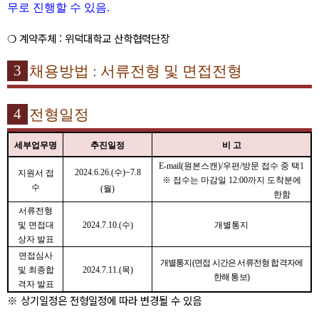
무로 진행할 수 있음
.
❍
계약주체
:
위덕대학교 산학협력단장
3
채용방법
:
서류전형 및 면접전형
4
전형일정
세부업무명
추진일정
비 고
E-mail(
원본스캔
)/
우편
/
방문 접수 중 택
1
2024.6.26.(
수
)~7.8
지원서 접
※
접수는 마감일
12:00
까지 도착분에
수
(
월
)
한함
서류전형
및 면접대
2024.7.10.(
수
)
개별통지
상자 발표
면접심사
개별통지
(
면접 시간은 서류전형 합격자에
및 최종합
2024.7.11.(
목
)
한해 통보
)
격자 발표
※
상기일정은 전형일정에 따라 변경될 수 있음