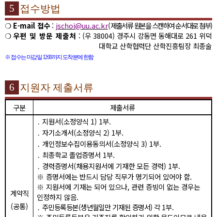
5
접수방법
❍
E-mail
접수
:
jschoi@uu.ac.kr
(
제출서류 원본을 스캔하여 순서대로 첨부
)
❍
우편 및 방문 제출처
: (
우
38004)
경주시 강동면 동해대로
261
위덕
대학교 산학협력단 산학진흥팀장 최종술
※
접수는 마감일
12:00
까지 도착분에 한함
6
지원자 제출서류
구분
제출서류
․
지원서
(
소정양식
1) 1
부
.
․
자기소개서
(
소정양식
2) 1
부
.
․
개인정보수집이용동의서
(
소정양식
3) 1
부
.
․
최종학교 졸업증명서
1
부
.
․
경력증명서
(
채용지원서에 기재한 모든 경력
) 1
부
.
※
증명서에는 반드시 담당 직무가 명기되어 있어야 함
.
※
지원서에 기재는 되어 있으나
,
관련 증빙이 없는 경우는
계약직
인정하지 않음
.
(
공통
)
․
주민등록등본
(
생년월일만 기재된 증명서
)
각
1
부
.