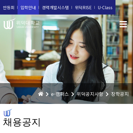
만등회
입학안내
경력개발시스템
위덕RISE
U-Class
위덕대학교
UIDUK UNIVERSITY
e-캠퍼스
위덕공지사항
장학공지
채용공지