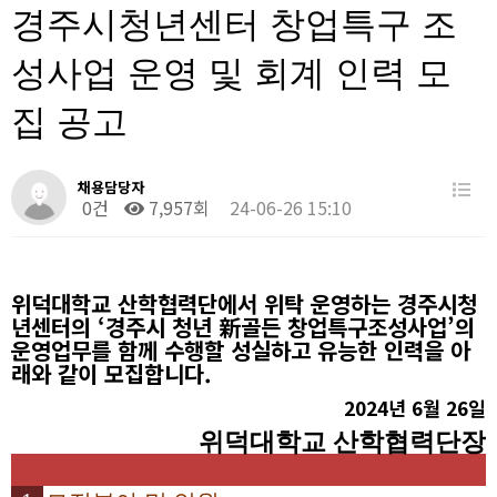
경주시청년센터 창업특구 조
성사업 운영 및 회계 인력 모
집 공고
채용담당자
0건
7,957회
24-06-26 15:10
위덕대학교 산학협력단에서 위탁 운영하는 경주시청
년센터의
‘
경주시 청년
新
골든 창업특구조성사업
’
의
운영업무를 함께 수행할 성실하고 유능한 인력을 아
래와 같이 모집합니다
.
2024
년
6
월
26
일
위덕대학교 산학협력단장