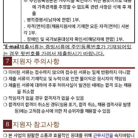
※
주민등록등본은 거주지를 확인하기 위한 용도이므로 내용
에 가족관계를 추정할 수 없도록 관련 사항은 삭제 후 제
출
․
병적증명서
(
남자에 한함
) 1
부
.
․
자격
(
면허
)
증
(
채용지원서에 기재한 모든 자격
(
면허
))
사본
각
1
부
.
․
장애인 및 국가보훈대상자 확인서
(
해당자에 한함
) 1
부
.
*
E-mail
제
출서류는 증빙서류에 주민등록번호가 기재되어있
.
는 경우 뒷번호를 가려서 제출하시기 바랍니다
7
지원자 주의사항
❍
미비된 서류는 접수하지 않으며 접수된 서류는 일체 반환하지 아니함
❍
제출 서류의 기재착오 및 누락으로 인한 불이익은 응시자의 책임임
❍
제출된 서류에 대하여 추후 허위사실이 발견된 때에는 합격 또는 채용
을 취소함
❍
적임자가 없을 경우 합격자가 없을 수 있음
❍
합격자의 합격이 취소된 경우
(
임용 포기
,
합격 취소
,
채용 결격사유 발생
등
)
에는 고득점 순서에 의한 차 순위자를 채용할 수 있음
8
지원자 참고사항
❍
본 사업의 원활한 소통과 효율적인 응대를 위해
근무시간을
숙지바랍니