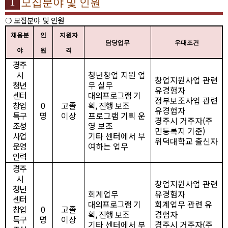
1
모집분야 및 인원
❍
모집분야 및 인원
채용분
인
지원자
담당업무
우대조건
야
원
격
경주
시
청년창업 지원 업
창업지원사업 관련
청년
무 실무
유경험자
센터
대외프로그램 기
정부보조사업 관련
창업
0
고졸
획
,
진행 보조
유경험자
특구
명
이상
프로그램 기획 운
경주시 거주자
(
주
조성
영 보조
민등록지 기준
)
사업
기타 센터에서 부
위덕대학교 출신자
운영
여하는 업무
인력
경주
시
창업지원사업 관련
청년
회계업무
유경험자
센터
대외프로그램 기
회계업무 관련 유
창업
0
고졸
획
,
진행 보조
경험자
특구
명
이상
기타 센터에서 부
경주시 거주자
(
주