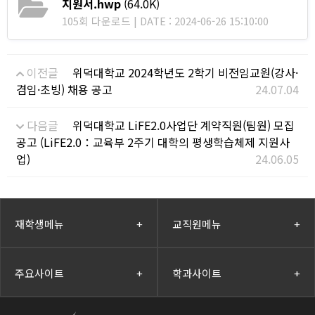
지원서.hwp
(64.0K)
105회 다운로드 | DATE : 2024-06-26 15:10:00
이전글
위덕대학교 2024학년도 2학기 비전임교원(강사·
겸임·초빙) 채용 공고
24.07.04
다음글
위덕대학교 LiFE2.0사업단 계약직원(팀원) 모집
공고 (LiFE2.0：교육부 2주기 대학의 평생학습체제 지원사
업)
24.06.05
재학생메뉴
+
교직원메뉴
+
주요사이트
+
학과사이트
+