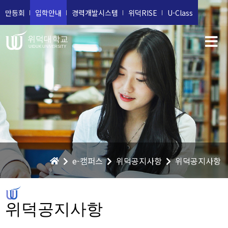
만등회
입학안내
경력개발시스템
위덕RISE
U-Class
위덕대학교
UIDUK UNIVERSITY
e-캠퍼스
위덕공지사항
위덕공지사항
위덕공지사항