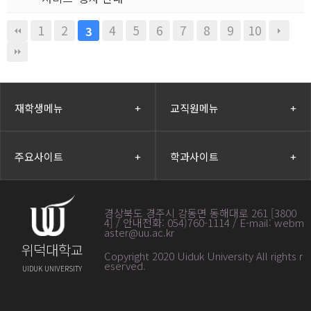
1
2
4
5
6
7
8
9
10
3
재학생메뉴
+
교직원메뉴
+
주요사이트
+
학과사이트
+
경상북도 경주시 강동면 동해대로 261 [3800
4] / 안내전화: 054)760-1114 / E-mail: webm
aster@uu.ac.kr
위덕대학교
Copyright 2020 Uiduk University All rights r
eserved
.
UIDUK UNIVERSITY