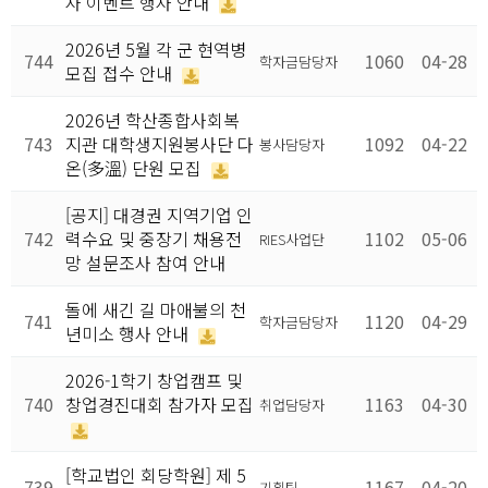
사 이벤트 행사 안내
2026년 5월 각 군 현역병
744
1060
04-28
학자금담당자
모집 접수 안내
2026년 학산종합사회복
743
지관 대학생지원봉사단 다
1092
04-22
봉사담당자
온(多溫) 단원 모집
[공지] 대경권 지역기업 인
742
력수요 및 중장기 채용전
1102
05-06
RIES사업단
망 설문조사 참여 안내
돌에 새긴 길 마애불의 천
741
1120
04-29
학자금담당자
년미소 행사 안내
2026-1학기 창업캠프 및
740
창업경진대회 참가자 모집
1163
04-30
취업담당자
[학교법인 회당학원] 제 5
739
1167
04-20
기획팀