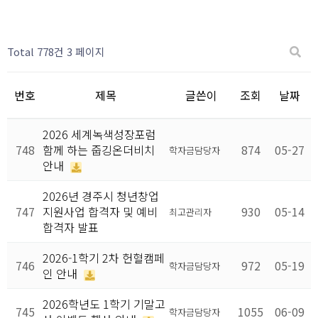
Total 778건
3 페이지
번호
제목
글쓴이
조회
날짜
2026 세계녹색성장포럼
748
함께 하는 줍깅온더비치
874
05-27
학자금담당자
안내
2026년 경주시 청년창업
747
지원사업 합격자 및 예비
930
05-14
최고관리자
합격자 발표
2026-1학기 2차 헌혈캠페
746
972
05-19
학자금담당자
인 안내
2026학년도 1학기 기말고
745
1055
06-09
학자금담당자