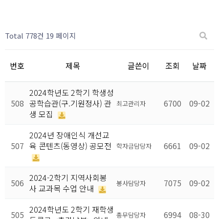
Total 778건
19 페이지
번호
제목
글쓴이
조회
날짜
2024학년도 2학기 학생성
508
공학습관(구.기원정사) 관
6700
09-02
최고관리자
생 모집
2024년 장애인식 개선교
507
육 콘텐츠(동영상) 공모전
6661
09-02
학자금담당자
2024-2학기 지역사회봉
506
7075
09-02
봉사담당자
사 교과목 수업 안내
2024학년도 2학기 재학생
505
6994
08-30
총무담당자