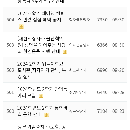
등록금 <추가납부> 안내
2024-2학기 헤이영 캠퍼
504
스 반값 점심 혜택 공지
7330
08-30
학자금담당자
(대한적십자사 울산혁액
503
원) 생명을 이어주는 사랑
6366
08-30
학자금담당자
의 헌혈운동 시행 안내
2024-2학기 위덕대학교
502
도서관[저자와의 만남] 특
6996
08-30
최고관리자
강 실시
2024학년도 2학기 창업동
501
6446
08-28
취업담당자
아리 모집
2024학년도 2학기 통학버
500
7184
08-23
총무담당자
스 운행 안내
정문 가감속차선(포항, 경