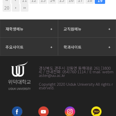
19
20
재학생메뉴
+
교직원메뉴
+
주요사이트
+
학과사이트
+
경상북도 경주시 강동면 동해대로 261 [3800
4] / 안내전화: 054)760-1114 / E-mail: webm
aster@uu.ac.kr
위덕대학교
Copyright 2020 Uiduk University All rights r
eserved
.
UIDUK UNIVERSITY