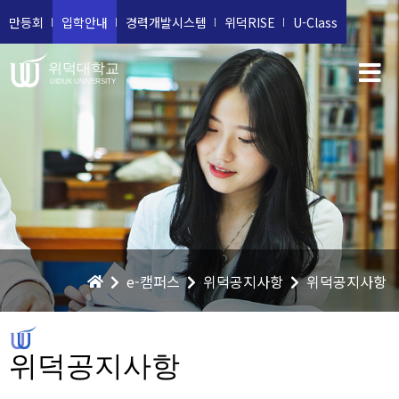
만등회
입학안내
경력개발시스템
위덕RISE
U-Class
위덕대학교
UIDUK UNIVERSITY
e-캠퍼스
위덕공지사항
위덕공지사항
위덕공지사항