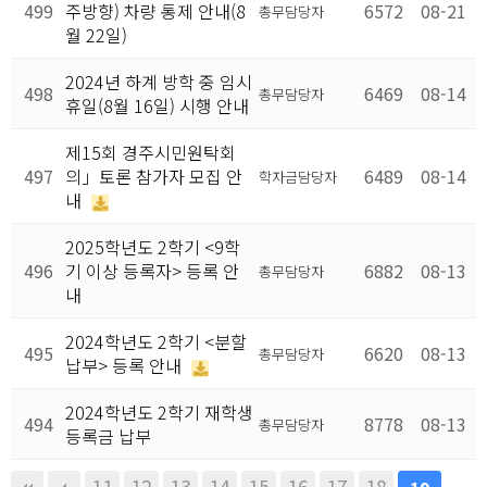
499
주방향) 차량 통제 안내(8
6572
08-21
총무담당자
월 22일)
2024년 하계 방학 중 임시
498
6469
08-14
총무담당자
휴일(8월 16일) 시행 안내
제15회 경주시민원탁회
497
의」토론 참가자 모집 안
6489
08-14
학자금담당자
내
2025학년도 2학기 <9학
496
기 이상 등록자> 등록 안
6882
08-13
총무담당자
내
2024학년도 2학기 <분할
495
6620
08-13
총무담당자
납부> 등록 안내
2024학년도 2학기 재학생
494
8778
08-13
총무담당자
등록금 납부
11
12
13
14
15
16
17
18