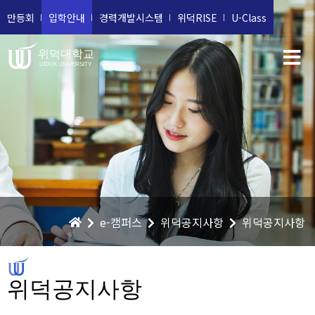
만등회
입학안내
경력개발시스템
위덕RISE
U-Class
위덕대학교
UIDUK UNIVERSITY
e-캠퍼스
위덕공지사항
위덕공지사항
위덕공지사항