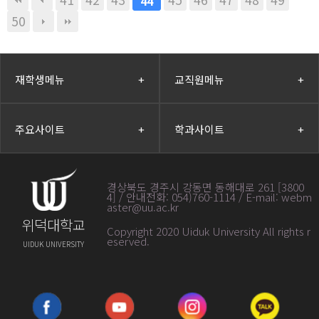
44
50
재학생메뉴
+
교직원메뉴
+
주요사이트
+
학과사이트
+
경상북도 경주시 강동면 동해대로 261 [3800
4] / 안내전화: 054)760-1114 / E-mail: webm
aster@uu.ac.kr
위덕대학교
Copyright 2020 Uiduk University All rights r
eserved
.
UIDUK UNIVERSITY