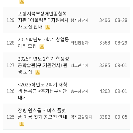
포항시북부장애인종합복
129
지관 “어울림픽” 자원봉사
3496
08-28
봉사담당자
자 모집 안내
2025학년도 2학기 창업동
128
3568
08-29
취업담당자
아리 모집
2025학년도 2학기 학생성
127
공학습관(구.기원정사) 관
3385
09-01
최고관리자
생 모집
<2025학년도 2학기 재학
126
생 등록금 <추가납부> 안
4203
09-01
총무담당자
내>
장병 원스톱 서비스 플랫
125
폼 이름 짓기 공모전 안내
3382
09-05
학자금담당자