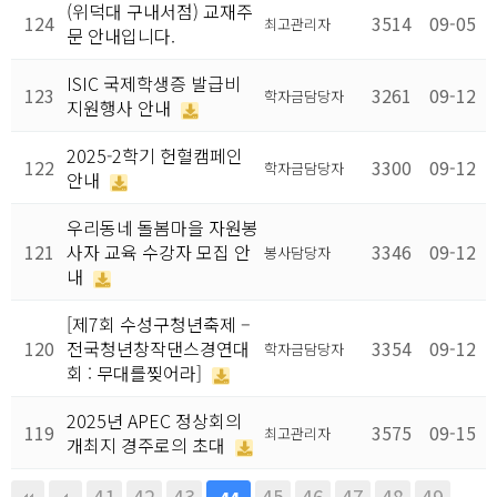
(위덕대 구내서점) 교재주
124
3514
09-05
최고관리자
문 안내입니다.
ISIC 국제학생증 발급비
123
3261
09-12
학자금담당자
지원행사 안내
2025-2학기 헌혈캠페인
122
3300
09-12
학자금담당자
안내
우리동네 돌봄마을 자원봉
121
사자 교육 수강자 모집 안
3346
09-12
봉사담당자
내
[제7회 수성구청년축제 –
120
전국청년창작댄스경연대
3354
09-12
학자금담당자
회 : 무대를찢어라]
2025년 APEC 정상회의
119
3575
09-15
최고관리자
개최지 경주로의 초대
41
42
43
45
46
47
48
49