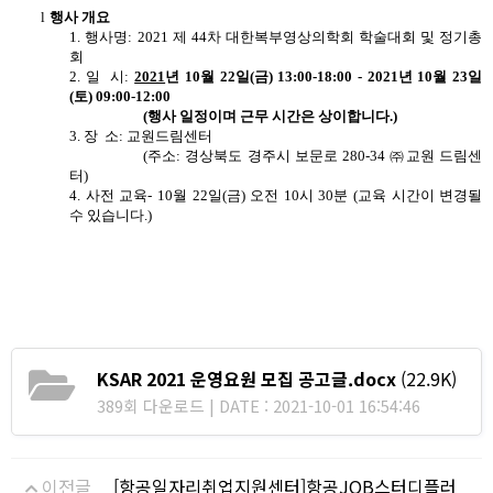
l
행사 개요
1.
행사명
: 2021
제
44
차 대한복부영상의학회 학술대회 및 정기총
회
2.
일
시
:
2021
년
10
월
22
일
(
금
) 13:00-18:00 - 2021
년
10
월
23
일
(
토
) 09:00-12:00
(
행사 일정이며 근무 시간은 상이합니다
.)
3.
장
소
:
교원드림센터
(
주소
:
경상북도 경주시 보문로
280-34
㈜교원 드림센
터
)
4.
사전 교육
-
10
월
22
일
(
금
)
오전
10
시
30
분
(
교육 시간이 변경될
수 있습니다
.)
KSAR 2021 운영요원 모집 공고글.docx
(22.9K)
389회 다운로드 | DATE : 2021-10-01 16:54:46
이전글
[항공일자리취업지원센터]항공JOB스터디플러