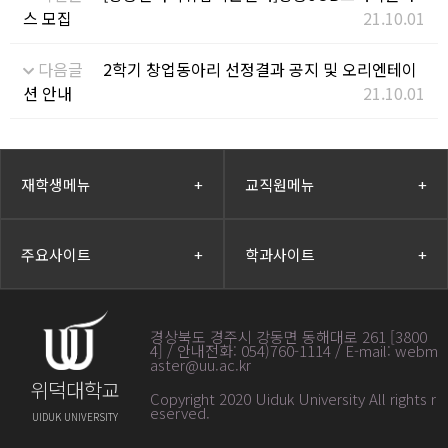
스 모집
21.10.01
다음글
2학기 창업동아리 선정결과 공지 및 오리엔테이
션 안내
21.10.01
재학생메뉴
+
교직원메뉴
+
주요사이트
+
학과사이트
+
경상북도 경주시 강동면 동해대로 261 [3800
4] / 안내전화: 054)760-1114 / E-mail: webm
aster@uu.ac.kr
위덕대학교
Copyright 2020 Uiduk University All rights r
eserved
.
UIDUK UNIVERSITY