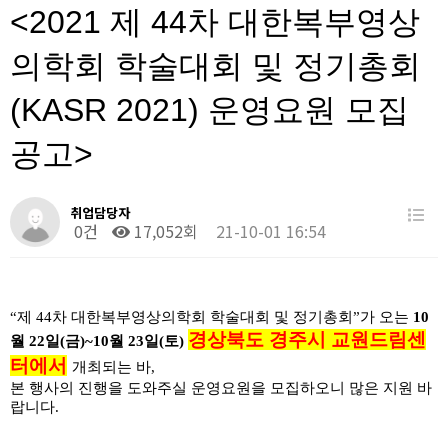
<2021 제 44차 대한복부영상
의학회 학술대회 및 정기총회
(KASR 2021) 운영요원 모집
공고>
취업담당자
0건
17,052회
21-10-01 16:54
“
제
44
차 대한복부영상의학회 학술대회 및 정기총회
”
가 오는
10
경상북도 경주시 교원드림센
월
22
일
(
금
)~10
월
23
일
(
토
)
터에서
개최되는 바
,
본 행사의 진행을 도와주실 운영요원을 모집하오니 많은 지원 바
랍니다
.