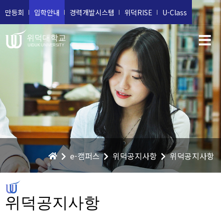
만등회
입학안내
경력개발시스템
위덕RISE
U-Class
위덕대학교
UIDUK UNIVERSITY
e-캠퍼스
위덕공지사항
위덕공지사항
위덕공지사항