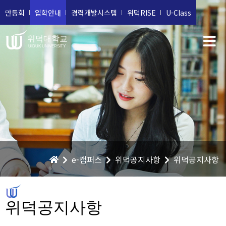
만등회
입학안내
경력개발시스템
위덕RISE
U-Class
위덕대학교
UIDUK UNIVERSITY
e-캠퍼스
위덕공지사항
위덕공지사항
위덕공지사항