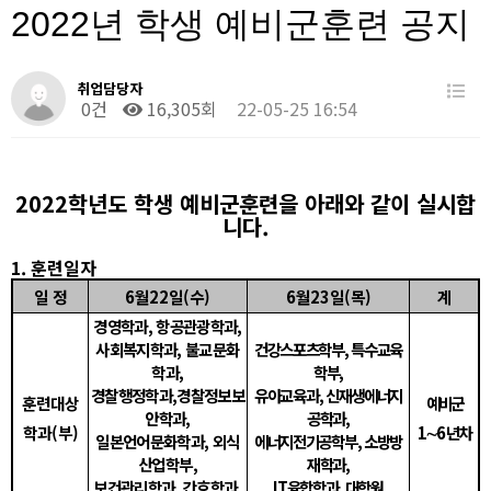
2022년 학생 예비군훈련 공지
취업담당자
0건
16,305회
22-05-25 16:54
2022
학년도 학생 예비군훈련을 아래와 같이 실시합
니다
.
1.
훈련일자
일 정
6
월
22
일
(
수
)
6
월
23
일
(
목
)
계
경영학과
,
항공관광학과
,
사회복지학과
,
불교문화
건강스포츠학부
,
특수교육
학과
,
학부
,
경찰행정학과
,
경찰정보보
유아교육과
,
신재생에너지
훈련대상
예비군
안학과
,
공학과
,
학과
(
부
)
1
∼
6
년차
일본언어문화학과
,
외식
에너지전기공학부
,
소방방
산업학부
,
재학과
,
보건관리학과
,
간호학과
,
IT
융합학과
,
대학원