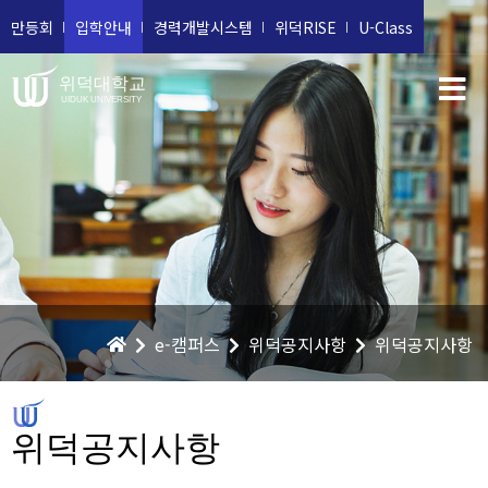
만등회
입학안내
경력개발시스템
위덕RISE
U-Class
위덕대학교
UIDUK UNIVERSITY
e-캠퍼스
위덕공지사항
위덕공지사항
위덕공지사항