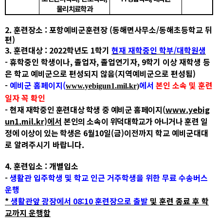
물리치료학과
2.
훈련장소
:
포항예비군훈련장
(
동해면사무소
/
동해초등학교 뒤
편
)
3.
훈련대상
: 2022
학년도
1
학기
현재 재학중인 학부
/
대학원생
-
휴학중인 학생이나
,
졸업자
,
졸업연기자
, 9
학기 이상 재학생 등
은 학교 예비군으로 편성되지 않음
(
지역예비군으로 편성됨
)
-
예비군 홈페이지
(
에서
본인 소속 및 훈련
www.yebigun1.mil.kr)
일자 꼭 확인
-
현재 재학중인 훈련대상 학생 중 예비군 홈페이지
(
www.yebig
un1.mil.kr)
에서
본인의 소속이 위덕대학교가 아니거나 훈련 일
정에 이상이 있는 학생은
6
월
10
일
(
금
)
이전까지 학교 예비군대대
로 알려주시기 바랍니다
.
4.
훈련입소
:
개별입소
-
생활관 입주학생 및 학교 인근 거주학생을 위한 무료 수송버스
운행
*
생활관앞 광장에서
08:10
훈련장으로 출발
및 훈련 종료 후 학
교까지 운행함