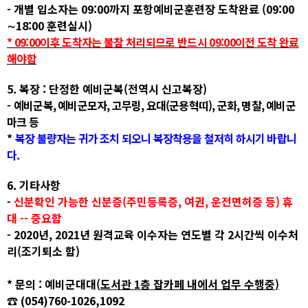
-
개별 입소자는
09:00
까지 포항예비군훈련장 도착완료
(09:00
∼
18:00
훈련실시
)
* 09:00
이후 도착자는 불참 처리되므로 반드시
09:00
이전 도착 완료
해야함
5.
복장
:
단정한 예비군복
(
전역시 신고복장
)
-
예비군복
,
예비군모자
,
고무링
,
요대
(
군용혁띠
),
군화
,
명찰
,
예비군
마크 등
*
복장 불량자는 귀가 조치 되오니 복장착용을 철저히 하시기 바랍니
다
.
6.
기타사항
-
신분확인 가능한 신분증
(
주민등록증
,
여권
,
운전면허증 등
)
휴
대
--
중요함
- 2020
년
, 2021
년 원격교육 이수자는 연도별 각
2
시간씩 이수처
리
(
조기퇴소 함
)
*
문의
:
예비군대대
(
도서관
1
층 잡카페 내에서 업무 수행중
)
☎
(054)760-1026,1092