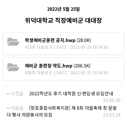
2022
년
5
월
25
일
위덕대학교 직장예비군 대대장
학생예비군훈련 공지.hwp
(28.0K)
413회 다운로드 | DATE : 2022-05-25 16:54:45
예비군 훈련장 약도.hwp
(206.5K)
426회 다운로드 | DATE : 2022-05-25 16:54:45
이전글
2022학년도 후기 대학원 신·편입생 모집안내
22.05.26
다음글
[창포종합사회복지관] 제 6회 마을축제 창:문열
다 행사 자원봉사자 모집
22.05.24