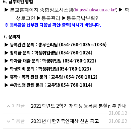
6.
납부확인 방법
▶
본교홈페이지 종합정보시스템
(
https://haksa.uu.ac.kr/
)
▶
학
생로그인
▶
등록관리
▶
등록금납부확인
등록금을 납부한 다음날 확인
(
출력
)
하시기 바랍니다
.
※
7.
문의처
▶
등록관련 문의
:
총무관리팀
(054-760-1035
∼
1036)
▶
장학금 문의
:
학생취업생팀
(054-760-1024)
▶
학자금 대출 문의
:
학생취업팀
(054-760-1022)
▶
학생회비 문의
:
학생취업팀
(054-760-1023)
▶
휴학ㆍ복학 관련 문의
:
교무팀
(054-760-1012)
▶
수강신청 관련 문의
:
교무팀
(054-760-1014)
이전글
2021학년도 2학기 재학생 등록금 분할납부 안내
21.08.12
다음글
2021년 대한민국인재상 선발 공고
21.08.02