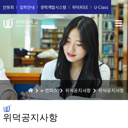
만등회
입학안내
경력개발시스템
위덕RISE
U-Class
위덕대학교
UIDUK UNIVERSITY
e-캠퍼스
위덕공지사항
위덕공지사항
위덕공지사항