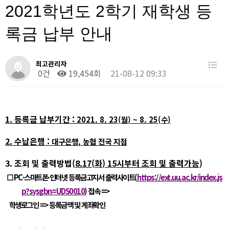
2021학년도 2학기 재학생 등
록금 납부 안내
최고관리자
0건
19,454회
21-08-12 09:33
1.
등록금 납부기간
:
2021. 8. 23(
월
) ~ 8. 25(
수
)
2.
수납은행
:
대구은행
,
농협 전국 지점
3.
조회 및 출력방법
(
8.17(
화
) 15
시부터 조회 및 출력가능
)
☐
PC·
스마트폰
·
인터넷 등록금고지서 출력사이트
(
https://ext.uu.ac.kr/index.js
p?sysgbn=UDS0010
)
접속
=>
학생로그인
=>
등록금액 및 계좌확인